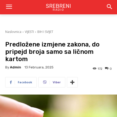
SREBRENI
RADIO
Naslovnica
VIJESTI
BIH I SVIJET
Predložene izmjene zakona, do
pripejd broja samo sa ličnom
kartom
By
Admin
13 Februara, 2025
172
0
Facebook
Viber