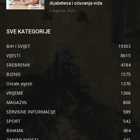
dijabetesa i očuvanja vida
3 Augusta, 2026
SVE KATEGORIJE
BIH I SVIJET
19303
VIJESTI
8615
SREBRENIK
4184
BIZNIS
1575
Ostale vijesti
1370
VRIJEME
1366
MAGAZIN
806
SERVISNE INFORMACIJE
589
SPORT
542
BIHAMK
404
ZANIMLJIVOSTI
241