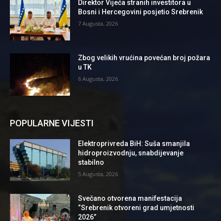
Direktor Vijeća stranih investitora u
Bosni i Hercegovini posjetio Srebrenik
7 Augusta, 2026
Zbog velikih vrućina povećan broj požara
u TK
6 Augusta, 2026
POPULARNE VIJESTI
Elektroprivreda BiH: Suša smanjila
hidroproizvodnju, snabdijevanje
stabilno
5 Augusta, 2026
Svečano otvorena manifestacija
“Srebrenik otvoreni grad umjetnosti
2026”