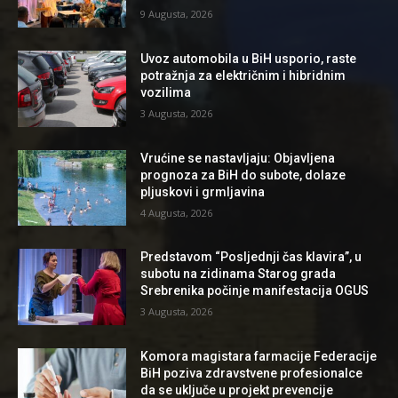
9 Augusta, 2026
Uvoz automobila u BiH usporio, raste
potražnja za električnim i hibridnim
vozilima
3 Augusta, 2026
Vrućine se nastavljaju: Objavljena
prognoza za BiH do subote, dolaze
pljuskovi i grmljavina
4 Augusta, 2026
Predstavom “Posljednji čas klavira”, u
subotu na zidinama Starog grada
Srebrenika počinje manifestacija OGUS
3 Augusta, 2026
Komora magistara farmacije Federacije
BiH poziva zdravstvene profesionalce
da se uključe u projekt prevencije