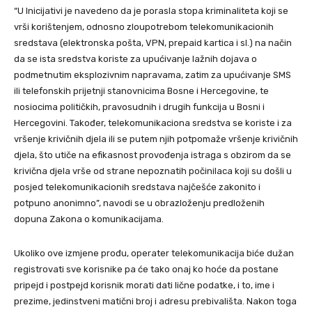
“U Inicijativi je navedeno da je porasla stopa kriminaliteta koji se
vrši korištenjem, odnosno zloupotrebom telekomunikacionih
sredstava (elektronska pošta, VPN, prepaid kartica i sl.) na način
da se ista sredstva koriste za upućivanje lažnih dojava o
podmetnutim eksplozivnim napravama, zatim za upućivanje SMS
ili telefonskih prijetnji stanovnicima Bosne i Hercegovine, te
nosiocima političkih, pravosudnih i drugih funkcija u Bosni i
Hercegovini. Također, telekomunikaciona sredstva se koriste i za
vršenje krivičnih djela ili se putem njih potpomaže vršenje krivičnih
djela, što utiče na efikasnost provođenja istraga s obzirom da se
krivična djela vrše od strane nepoznatih počinilaca koji su došli u
posjed telekomunikacionih sredstava najčešće zakonito i
potpuno anonimno”, navodi se u obrazloženju predloženih
dopuna Zakona o komunikacijama.
Ukoliko ove izmjene prođu, operater telekomunikacija biće dužan
registrovati sve korisnike pa će tako onaj ko hoće da postane
pripejd i postpejd korisnik morati dati lične podatke, i to, ime i
prezime, jedinstveni matični broj i adresu prebivališta. Nakon toga