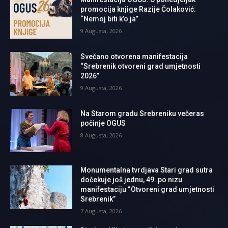
promocija knjige Razije Čolaković:
“Nemoj biti k’o ja”
9 Augusta, 2026
Svečano otvorena manifestacija
“Srebrenik otvoreni grad umjetnosti
2026”
9 Augusta, 2026
Na Starom gradu Srebreniku večeras
počinje OGUS
8 Augusta, 2026
Monumentalna tvrdjava Stari grad sutra
dočekuje još jednu, 49. po nizu
manifestaciju “Otvoreni grad umjetnosti
Srebrenik”
7 Augusta, 2026