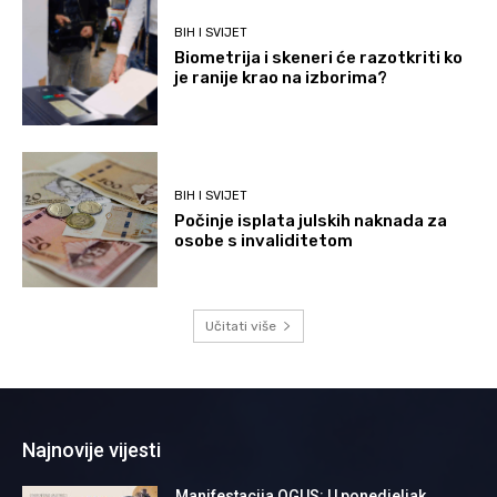
BIH I SVIJET
Biometrija i skeneri će razotkriti ko
je ranije krao na izborima?
BIH I SVIJET
Počinje isplata julskih naknada za
osobe s invaliditetom
Učitati više
Najnovije vijesti
Manifestacija OGUS: U ponedjeljak