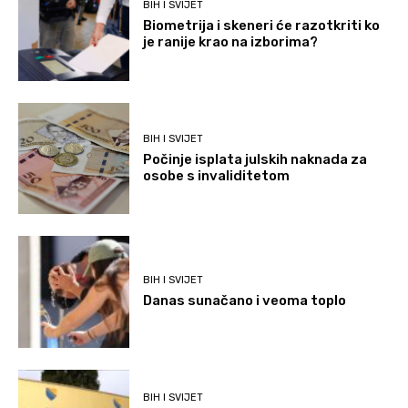
BIH I SVIJET
Biometrija i skeneri će razotkriti ko
je ranije krao na izborima?
BIH I SVIJET
Počinje isplata julskih naknada za
osobe s invaliditetom
BIH I SVIJET
Danas sunačano i veoma toplo
BIH I SVIJET