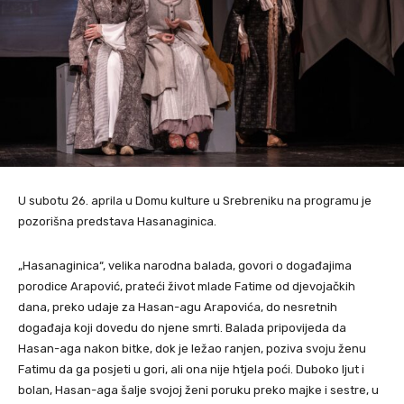
U subotu 26. aprila u Domu kulture u Srebreniku na programu je
pozorišna predstava Hasanaginica.
„Hasanaginica“, velika narodna balada, govori o događajima
porodice Arapović, prateći život mlade Fatime od djevojačkih
dana, preko udaje za Hasan-agu Arapovića, do nesretnih
događaja koji dovedu do njene smrti. Balada pripovijeda da
Hasan-aga nakon bitke, dok je ležao ranjen, poziva svoju ženu
Fatimu da ga posjeti u gori, ali ona nije htjela poći. Duboko ljut i
bolan, Hasan-aga šalje svojoj ženi poruku preko majke i sestre, u