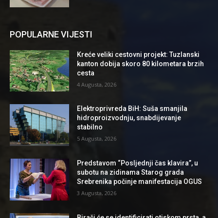
POPULARNE VIJESTI
Kreće veliki cestovni projekt: Tuzlanski
kanton dobija skoro 80 kilometara brzih
cesta
4 Augusta, 2026
Elektroprivreda BiH: Suša smanjila
hidroproizvodnju, snabdijevanje
stabilno
5 Augusta, 2026
Predstavom “Posljednji čas klavira”, u
subotu na zidinama Starog grada
Srebrenika počinje manifestacija OGUS
3 Augusta, 2026
Birači će se identificirati otiskom prsta, a