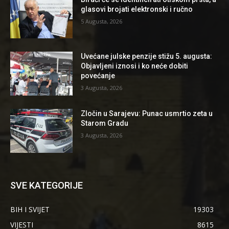
glasovi brojati elektronski i ručno
5 Augusta, 2026
Uvećane julske penzije stižu 5. augusta:
Objavljeni iznosi i ko neće dobiti
povećanje
3 Augusta, 2026
Zločin u Sarajevu: Punac usmrtio zeta u
Starom Gradu
3 Augusta, 2026
SVE KATEGORIJE
BIH I SVIJET
19303
VIJESTI
8615