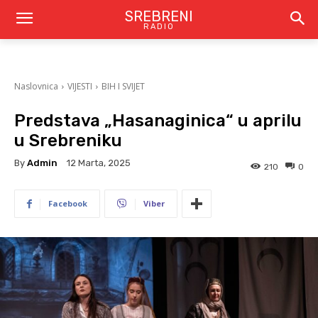
SREBRENI
RADIO
Naslovnica
VIJESTI
BIH I SVIJET
Predstava „Hasanaginica“ u aprilu
u Srebreniku
By
Admin
12 Marta, 2025
210
0
Facebook
Viber