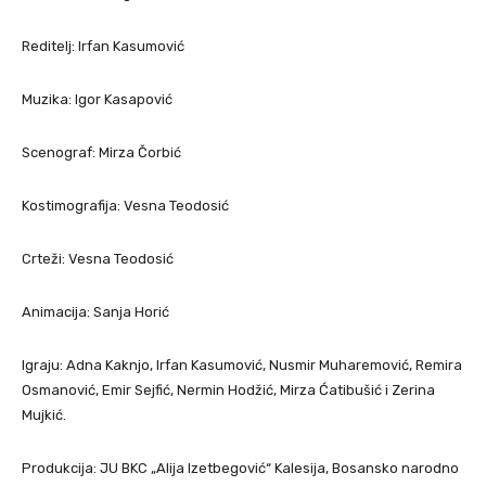
Reditelj: Irfan Kasumović
Muzika: Igor Kasapović
Scenograf: Mirza Čorbić
Kostimografija: Vesna Teodosić
Crteži: Vesna Teodosić
Animacija: Sanja Horić
Igraju: Adna Kaknjo, Irfan Kasumović, Nusmir Muharemović, Remira
Osmanović, Emir Sejfić, Nermin Hodžić, Mirza Ćatibušić i Zerina
Mujkić.
Produkcija: JU BKC „Alija Izetbegović“ Kalesija, Bosansko narodno