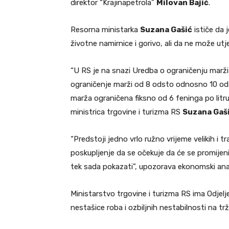
direktor “Krajinapetrola”
Milovan Bajić
.
Resorna ministarka
Suzana Gašić
ističe da 
životne namirnice i gorivo, ali da ne može ut
“U RS je na snazi Uredba o ograničenju marž
ograničenje marži od 8 odsto odnosno 10 ods
marža ograničena fiksno od 6 feninga po litru u
ministrica trgovine i turizma RS
Suzana Gaš
“Predstoji jedno vrlo ružno vrijeme velikih i 
poskupljenje da se očekuje da će se promijeni
tek sada pokazati”, upozorava ekonomski ana
Ministarstvo trgovine i turizma RS ima Odjelj
nestašice roba i ozbiljnih nestabilnosti na trž