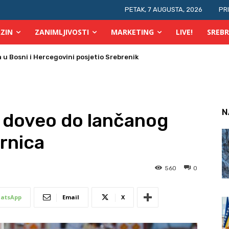
PETAK, 7 AUGUSTA, 2026
PR
ZIN
ZANIMLJIVOSTI
MARKETING
LIVE!
SREBR
 požara u TK
N
a doveo do lančanog
rnica
560
0
atsApp
Email
X