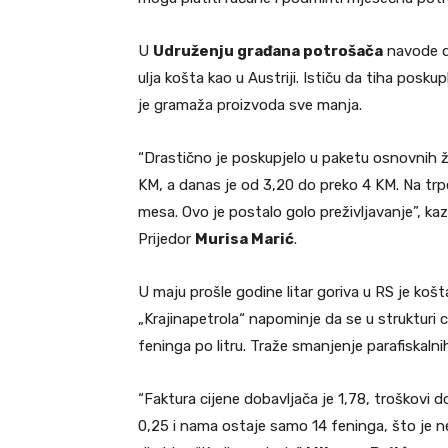
U
Udruženju građana potrošača
navode da 
ulja košta kao u Austriji. Ističu da tiha posk
je gramaža proizvoda sve manja.
“Drastično je poskupjelo u paketu osnovnih ži
KM, a danas je od 3,20 do preko 4 KM. Na trp
mesa. Ovo je postalo golo preživljavanje”, k
Prijedor
Murisa Marić
.
U maju prošle godine litar goriva u RS je koš
„Krajinapetrola“ napominje da se u strukturi c
feninga po litru. Traže smanjenje parafiskaln
“Faktura cijene dobavljača je 1,78, troškovi d
0,25 i nama ostaje samo 14 feninga, što je n