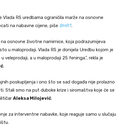
je Vlada RS uredbama ograničila marže na osnovne
jecati na nabavne cijene, piše
BHRT
.
i na osnovne životne namirnice, koja podrazumijeva
to u maloprodaji. Vlada RS je donijela Uredbu kojom je
 veleprodaji, a u maloprodaji 25 feninga.”, rekla je
ić
.
trajnih poskupljenja i ono što se sad događa nije prolazno
ti. Stali smo na put duboke krize i siromaštva koje će se
litičar
Aleksa Milojević
.
enje za interventne nabavke, koje reaguje samo u slučaju
ištu.