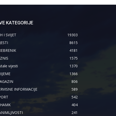
VE KATEGORIJE
H I SVIJET
19303
JESTI
8615
REBRENIK
4181
IZNIS
1575
tale vijesti
1370
RIJEME
1366
AGAZIN
806
ERVISNE INFORMACIJE
589
PORT
542
IHAMK
404
ANIMLJIVOSTI
241