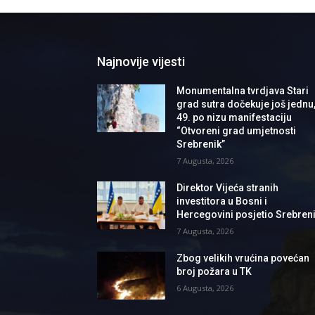
Najnovije vijesti
Monumentalna tvrdjava Stari
grad sutra dočekuje još jednu
49. po nizu manifestaciju
“Otvoreni grad umjetnosti
Srebrenik”
7 Augusta, 2026
Direktor Vijeća stranih
investitora u Bosni i
Hercegovini posjetio Srebren
7 Augusta, 2026
Zbog velikih vrućina povećan
broj požara u TK
6 Augusta, 2026