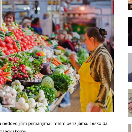
sa nedovoljnim primanjima i malim penzijama. Teško da
rošačku korpu.