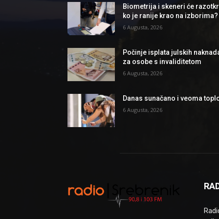
Biometrija i skeneri će razotkri
ko je ranije krao na izborima?
6 Augusta, 2026
Počinje isplata julskih naknad
za osobe s invaliditetom
6 Augusta, 2026
Danas sunačano i veoma topl
6 Augusta, 2026
RAD
Radio