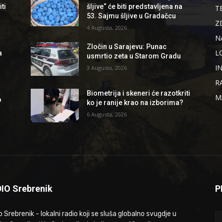
ti
šljive“ će biti predstavljena na
T
53. Sajmu šljive u Gradačcu
Z
4 Augusta, 2026
N
Zločin u Sarajevu: Punac
L
a
usmrtio zeta u Starom Gradu
I
3 Augusta, 2026
R
Biometrija i skeneri će razotkriti
M
o
ko je ranije krao na izborima?
6 Augusta, 2026
IO Srebrenik
P
 Srebrenik - lokalni radio koji se sluša globalno svugdje u