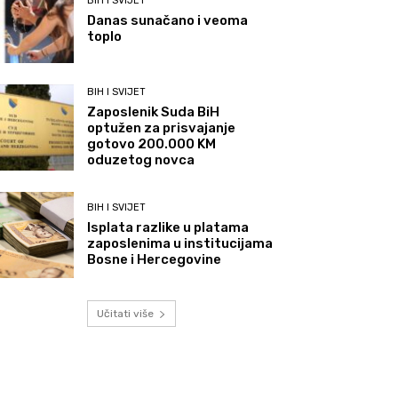
BIH I SVIJET
Danas sunačano i veoma
toplo
BIH I SVIJET
Zaposlenik Suda BiH
optužen za prisvajanje
gotovo 200.000 KM
oduzetog novca
BIH I SVIJET
Isplata razlike u platama
zaposlenima u institucijama
Bosne i Hercegovine
Učitati više