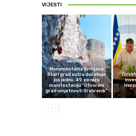
VIJESTI
SREBRENIK
Monumentalna tvrdjava
Stari grad sutra dočekuje
Direkt
još jednu, 49. po nizu
inves
manifestaciju “Otvoreni
Herce
grad umjetnosti Srebrenik”