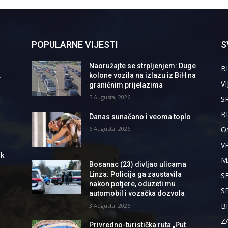
POPULARNE VIJESTI
S
Naoružajte se strpljenjem: Duge
BI
,
kolone vozila na izlazu iz BiH na
VI
graničnim prijelazima
5 Augusta, 2026
S
B
Danas sunačano i veoma toplo
6 Augusta, 2026
Os
V
ik
M
Bosanac (23) divljao ulicama
Linza: Policija ga zaustavila
S
nakon potjere, oduzeti mu
S
automobil i vozačka dozvola
B
3 Augusta, 2026
Z
Privredno-turistička ruta „Put