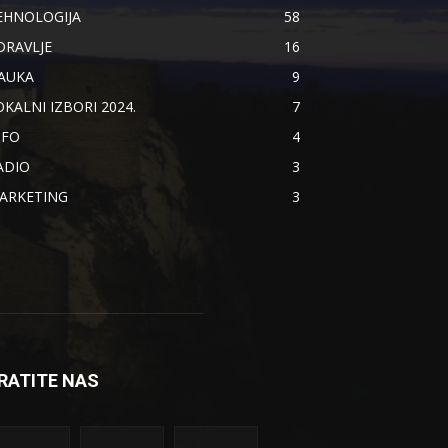
EHNOLOGIJA
58
DRAVLJE
16
AUKA
9
OKALNI IZBORI 2024.
7
NFO
4
ADIO
3
ARKETING
3
RATITE NAS