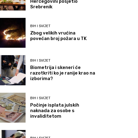
Hercegovini posjetio
Srebrenik
BIH I SVIJET
Zbog velikih vrućina
povećan broj požara u TK
BIH I SVIJET
Biometrija i skeneri će
razotkriti ko je ranije krao na
izborima?
BIH I SVIJET
Počinje isplata julskih
naknada za osobe s
invaliditetom