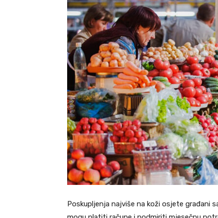
Poskupljenja najviše na koži osjete građani 
mogu platiti račune i podmiriti mjesečnu pot