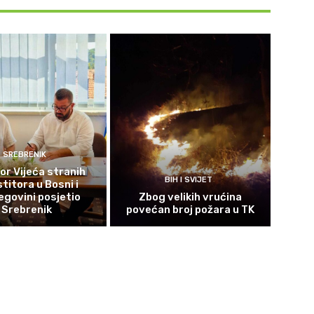
SREBRENIK
or Vijeća stranih
BIH I SVIJET
titora u Bosni i
govini posjetio
Zbog velikih vrućina
Srebrenik
povećan broj požara u TK