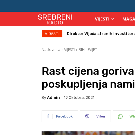
SREBRENI
VIJESTI
MAGA
RADIO
Zbog velikih vrućina povećan broj
VIJESTI
Naslovnica
VIJESTI
BIH I SVIJET
Rast cijena goriv
poskupljenja nami
By
Admin
19 Oktobra, 2021
Facebook
Viber
Wh