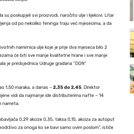
su poskupjeli svi proizvodi, naročito ulje i lijekovi. Litar
upljenja od po nekoliko feninga traju već mjesecima, a da
votnih namirnica ulje koje je prije dva mjeseca bilo 2
ezama će biti sve manje kvalitetne hrane i sve manje
azala je predsjednica Udruge građana “DON”
tao 1,50 maraka, a danas –
2,35 do 2,45
. Direktor
ijene vidi da najmanje ide distributerima nafte – 14
ih nameta.
obavljača 0,29 akcize 0,35, taksa 0,15, akciza za autoput
eodrživo za onoga ko se bavi samo ovim poslom”, ističe