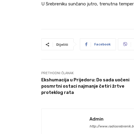
U Srebreniku sunčano jutro, trenutna tempera
Facebook
Dijeliti
PRETHODNI ČLANAK
Ekshumacija u Prijedoru: Do sada uočeni
posmrtni ostaci najmanje četiri žrtve
proteklog rata
Admin
http://www.radiosrebrenik.b