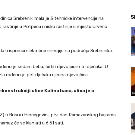
S
inica Srebrenik imala je 3 tehničke intervencije na
ko rastinje u Potpeću i nisko rastinje u mjestu Crveno
 u isporuci električne energije na području Srebrenika.
đeno je sedam beba, četiri djevojčice i tri dječaka. U
la rođeno je pet dječaka i jedna djevojčica.
onstrukciji ulice Kulina bana, ulica je u
IZ) u Bosni i Hercegovini, prvi dan Ramazanskog bajrama
namaz će se klanjati u 6.51 sati.