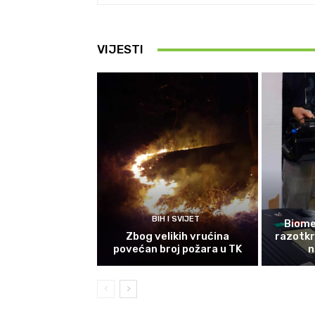
VIJESTI
BIH I SVIJET
Biomet
Zbog velikih vrućina
razotkri
povećan broj požara u TK
n