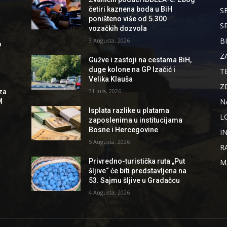
četiri kaznena boda u BiH
S
poništeno više od 5.300
S
vozačkih dozvola
B
3 Augusta, 2026
o
Z
Gužve i zastoji na cestama BiH,
duge kolone na GP Izačić i
T
Velika Klauša
Z
31 Jula, 2026
za
N
M
Isplata razlike u platama
L
zaposlenima u institucijama
Bosne i Hercegovine
I
5 Augusta, 2026
R
Privredno-turistička ruta „Put
M
šljive“ će biti predstavljena na
53. Sajmu šljive u Gradačcu
4 Augusta, 2026