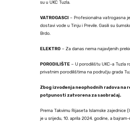
su u UKC Tuzla.
VATROGASCI
– Profesionalna vatrogasna jed
dostavi vode u Tinju i Previle. Gasili su šums
Brdo.
ELEKTRO
– Za danas nema najavljenih prekida
PORODILIŠTE
– U porodilištu UKC-a Tuzla ro
privatnim porodilištima na području grada Tuz
Zbog izvođenja neophodnih radova na rek
potpunosti zatvorena za saobraćaj.
Prema Takvimu Rijaseta Islamske zajednice (
je u srijedu, 10. aprila 2024. godine, a bajram-