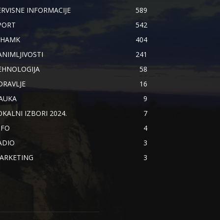
ERVISNE INFORMACIJE
589
PORT
542
IHAMK
404
ANIMLJIVOSTI
241
EHNOLOGIJA
58
DRAVLJE
16
AUKA
9
OKALNI IZBORI 2024.
7
NFO
4
ADIO
3
ARKETING
3