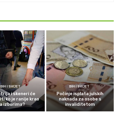
BIH I SVIJET
BIH I SVIJET
rija i skeneri će
Počinje isplata julskih
ti ko je ranije krao
naknada za osobe s
a izborima?
invaliditetom