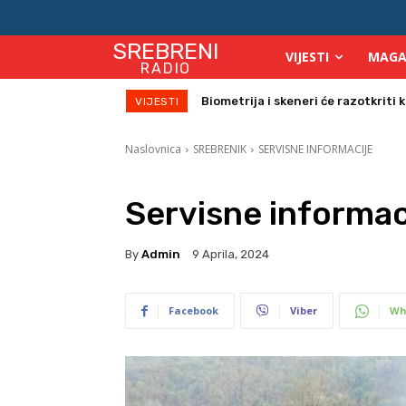
SREBRENI
VIJESTI
MAGA
RADIO
Počinje isplata julskih naknada za
VIJESTI
Naslovnica
SREBRENIK
SERVISNE INFORMACIJE
Servisne informac
By
Admin
9 Aprila, 2024
Facebook
Viber
Wh