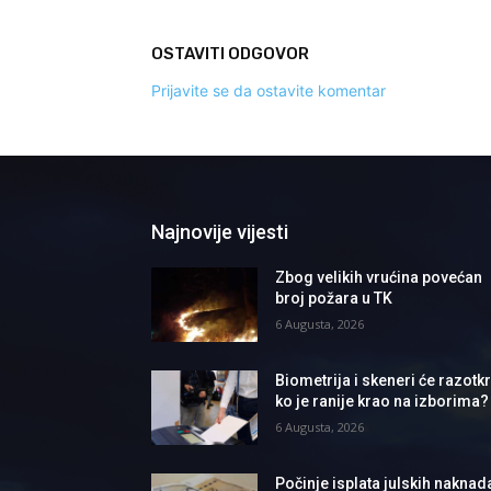
OSTAVITI ODGOVOR
Prijavite se da ostavite komentar
Najnovije vijesti
Zbog velikih vrućina povećan
broj požara u TK
6 Augusta, 2026
Biometrija i skeneri će razotkri
ko je ranije krao na izborima?
6 Augusta, 2026
Počinje isplata julskih naknad