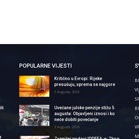
POPULARNE VIJESTI
S
Kritično u Evropi: Rijeke
BI
presušuju, sprema se najgore
VI
3 Augusta, 2026
S
B
ti
Uvećane julske penzije stižu 5.
augusta: Objavljeni iznosi i ko
Os
neće dobiti povećanje
V
3 Augusta, 2026
M
a
Zvanični podaci IDDEEA-e: Zbog