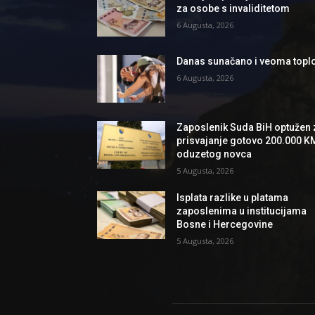
za osobe s invaliditetom
6 Augusta, 2026
Danas sunačano i veoma topl
6 Augusta, 2026
Zaposlenik Suda BiH optužen 
prisvajanje gotovo 200.000 K
oduzetog novca
5 Augusta, 2026
Isplata razlike u platama
zaposlenima u institucijama
Bosne i Hercegovine
5 Augusta, 2026