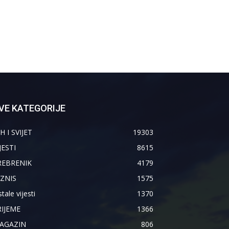
VE KATEGORIJE
H I SVIJET
19303
JESTI
8615
REBRENIK
4179
IZNIS
1575
tale vijesti
1370
RIJEME
1366
AGAZIN
806