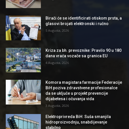
Birači će se identificirati otiskom prsta, a
glasovi brojati elektronski i ručno
5 Augusta, 2026
Kriza za bh. prevoznike: Pravilo 90 u 180
dana vraća vozače sa granica EU
4 Augusta, 2026
Komora magistara farmacije Federacije
BiH poziva zdravstvene profesionalce
da se uključe u projekt prevencije
dijabetesa i očuvanja vida
3 Augusta, 2026
Elektroprivreda BiH: Suša smanjila
hidroproizvodnju, snabdijevanje
stabilno