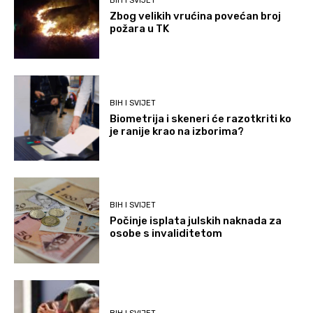
BIH I SVIJET
Zbog velikih vrućina povećan broj
požara u TK
BIH I SVIJET
Biometrija i skeneri će razotkriti ko
je ranije krao na izborima?
BIH I SVIJET
Počinje isplata julskih naknada za
osobe s invaliditetom