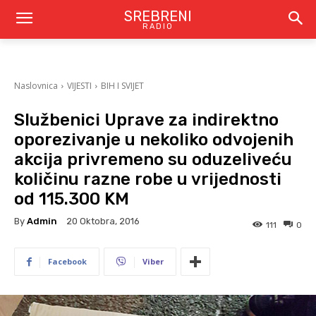
SREBRENI
RADIO
Naslovnica
VIJESTI
BIH I SVIJET
Službenici Uprave za indirektno
oporezivanje u nekoliko odvojenih
akcija privremeno su oduzeliveću
količinu razne robe u vrijednosti
od 115.300 KM
By
Admin
20 Oktobra, 2016
111
0
Facebook
Viber