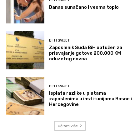
BIH I SVIJET
Danas sunačano i veoma toplo
BIH I SVIJET
Zaposlenik Suda BiH optužen za
prisvajanje gotovo 200.000 KM
oduzetog novca
BIH I SVIJET
Isplata razlike u platama
zaposlenima u institucijama Bosne i
Hercegovine
Učitati više