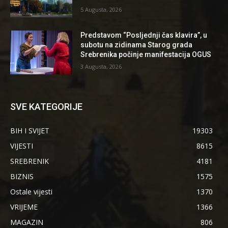
5 Augusta, 2026
Predstavom “Posljednji čas klavira”, u
subotu na zidinama Starog grada
Srebrenika počinje manifestacija OGUS
3 Augusta, 2026
SVE KATEGORIJE
BIH I SVIJET
19303
VIJESTI
8615
SREBRENIK
4181
BIZNIS
1575
Ostale vijesti
1370
VRIJEME
1366
MAGAZIN
806