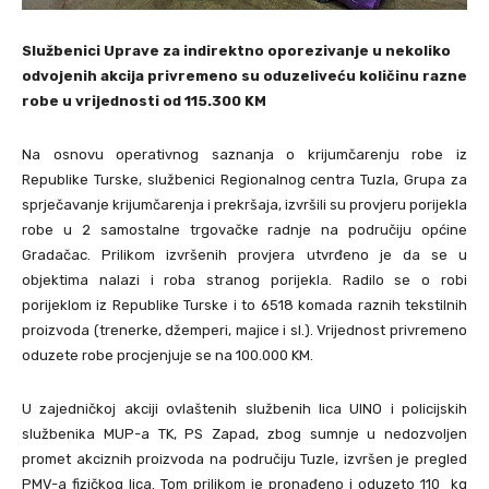
Službenici Uprave za indirektno oporezivanje u nekoliko
odvojenih akcija privremeno su oduzeliveću količinu razne
robe u vrijednosti od 115.300 KM
Na osnovu operativnog saznanja o krijumčarenju robe iz
Republike Turske, službenici Regionalnog centra Tuzla, Grupa za
sprječavanje krijumčarenja i prekršaja, izvršili su provjeru porijekla
robe u 2 samostalne trgovačke radnje na područiju općine
Gradačac. Prilikom izvršenih provjera utvrđeno je da se u
objektima nalazi i roba stranog porijekla. Radilo se o robi
porijeklom iz Republike Turske i to 6518 komada raznih tekstilnih
proizvoda (trenerke, džemperi, majice i sl.). Vrijednost privremeno
oduzete robe procjenjuje se na 100.000 KM.
U zajedničkoj akciji ovlaštenih službenih lica UINO i policijskih
službenika MUP-a TK, PS Zapad, zbog sumnje u nedozvoljen
promet akciznih proizvoda na područiju Tuzle, izvršen je pregled
PMV-a fizičkog lica. Tom prilikom je pronađeno i oduzeto 110 kg