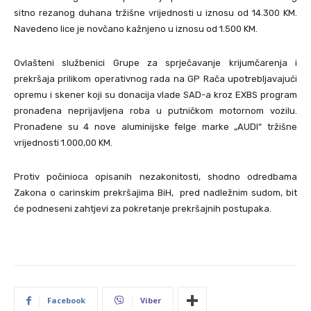
sitno rezanog duhana tržišne vrijednosti u iznosu od 14.300 KM.
Navedeno lice je novčano kažnjeno u iznosu od 1.500 KM.
Ovlašteni službenici Grupe za sprječavanje krijumčarenja i
prekršaja prilikom operativnog rada na GP Rača upotrebljavajući
opremu i skener koji su donacija vlade SAD-a kroz EXBS program
pronađena neprijavljena roba u putničkom motornom vozilu.
Pronađene su 4 nove aluminijske felge marke „AUDI“ tržišne
vrijednosti 1.000,00 KM.
Protiv počinioca opisanih nezakonitosti, shodno odredbama
Zakona o carinskim prekršajima BiH, pred nadležnim sudom, bit
će podneseni zahtjevi za pokretanje prekršajnih postupaka.
Facebook
Viber