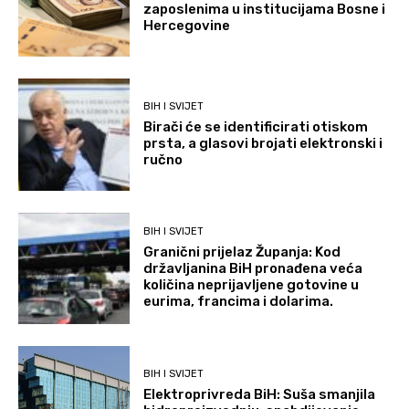
zaposlenima u institucijama Bosne i
Hercegovine
BIH I SVIJET
Birači će se identificirati otiskom
prsta, a glasovi brojati elektronski i
ručno
BIH I SVIJET
Granični prijelaz Županja: Kod
državljanina BiH pronađena veća
količina neprijavljene gotovine u
eurima, francima i dolarima.
BIH I SVIJET
Elektroprivreda BiH: Suša smanjila