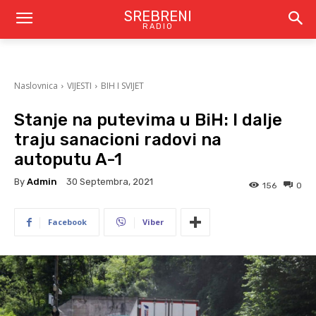
SREBRENI
RADIO
Naslovnica
VIJESTI
BIH I SVIJET
Stanje na putevima u BiH: I dalje
traju sanacioni radovi na
autoputu A-1
By
Admin
30 Septembra, 2021
156
0
Facebook
Viber