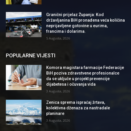
Granični prijelaz Županja: Kod
državljanina BiH pronađena veća količina
neprijavljene gotovine u eurima,
francima i dolarima.
5 Augusta, 2026
POPULARNE VIJESTI
Komora magistara farmacije Federacije
BiH poziva zdravstvene profesionalce
da se uključe u projekt prevencije
dijabetesa i očuvanja vida
3 Augusta, 2026
Zenica sprema ispraćaj žrtava,
kolektivna dženaza za nastradale
planinare
3 Augusta, 2026