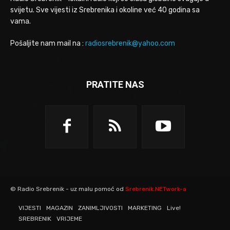
svijetu. Sve vijesti iz Srebrenika i okoline već 40 godina sa
vama.
Pošaljite nam mail na :
radiosrebrenik@yahoo.com
PRATITE NAS
© Radio Srebrenik - uz malu pomoć od
Srebrenik.NETwork-a
VIJESTI
MAGAZIN
ZANIMLJIVOSTI
MARKETING
Live!
SREBRENIK
VRIJEME