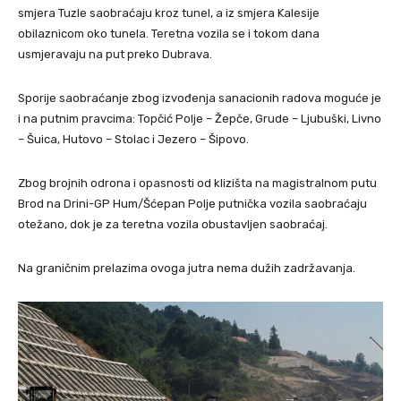
smjera Tuzle saobraćaju kroz tunel, a iz smjera Kalesije
obilaznicom oko tunela. Teretna vozila se i tokom dana
usmjeravaju na put preko Dubrava.
Sporije saobraćanje zbog izvođenja sanacionih radova moguće je
i na putnim pravcima: Topčić Polje – Žepče, Grude – Ljubuški, Livno
– Šuica, Hutovo – Stolac i Jezero – Šipovo.
Zbog brojnih odrona i opasnosti od klizišta na magistralnom putu
Brod na Drini-GP Hum/Šćepan Polje putnička vozila saobraćaju
otežano, dok je za teretna vozila obustavljen saobraćaj.
Na graničnim prelazima ovoga jutra nema dužih zadržavanja.