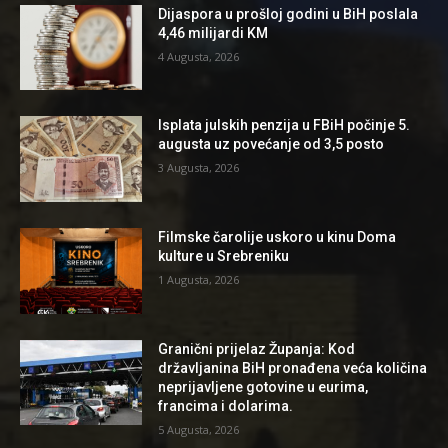
Dijaspora u prošloj godini u BiH poslala
4,46 milijardi KM
4 Augusta, 2026
Isplata julskih penzija u FBiH počinje 5.
augusta uz povećanje od 3,5 posto
3 Augusta, 2026
Filmske čarolije uskoro u kinu Doma
kulture u Srebreniku
1 Augusta, 2026
Granični prijelaz Županja: Kod
državljanina BiH pronađena veća količina
neprijavljene gotovine u eurima,
francima i dolarima.
5 Augusta, 2026