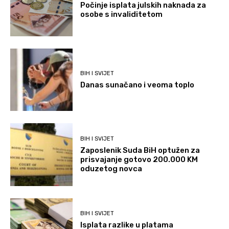
Počinje isplata julskih naknada za
osobe s invaliditetom
BIH I SVIJET
Danas sunačano i veoma toplo
BIH I SVIJET
Zaposlenik Suda BiH optužen za
prisvajanje gotovo 200.000 KM
oduzetog novca
BIH I SVIJET
Isplata razlike u platama