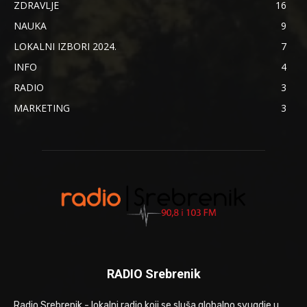
ZDRAVLJE
16
NAUKA
9
LOKALNI IZBORI 2024.
7
INFO
4
RADIO
3
MARKETING
3
RADIO Srebrenik
Radio Srebrenik - lokalni radio koji se sluša globalno svugdje u