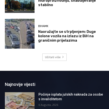
hidroproizvodnju, snabdijevanje
stabilno
BIHAMK
Naoružajte se strpljenjem: Duge
kolone vozila na izlazu iz BiH na
graničnim prijelazima
Učitati više
Najnovije vijesti
Počinje isplata julskih naknada za osobe
s invaliditetom
6 Augusta, 2026