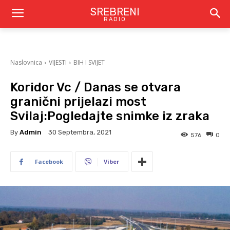
SREBRENI
RADIO
Naslovnica
VIJESTI
BIH I SVIJET
Koridor Vc / Danas se otvara
granični prijelazi most
Svilaj:Pogledajte snimke iz zraka
By
Admin
30 Septembra, 2021
576
0
Facebook
Viber