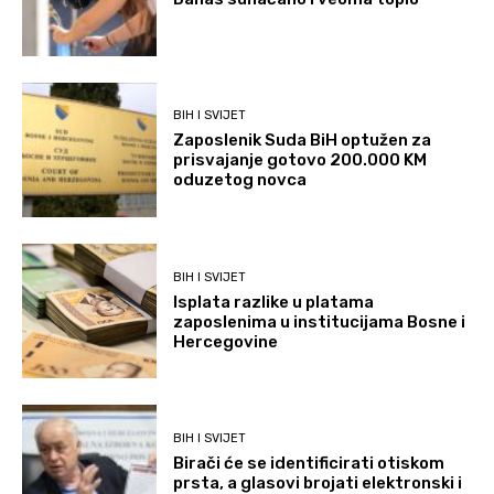
BIH I SVIJET
Zaposlenik Suda BiH optužen za
prisvajanje gotovo 200.000 KM
oduzetog novca
BIH I SVIJET
Isplata razlike u platama
zaposlenima u institucijama Bosne i
Hercegovine
BIH I SVIJET
Birači će se identificirati otiskom
prsta, a glasovi brojati elektronski i