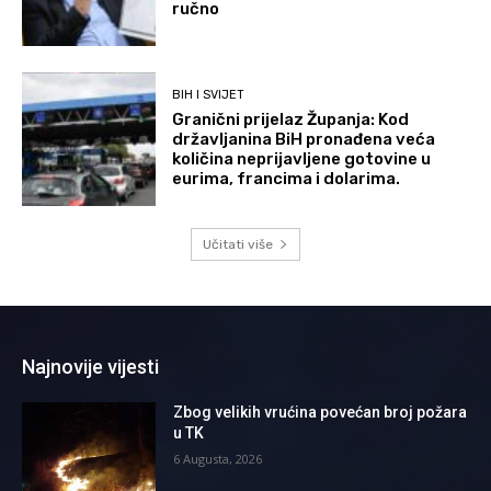
ručno
BIH I SVIJET
Granični prijelaz Županja: Kod
državljanina BiH pronađena veća
količina neprijavljene gotovine u
eurima, francima i dolarima.
Učitati više
Najnovije vijesti
Zbog velikih vrućina povećan broj požara
u TK
6 Augusta, 2026