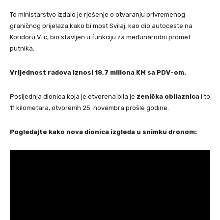
To ministarstvo izdalo je rješenje o otvaranju privremenog
graničnog prijelaza kako bi most Svilaj, kao dio autoceste na
Koridoru V-c, bio stavljen u funkciju za međunarodni promet
putnika.
Vrijednost radova iznosi 18,7 miliona KM sa PDV-om.
Posljednja dionica koja je otvorena bila je
zenička obilaznica
i to
11 kilometara, otvorenih 25. novembra prošle godine.
Pogledajte kako nova dionica izgleda u snimku dronom: