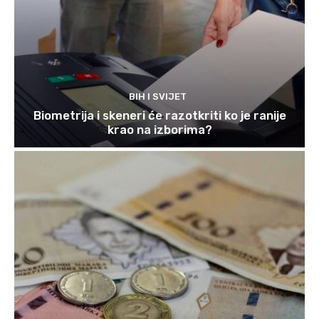
BIH I SVIJET
Biometrija i skeneri će razotkriti ko je ranije
krao na izborima?