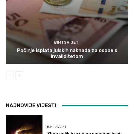
BIH I SVIJET
Počinje isplata julskih naknada za osobe s
invaliditetom
NAJNOVIJE VIJESTI
BIH I SVIJET
Zbog velikih vrućina povećan broj