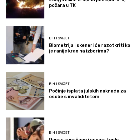
požara u TK
BIH I SVIJET
Biometrija i skeneri će razotkriti ko
je ranije krao na izborima?
BIH I SVIJET
Počinje isplata julskih naknada za
osobe s invaliditetom
BIH I SVIJET
Danas sunačano i veoma toplo