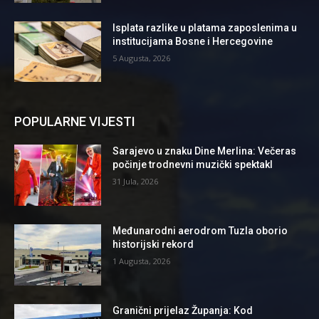
Isplata razlike u platama zaposlenima u
institucijama Bosne i Hercegovine
5 Augusta, 2026
POPULARNE VIJESTI
Sarajevo u znaku Dine Merlina: Večeras
počinje trodnevni muzički spektakl
31 Jula, 2026
Međunarodni aerodrom Tuzla oborio
historijski rekord
1 Augusta, 2026
Granični prijelaz Županja: Kod