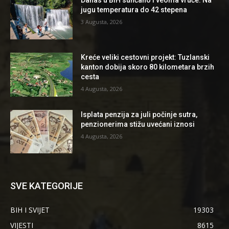
Danas u BiH sunčano i veoma vruće: Na
jugu temperatura do 42 stepena
3 Augusta, 2026
Kreće veliki cestovni projekt: Tuzlanski
kanton dobija skoro 80 kilometara brzih
cesta
4 Augusta, 2026
Isplata penzija za juli počinje sutra,
penzionerima stižu uvećani iznosi
4 Augusta, 2026
SVE KATEGORIJE
BIH I SVIJET
19303
VIJESTI
8615