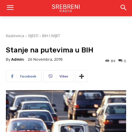
SREBRENI
RADIO
Naslovnica
VIJESTI
BIH I SVIJET
Stanje na putevima u BIH
By
Admin
26 Novembra, 2018
89
0
Facebook
Viber