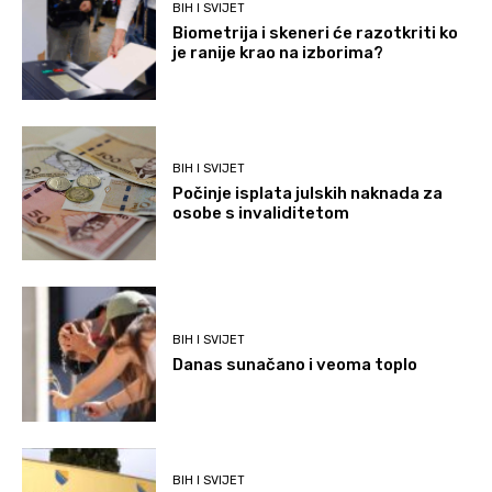
BIH I SVIJET
Biometrija i skeneri će razotkriti ko
je ranije krao na izborima?
BIH I SVIJET
Počinje isplata julskih naknada za
osobe s invaliditetom
BIH I SVIJET
Danas sunačano i veoma toplo
BIH I SVIJET