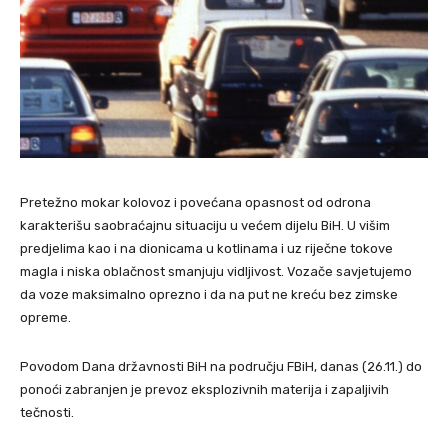
Pretežno mokar kolovoz i povećana opasnost od odrona
karakterišu saobraćajnu situaciju u većem dijelu BiH. U višim
predjelima kao i na dionicama u kotlinama i uz riječne tokove
magla i niska oblačnost smanjuju vidljivost. Vozače savjetujemo
da voze maksimalno oprezno i da na put ne kreću bez zimske
opreme.
Povodom Dana državnosti BiH na području FBiH, danas (26.11.) do
ponoći zabranjen je prevoz eksplozivnih materija i zapaljivih
tečnosti.