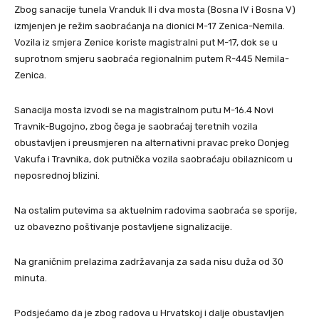
Zbog sanacije tunela Vranduk II i dva mosta (Bosna IV i Bosna V)
izmjenjen je režim saobraćanja na dionici M-17 Zenica-Nemila.
Vozila iz smjera Zenice koriste magistralni put M-17, dok se u
suprotnom smjeru saobraća regionalnim putem R-445 Nemila-
Zenica.
Sanacija mosta izvodi se na magistralnom putu M-16.4 Novi
Travnik-Bugojno, zbog čega je saobraćaj teretnih vozila
obustavljen i preusmjeren na alternativni pravac preko Donjeg
Vakufa i Travnika, dok putnička vozila saobraćaju obilaznicom u
neposrednoj blizini.
Na ostalim putevima sa aktuelnim radovima saobraća se sporije,
uz obavezno poštivanje postavljene signalizacije.
Na graničnim prelazima zadržavanja za sada nisu duža od 30
minuta.
Podsjećamo da je zbog radova u Hrvatskoj i dalje obustavljen