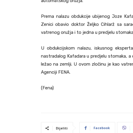
automatskog oružja.
Prema nalazu obdukcije ubijenog Joze Kafad
Zenici obavio doktor Željko Cihlarž sa sar
vatrenog oružja i to jedna u predjelu stomaka, 
U obdukcijskom nalazu, iskusnog eksperta
nastradalog Kafadara u predjelu stomaka, a o
ležao na zemlji. U ovom zločinu je kao vatr
Agenciji FENA.
(Fena)
Facebook
Dijeliti