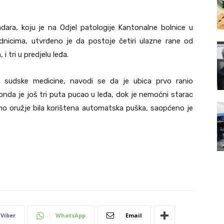
ara, koju je na Odjel patologije Kantonalne bolnice u
adnicima, utvrđeno je da postoje četiri ulazne rane od
i tri u predjelu leđa.
 sudske medicine, navodi se da je ubica prvo ranio
nda je još tri puta pucao u leđa, dok je nemoćni starac
eno oružje bila korištena automatska puška, saopćeno je
Viber
WhatsApp
Email