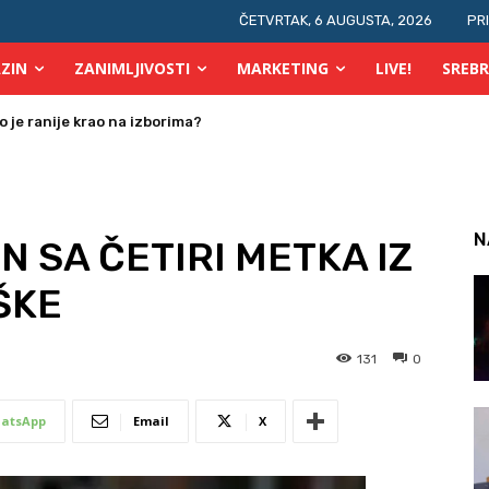
ČETVRTAK, 6 AUGUSTA, 2026
PR
ZIN
ZANIMLJIVOSTI
MARKETING
LIVE!
SREBR
o je ranije krao na izborima?
 za osobe s invaliditetom
N
N SA ČETIRI METKA IZ
ŠKE
131
0
atsApp
Email
X