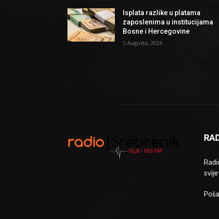
Isplata razlike u platama
zaposlenima u institucijama
Bosne i Hercegovine
5 Augusta, 2026
RAD
Radio
svije
Poša