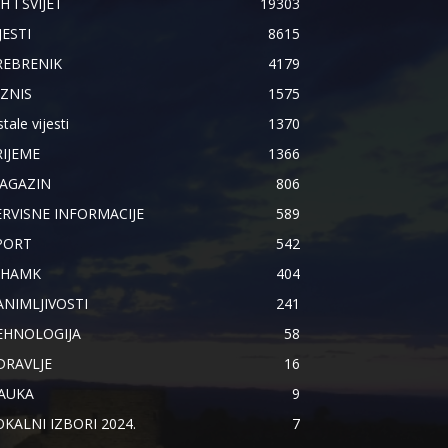
H I SVIJET
19303
JESTI
8615
REBRENIK
4179
IZNIS
1575
tale vijesti
1370
RIJEME
1366
AGAZIN
806
ERVISNE INFORMACIJE
589
PORT
542
IHAMK
404
ANIMLJIVOSTI
241
EHNOLOGIJA
58
DRAVLJE
16
AUKA
9
OKALNI IZBORI 2024.
7