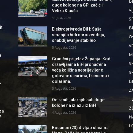
BI
duge kolone na GP Izačić i
VI
Velika Klauša
31 Jula, 2026
S
B
ti
Elektroprivreda BiH: Suša
smanjila hidroproizvodnju,
Os
snabdijevanje stabilno
V
5 Augusta, 2026
M
a
Granični prijelaz Županja: Kod
S
državljanina BiH pronađena
veća količina neprijavljene
S
gotovine u eurima, francima i
B
dolarima.
o
5 Augusta, 2026
Z
T
Od ranih jutarnjih sati duge
kolone na izlazu iz BiH
Z
za
4 Augusta, 2026
N
M
L
Bosanac (23) divljao ulicama