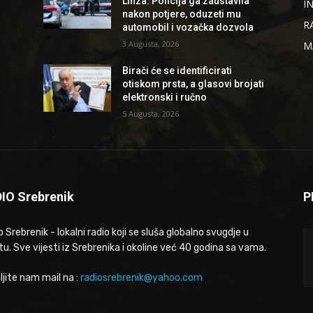
Linza: Policija ga zaustavila
I
nakon potjere, oduzeti mu
R
automobil i vozačka dozvola
3 Augusta, 2026
M
Birači će se identificirati
otiskom prsta, a glasovi brojati
elektronski i ručno
5 Augusta, 2026
IO Srebrenik
P
 Srebrenik - lokalni radio koji se sluša globalno svugdje u
tu. Sve vijesti iz Srebrenika i okoline već 40 godina sa vama.
ljite nam mail na :
radiosrebrenik@yahoo.com