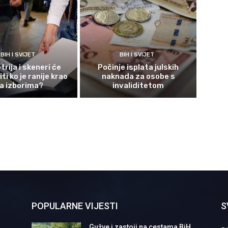
BIH I SVIJET
BIH I SVIJET
rija i skeneri će
Počinje isplata julskih
ti ko je ranije krao
naknada za osobe s
a izborima?
invaliditetom
POPULARNE VIJESTI
S
Gužve i zastoji na cestama BiH,