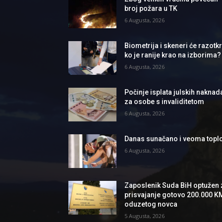
broj požara u TK
6 Augusta, 2026
Biometrija i skeneri će razotkri
ko je ranije krao na izborima?
6 Augusta, 2026
Počinje isplata julskih naknad
za osobe s invaliditetom
6 Augusta, 2026
Danas sunačano i veoma topl
6 Augusta, 2026
Zaposlenik Suda BiH optužen 
prisvajanje gotovo 200.000 K
oduzetog novca
5 Augusta, 2026