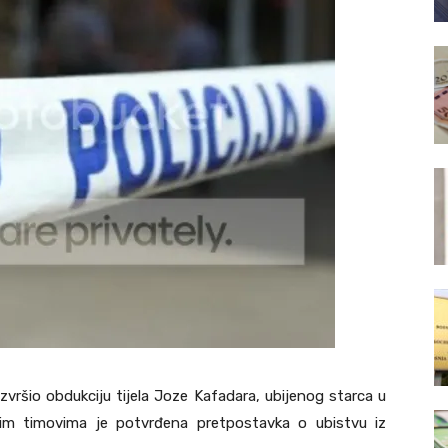
zvršio obdukciju tijela Joze Kafadara, ubijenog starca u
skim timovima je potvrđena pretpostavka o ubistvu iz