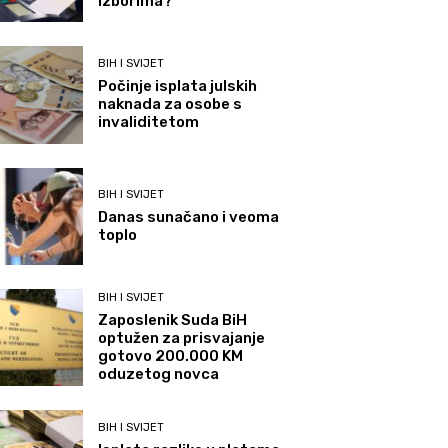
izborima?
BIH I SVIJET
Počinje isplata julskih
naknada za osobe s
invaliditetom
BIH I SVIJET
Danas sunačano i veoma
toplo
BIH I SVIJET
Zaposlenik Suda BiH
optužen za prisvajanje
gotovo 200.000 KM
oduzetog novca
BIH I SVIJET