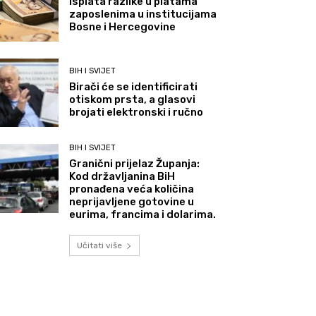
Isplata razlike u platama
zaposlenima u institucijama
Bosne i Hercegovine
BIH I SVIJET
Birači će se identificirati
otiskom prsta, a glasovi
brojati elektronski i ručno
BIH I SVIJET
Granični prijelaz Županja:
Kod državljanina BiH
pronađena veća količina
neprijavljene gotovine u
eurima, francima i dolarima.
Učitati više