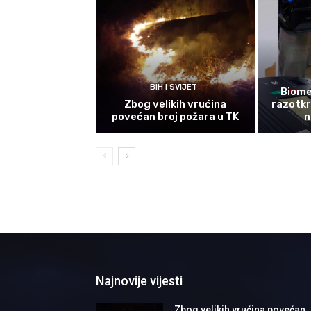
BIH I SVIJET
Biomet
Zbog velikih vrućina
razotkri
povećan broj požara u TK
n
Najnovije vijesti
Zbog velikih vrućina povećan