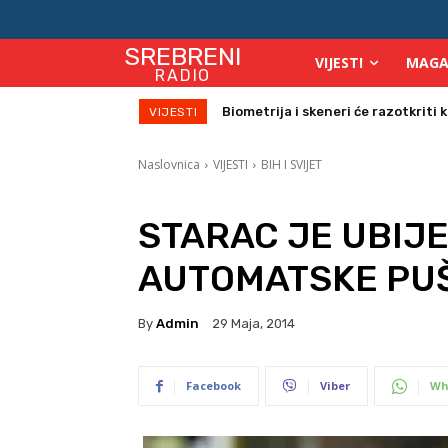
SREBRENI
VIJESTI
MAGA
RADIO
Biometrija i skeneri će razotkriti k
Počinje isplata julskih naknada
VIJESTI
Naslovnica
VIJESTI
BIH I SVIJET
STARAC JE UBIJE
AUTOMATSKE PU
By
Admin
29 Maja, 2014
Facebook
Viber
Wh