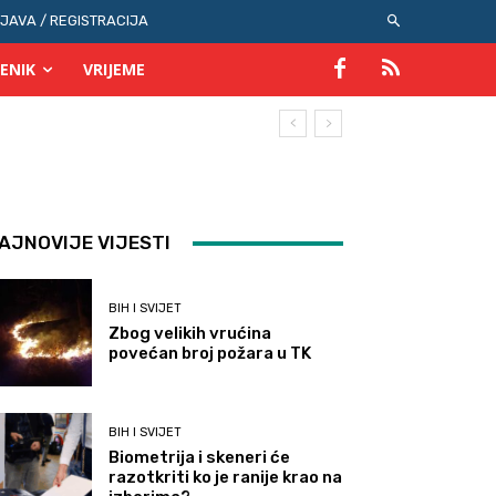
IJAVA / REGISTRACIJA
ENIK
VRIJEME
AJNOVIJE VIJESTI
BIH I SVIJET
Zbog velikih vrućina
povećan broj požara u TK
BIH I SVIJET
Biometrija i skeneri će
razotkriti ko je ranije krao na