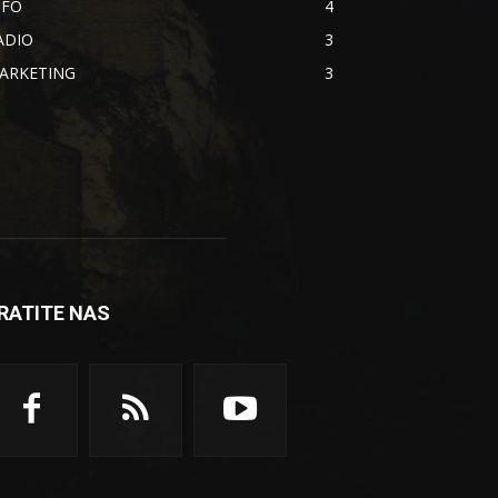
NFO
4
ADIO
3
ARKETING
3
RATITE NAS