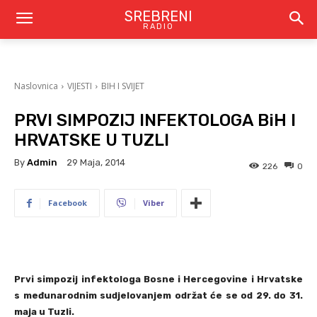
SREBRENI
RADIO
Naslovnica
VIJESTI
BIH I SVIJET
PRVI SIMPOZIJ INFEKTOLOGA BiH I
HRVATSKE U TUZLI
By
Admin
29 Maja, 2014
226
0
Facebook
Viber
Prvi simpozij infektologa Bosne i Hercegovine i Hrvatske
s međunarodnim sudjelovanjem održat će se od 29. do 31.
maja u Tuzli.