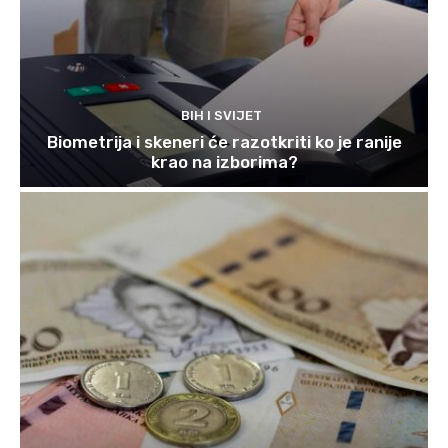
BIH I SVIJET
Biometrija i skeneri će razotkriti ko je ranije
krao na izborima?