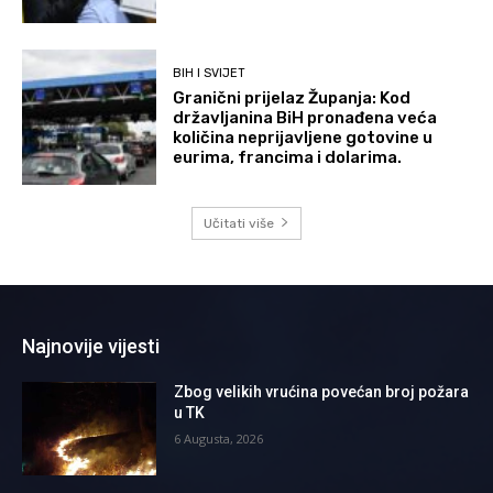
BIH I SVIJET
Granični prijelaz Županja: Kod
državljanina BiH pronađena veća
količina neprijavljene gotovine u
eurima, francima i dolarima.
Učitati više
Najnovije vijesti
Zbog velikih vrućina povećan broj požara
u TK
6 Augusta, 2026