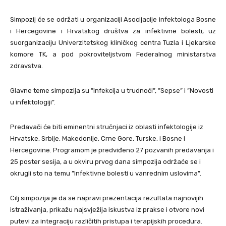
Simpozij će se održati u organizaciji Asocijacije infektologa Bosne
i Hercegovine i Hrvatskog društva za infektivne bolesti, uz
suorganizaciju Univerzitetskog kliničkog centra Tuzla i Ljekarske
komore TK, a pod pokroviteljstvom Federalnog ministarstva
zdravstva.
Glavne teme simpozija su ”Infekcija u trudnoći”, ”Sepse” i ”Novosti
u infektologiji”.
Predavači će biti eminentni stručnjaci iz oblasti infektologije iz
Hrvatske, Srbije, Makedonije, Crne Gore, Turske, i Bosne i
Hercegovine. Programom je predviđeno 27 pozvanih predavanja i
25 poster sesija, a u okviru prvog dana simpozija održaće se i
okrugli sto na temu ”Infektivne bolesti u vanrednim uslovima”.
Cilj simpozija je da se napravi prezentacija rezultata najnovijih
istraživanja, prikažu najsvježija iskustva iz prakse i otvore novi
putevi za integraciju različitih pristupa i terapijskih procedura.