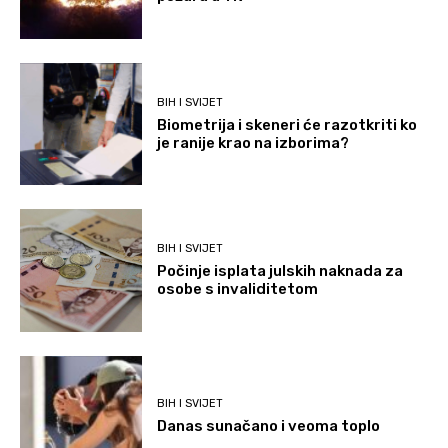
BIH I SVIJET
Biometrija i skeneri će razotkriti ko
je ranije krao na izborima?
BIH I SVIJET
Počinje isplata julskih naknada za
osobe s invaliditetom
BIH I SVIJET
Danas sunačano i veoma toplo