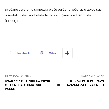
Svečano otvaranje simpozija bit će održano večeras u 20.00 sati
u Kristalnoj dvorani hotela Tuzla, saopćeno je iz UKC Tuzla.
(Fena) jc
Facebook
Viber
PRETHODNI ČLANAK
NAREDNI ČLANAK
STARAC JE UBIJEN SA ČETIRI
RUKOMET: REZULTATI
METKA IZ AUTOMATSKE
DOIGRAVANJA ZA PRVAKA BiH
PUŠKE