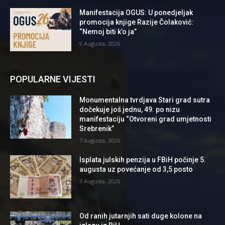
Manifestacija OGUS: U ponedjeljak
promocija knjige Razije Čolaković:
“Nemoj biti k’o ja”
9 Augusta, 2026
POPULARNE VIJESTI
Monumentalna tvrdjava Stari grad sutra
dočekuje još jednu, 49. po nizu
manifestaciju “Otvoreni grad umjetnosti
Srebrenik”
7 Augusta, 2026
Isplata julskih penzija u FBiH počinje 5.
augusta uz povećanje od 3,5 posto
3 Augusta, 2026
Od ranih jutarnjih sati duge kolone na