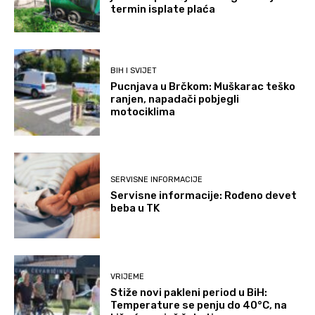
termin isplate plaća
BIH I SVIJET
Pucnjava u Brčkom: Muškarac teško
ranjen, napadači pobjegli
motociklima
SERVISNE INFORMACIJE
Servisne informacije: Rođeno devet
beba u TK
VRIJEME
Stiže novi pakleni period u BiH:
Temperature se penju do 40°C, na