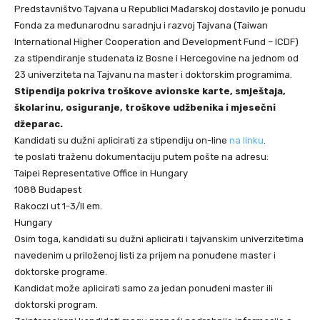
Predstavništvo Tajvana u Republici Mađarskoj dostavilo je ponudu
Fonda za međunarodnu saradnju i razvoj Tajvana (Taiwan
International Higher Cooperation and Development Fund – ICDF)
za stipendiranje studenata iz Bosne i Hercegovine na jednom od
23 univerziteta na Tajvanu na master i doktorskim programima.
Stipendija pokriva troškove avionske karte, smještaja,
školarinu, osiguranje, troškove udžbenika i mjesečni
džeparac.
Kandidati su dužni aplicirati za stipendiju on-line
na linku
.
te poslati traženu dokumentaciju putem pošte na adresu:
Taipei Representative Office in Hungary
1088 Budapest
Rakoczi ut 1-3/II em.
Hungary
Osim toga, kandidati su dužni aplicirati i tajvanskim univerzitetima
navedenim u priloženoj listi za prijem na ponuđene master i
doktorske programe.
Kandidat može aplicirati samo za jedan ponuđeni master ili
doktorski program.