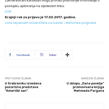
Zainteresirani kandidati mogu pronaći podrobnije informacije o
postupku apliciranja na sljedećem linku:
ICDF
Krajnji rok za prijavu je 17.03.2017. godine.
Lista tajvanskih univerziteta za master i doktorske programe
Facebook
Viber
PRETHODNI ČLANAK
NAREDNI ČLANAK
U Srebreniku izvedena
U sklopu „Dana povelje“
pozorišna predstava
promovisana knjiga
“Američki san”
Mehmeda Pargana