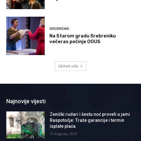
SREBRENIK
Na Starom gradu Srebreniku
večeras počinje OGUS
Učitati više
Najnovije vijesti
Zenički rudari i šestu noć proveli u jami
Raspotočje: Traže garancije i termin
isplate plaća
10 Augusta, 2026