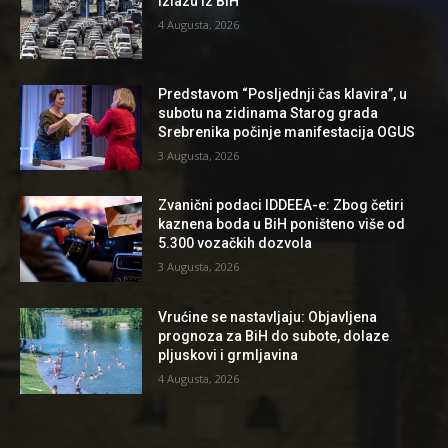
izlazu iz BiH
4 Augusta, 2026
Predstavom “Posljednji čas klavira”, u
subotu na zidinama Starog grada
Srebrenika počinje manifestacija OGUS
3 Augusta, 2026
Zvanični podaci IDDEEA-e: Zbog četiri
kaznena boda u BiH poništeno više od
5.300 vozačkih dozvola
3 Augusta, 2026
Vrućine se nastavljaju: Objavljena
prognoza za BiH do subote, dolaze
pljuskovi i grmljavina
4 Augusta, 2026