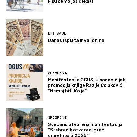
kišu ćemo još čekati
BIH I SVIJET
Danas isplata invalidnina
SREBRENIK
Manifestacija OGUS: U ponedjeljak
promocija knjige Razije Čolaković:
“Nemoj biti k’o ja”
SREBRENIK
Svečano otvorena manifestacija
“Srebrenik otvoreni grad
umjetnosti 2026”