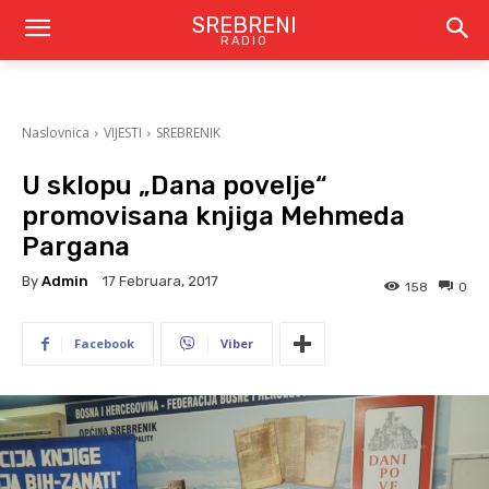
SREBRENI
RADIO
Naslovnica
VIJESTI
SREBRENIK
U sklopu „Dana povelje“
promovisana knjiga Mehmeda
Pargana
By
Admin
17 Februara, 2017
158
0
Facebook
Viber