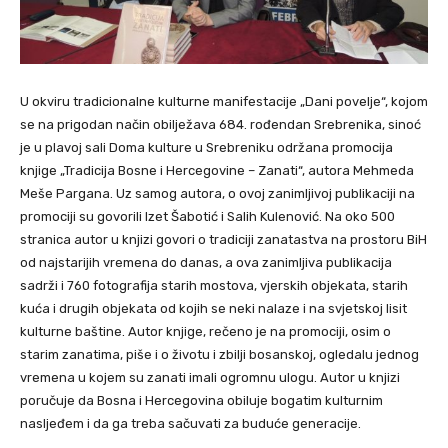
U okviru tradicionalne kulturne manifestacije „Dani povelje“, kojom
se na prigodan način obilježava 684. rođendan Srebrenika, sinoć
je u plavoj sali Doma kulture u Srebreniku održana promocija
knjige „Tradicija Bosne i Hercegovine – Zanati“, autora Mehmeda
Meše Pargana. Uz samog autora, o ovoj zanimljivoj publikaciji na
promociji su govorili Izet Šabotić i Salih Kulenović. Na oko 500
stranica autor u knjizi govori o tradiciji zanatastva na prostoru BiH
od najstarijih vremena do danas, a ova zanimljiva publikacija
sadrži i 760 fotografija starih mostova, vjerskih objekata, starih
kuća i drugih objekata od kojih se neki nalaze i na svjetskoj lisit
kulturne baštine. Autor knjige, rečeno je na promociji, osim o
starim zanatima, piše i o životu i zbilji bosanskoj, ogledalu jednog
vremena u kojem su zanati imali ogromnu ulogu. Autor u knjizi
poručuje da Bosna i Hercegovina obiluje bogatim kulturnim
nasljeđem i da ga treba sačuvati za buduće generacije.