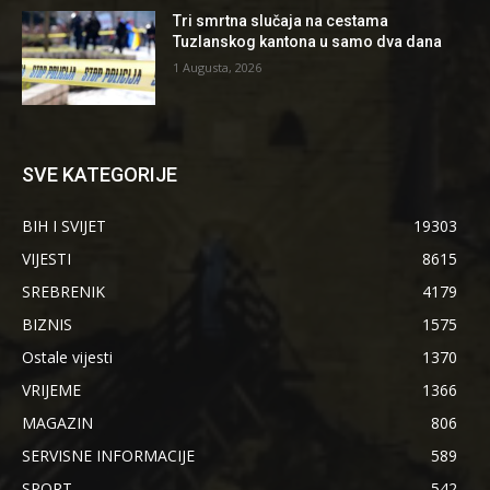
Tri smrtna slučaja na cestama
Tuzlanskog kantona u samo dva dana
1 Augusta, 2026
SVE KATEGORIJE
BIH I SVIJET
19303
VIJESTI
8615
SREBRENIK
4179
BIZNIS
1575
Ostale vijesti
1370
VRIJEME
1366
MAGAZIN
806
SERVISNE INFORMACIJE
589
SPORT
542