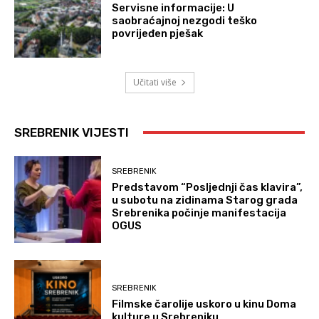
Servisne informacije: U
saobraćajnoj nezgodi teško
povrijeđen pješak
Učitati više
SREBRENIK VIJESTI
SREBRENIK
Predstavom “Posljednji čas klavira”,
u subotu na zidinama Starog grada
Srebrenika počinje manifestacija
OGUS
SREBRENIK
Filmske čarolije uskoro u kinu Doma
kulture u Srebreniku