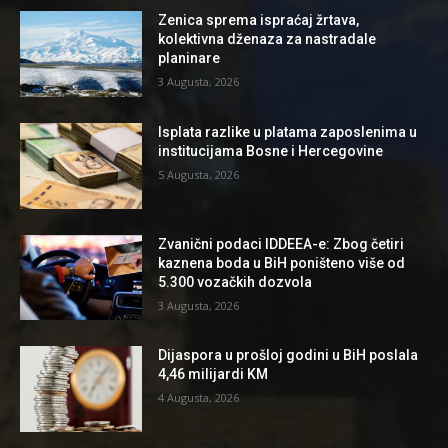
Zenica sprema ispraćaj žrtava,
kolektivna dženaza za nastradale
planinare
3 Augusta, 2026
Isplata razlike u platama zaposlenima u
institucijama Bosne i Hercegovine
5 Augusta, 2026
Zvanični podaci IDDEEA-e: Zbog četiri
kaznena boda u BiH poništeno više od
5.300 vozačkih dozvola
3 Augusta, 2026
Dijaspora u prošloj godini u BiH poslala
4,46 milijardi KM
4 Augusta, 2026