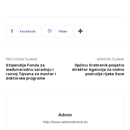
Facebook
Viber
PRETHODNI ČLANAK
NAREDNI ČLANAK
Stipendije Fonda za
Općinu Srebrenik posjetio
međunarodnu saradnju i
direktor Agencije za vodno
razvoj Tajvana za master i
područje rijeke Save
doktorske programe
Admin
http://www.radiosrebrenik.ba