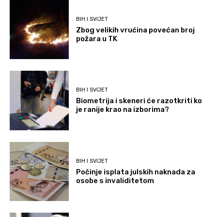
BIH I SVIJET
Zbog velikih vrućina povećan broj
požara u TK
BIH I SVIJET
Biometrija i skeneri će razotkriti ko
je ranije krao na izborima?
BIH I SVIJET
Počinje isplata julskih naknada za
osobe s invaliditetom