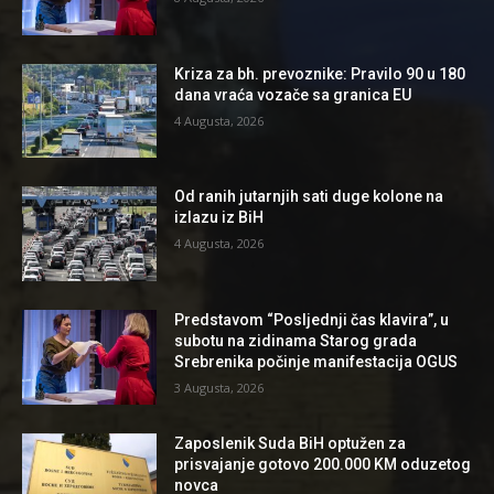
Kriza za bh. prevoznike: Pravilo 90 u 180
dana vraća vozače sa granica EU
4 Augusta, 2026
Od ranih jutarnjih sati duge kolone na
izlazu iz BiH
4 Augusta, 2026
Predstavom “Posljednji čas klavira”, u
subotu na zidinama Starog grada
Srebrenika počinje manifestacija OGUS
3 Augusta, 2026
Zaposlenik Suda BiH optužen za
prisvajanje gotovo 200.000 KM oduzetog
novca