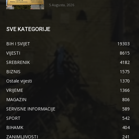
5 Augusta, 2026
SVE KATEGORIJE
BIH I SVIJET
19303
VIJESTI
8615
SREBRENIK
4182
BIZNIS
1575
Ostale vijesti
1370
VRIJEME
1366
MAGAZIN
806
SERVISNE INFORMACIJE
589
SPORT
542
BIHAMK
404
ZANIMLJIVOSTI
241