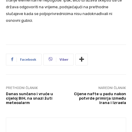
stanje elementarne nepogode. Ipak, Bićo izražava skepsu da će
država odgovoriti na vrijeme, podsjećajući na prethodne
slučajeve kada se poljoprivrednicima nisu nadoknađivali ni
osnovni gubici.
Facebook
Viber
PRETHODNI ČLANAK
NAREDNI ČLANAK
Danas sunčano i vruće u
Cijene nafte u padu nakon
cijeloj BiH, na snazi žuti
potvrde primirja između
meteoalarm
Irana i Izraela