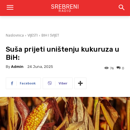
SREBRENI
RADIO
Naslovnica
VIJESTI
BIH I SVIJET
Suša prijeti uništenju kukuruza u
BiH:
By
Admin
24 Juna, 2025
76
0
Facebook
Viber