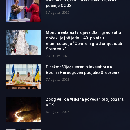
Na Starom gradu Srebreniku večeras
počinje OGUS
8 Augusta, 2026
Monumentalna tvrdjava Stari grad sutra
dočekuje još jednu, 49. po nizu
manifestaciju “Otvoreni grad umjetnosti
Srebrenik”
7 Augusta, 2026
Direktor Vijeća stranih investitora u
Bosni i Hercegovini posjetio Srebrenik
7 Augusta, 2026
Zbog velikih vrućina povećan broj požara
u TK
6 Augusta, 2026