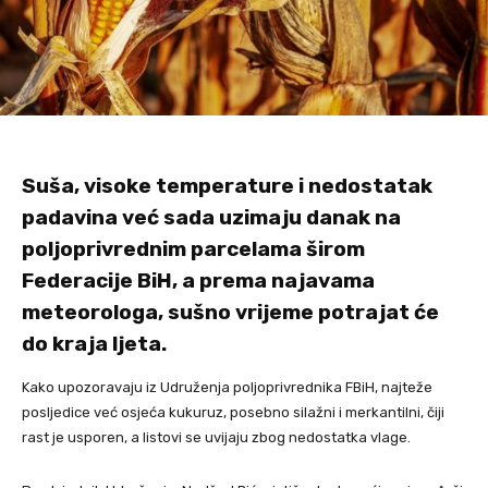
Suša, visoke temperature i nedostatak
padavina već sada uzimaju danak na
poljoprivrednim parcelama širom
Federacije BiH, a prema najavama
meteorologa, sušno vrijeme potrajat će
do kraja ljeta.
Kako upozoravaju iz Udruženja poljoprivrednika FBiH, najteže
posljedice već osjeća kukuruz, posebno silažni i merkantilni, čiji
rast je usporen, a listovi se uvijaju zbog nedostatka vlage.