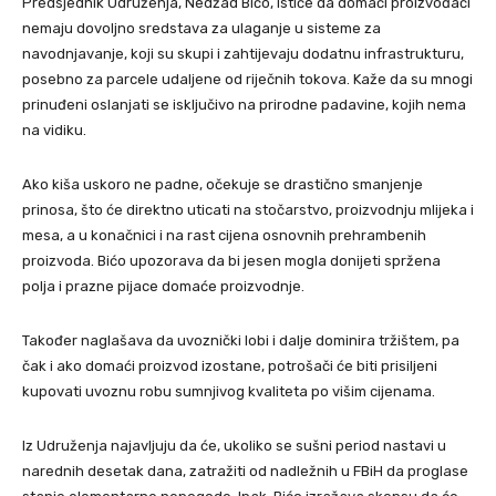
Predsjednik Udruženja, Nedžad Bićo, ističe da domaći proizvođači
nemaju dovoljno sredstava za ulaganje u sisteme za
navodnjavanje, koji su skupi i zahtijevaju dodatnu infrastrukturu,
posebno za parcele udaljene od riječnih tokova. Kaže da su mnogi
prinuđeni oslanjati se isključivo na prirodne padavine, kojih nema
na vidiku.
Ako kiša uskoro ne padne, očekuje se drastično smanjenje
prinosa, što će direktno uticati na stočarstvo, proizvodnju mlijeka i
mesa, a u konačnici i na rast cijena osnovnih prehrambenih
proizvoda. Bićo upozorava da bi jesen mogla donijeti spržena
polja i prazne pijace domaće proizvodnje.
Također naglašava da uvoznički lobi i dalje dominira tržištem, pa
čak i ako domaći proizvod izostane, potrošači će biti prisiljeni
kupovati uvoznu robu sumnjivog kvaliteta po višim cijenama.
Iz Udruženja najavljuju da će, ukoliko se sušni period nastavi u
narednih desetak dana, zatražiti od nadležnih u FBiH da proglase