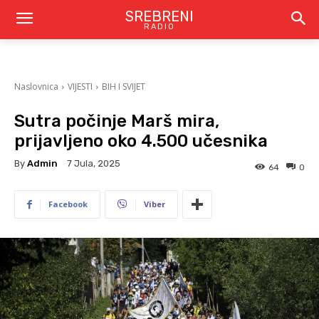
SREBRENI
RADIO
Naslovnica
VIJESTI
BIH I SVIJET
Sutra počinje Marš mira,
prijavljeno oko 4.500 učesnika
By
Admin
7 Jula, 2025
64
0
Facebook
Viber