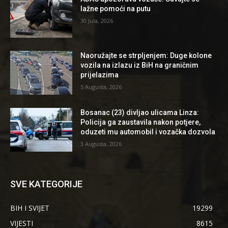
lažne pomoći na putu
30 Jula, 2026
Naoružajte se strpljenjem: Duge kolone
vozila na izlazu iz BiH na graničnim
prijelazima
5 Augusta, 2026
Bosanac (23) divljao ulicama Linza:
Policija ga zaustavila nakon potjere,
oduzeti mu automobil i vozačka dozvola
3 Augusta, 2026
SVE KATEGORIJE
BIH I SVIJET
19299
VIJESTI
8615