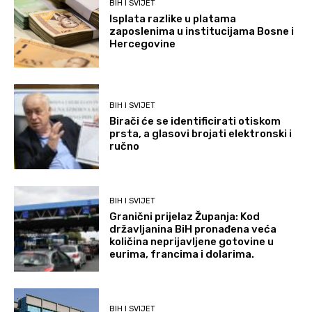
BIH I SVIJET
Isplata razlike u platama
zaposlenima u institucijama Bosne i
Hercegovine
BIH I SVIJET
Birači će se identificirati otiskom
prsta, a glasovi brojati elektronski i
ručno
BIH I SVIJET
Granični prijelaz Županja: Kod
državljanina BiH pronađena veća
količina neprijavljene gotovine u
eurima, francima i dolarima.
BIH I SVIJET