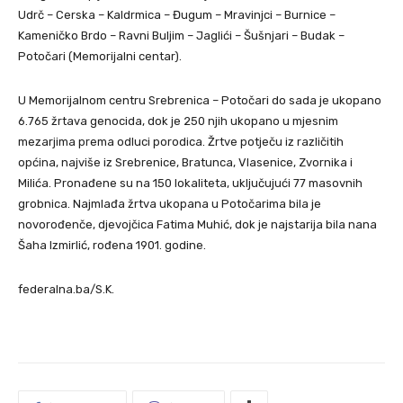
Udrč – Cerska – Kaldrmica – Đugum – Mravinjci – Burnice –
Kameničko Brdo – Ravni Buljim – Jaglići – Šušnjari – Budak –
Potočari (Memorijalni centar).
U Memorijalnom centru Srebrenica – Potočari do sada je ukopano
6.765 žrtava genocida, dok je 250 njih ukopano u mjesnim
mezarjima prema odluci porodica. Žrtve potječu iz različitih
općina, najviše iz Srebrenice, Bratunca, Vlasenice, Zvornika i
Milića. Pronađene su na 150 lokaliteta, uključujući 77 masovnih
grobnica. Najmlađa žrtva ukopana u Potočarima bila je
novorođenče, djevojčica Fatima Muhić, dok je najstarija bila nana
Šaha Izmirlić, rođena 1901. godine.
federalna.ba/S.K.