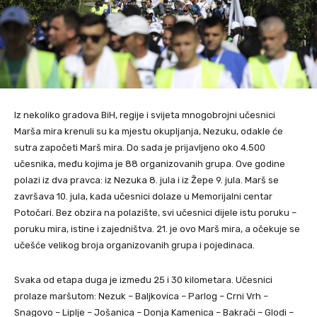
Iz nekoliko gradova BiH, regije i svijeta mnogobrojni učesnici
Marša mira krenuli su ka mjestu okupljanja, Nezuku, odakle će
sutra započeti Marš mira. Do sada je prijavljeno oko 4.500
učesnika, među kojima je 88 organizovanih grupa. Ove godine
polazi iz dva pravca: iz Nezuka 8. jula i iz Žepe 9. jula. Marš se
završava 10. jula, kada učesnici dolaze u Memorijalni centar
Potočari. Bez obzira na polazište, svi učesnici dijele istu poruku –
poruku mira, istine i zajedništva. 21. je ovo Marš mira, a očekuje se
učešće velikog broja organizovanih grupa i pojedinaca.
Svaka od etapa duga je između 25 i 30 kilometara. Učesnici
prolaze maršutom: Nezuk – Baljkovica – Parlog – Crni Vrh –
Snagovo – Liplje – Jošanica – Donja Kamenica – Bakrači – Glodi –