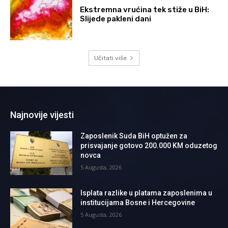
Ekstremna vrućina tek stiže u BiH:
Slijede pakleni dani
Učitati više
Najnovije vijesti
Zaposlenik Suda BiH optužen za
prisvajanje gotovo 200.000 KM oduzetog
novca
5 Augusta, 2026
Isplata razlike u platama zaposlenima u
institucijama Bosne i Hercegovine
5 Augusta, 2026