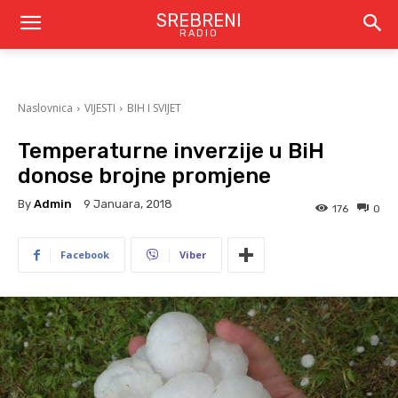
SREBRENI
RADIO
Naslovnica
VIJESTI
BIH I SVIJET
Temperaturne inverzije u BiH
donose brojne promjene
By
Admin
9 Januara, 2018
176
0
Facebook
Viber