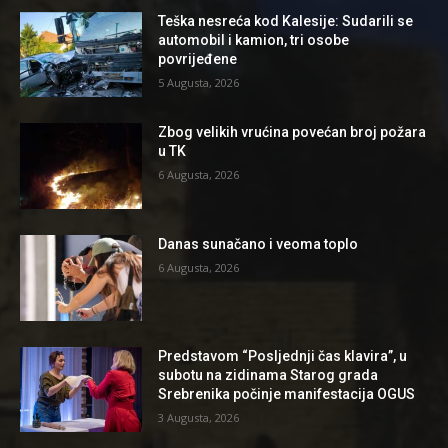
Teška nesreća kod Kalesije: Sudarili se
automobil i kamion, tri osobe
povrijeđene
5 Augusta, 2026
Zbog velikih vrućina povećan broj požara
u TK
6 Augusta, 2026
Danas sunačano i veoma toplo
6 Augusta, 2026
Predstavom “Posljednji čas klavira”, u
subotu na zidinama Starog grada
Srebrenika počinje manifestacija OGUS
3 Augusta, 2026