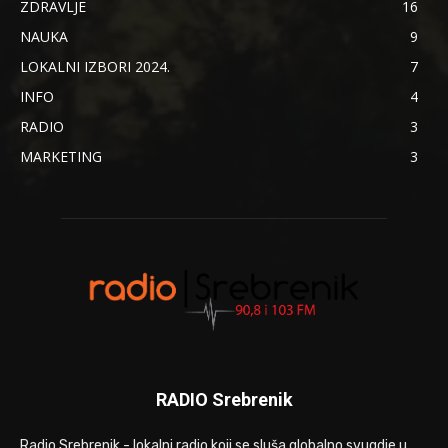
ZDRAVLJE
16
NAUKA
9
LOKALNI IZBORI 2024.
7
INFO
4
RADIO
3
MARKETING
3
RADIO Srebrenik
Radio Srebrenik - lokalni radio koji se sluša globalno svugdje u