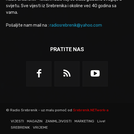
svijetu. Sve vijesti iz Srebrenika i okoline već 40 godina sa
vama.
Pošaljite nam mail na :
radiosrebrenik@yahoo.com
PRATITE NAS
© Radio Srebrenik - uz malu pomoć od
Srebrenik.NETwork-a
VIJESTI
MAGAZIN
ZANIMLJIVOSTI
MARKETING
Live!
SREBRENIK
VRIJEME