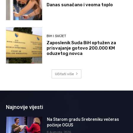
Danas sunačano i veoma toplo
BIH I SVIJET
Zaposlenik Suda BiH optužen za
prisvajanje gotovo 200.000 KM
oduzetog novca
Učitati više
Najnovije vijesti
Na Starom gradu Srebreniku večeras
počinje OGUS
8 Augusta, 2026