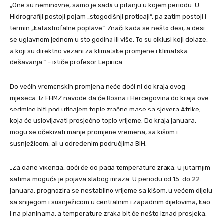
„One su neminovne, samo je sada u pitanju u kojem periodu. U
Hidrografiji postoji pojam „stogodišnji proticaji“, pa zatim postoji i
termin „katastrofalne poplave“. Znači kada se nešto desi, a desi
se uglavnom jednom u sto godina ili više. To su ciklusi koji dolaze,
a koji su direktno vezani za klimatske promjene i klimatska
dešavanja.“ – ističe profesor Lepirica.
Do većih vremenskih promjena neće doći ni do kraja ovog
mjeseca. Iz FHMZ navode da će Bosna i Hercegovina do kraja ove
sedmice biti pod uticajem tople zračne mase sa sjevera Afrike,
koja će uslovljavati prosječno toplo vrijeme. Do kraja januara,
mogu se očekivati manje promjene vremena, sa kišom i
susnježicom, ali u određenim područjima BiH.
„Za dane vikenda, doći će do pada temperature zraka. U jutarnjim
satima moguća je pojava slabog mraza. U periodu od 15. do 22.
januara, prognozira se nestabilno vrijeme sa kišom, u većem dijelu
sa snijegom i susnježicom u centralnim i zapadnim dijelovima, kao
i na planinama, a temperature zraka bit će nešto iznad prosjeka.