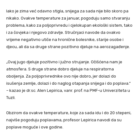
Iako je zima već odavno stigla, snijega za sada nije bilo skoro pa
nikako. Ovakve temperature za januar, pogoduju samo stvaranju
problema, kako za poljoprivredu i cjelokupan ekološki sistem, tako
i za čovjeka i njegovo zdravlje. Stručnjaci navode da ovakvo
vrijeme negativno utiče na hronične bolesnike, starije osobe i
djecu, ali da sa druge strane pozitivno djeluje na aerozagađenje.
„Ovaj jugo djeluje pozitivno i južno strujanje. Očišćena nam je
atmosfera. S druge strane dobro djeluje na respiratorna
oboljenja. Za poljoprivrednike ovo nije dobro, jer dolazi do
isušenja zemlje, dolazi i do naglog otapanja snijega i do poplava.“
– kazao je dr.sc. Alen Lepirica, vanr. prof. na PMF-u Univerziteta u
Tuzli.
Obzirom da ovakve temperature, koje za sada idu i do 20 stepeni,
najviše pogoduju poplavama, profesor Lepirica navodi da su
poplave moguće i ove godine.