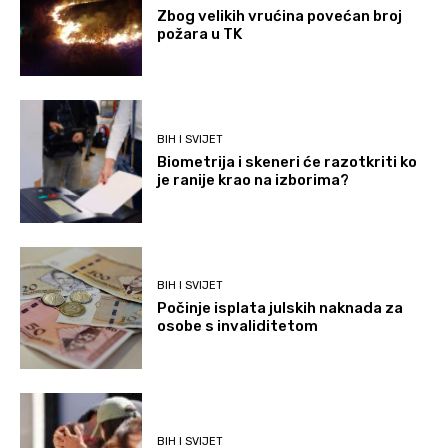
Zbog velikih vrućina povećan broj
požara u TK
BIH I SVIJET
Biometrija i skeneri će razotkriti ko
je ranije krao na izborima?
BIH I SVIJET
Počinje isplata julskih naknada za
osobe s invaliditetom
BIH I SVIJET