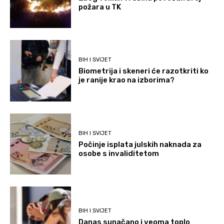
požara u TK
BIH I SVIJET
Biometrija i skeneri će razotkriti ko
je ranije krao na izborima?
BIH I SVIJET
Počinje isplata julskih naknada za
osobe s invaliditetom
BIH I SVIJET
Danas sunačano i veoma toplo