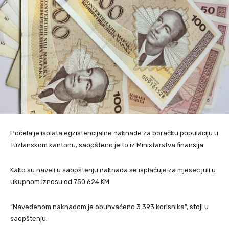
Počela je isplata egzistencijalne naknade za boračku populaciju u
Tuzlanskom kantonu, saopšteno je to iz Ministarstva finansija.
Kako su naveli u saopštenju naknada se isplaćuje za mjesec juli u
ukupnom iznosu od 750.624 KM.
“Navedenom naknadom je obuhvaćeno 3.393 korisnika”, stoji u
saopštenju.