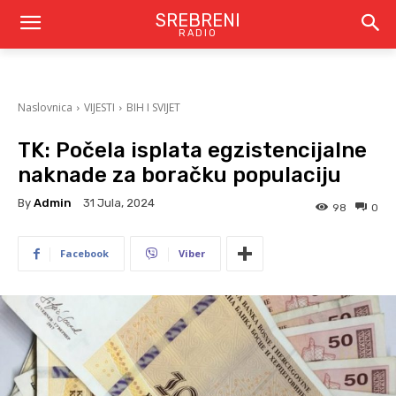
SREBRENI
RADIO
Naslovnica
VIJESTI
BIH I SVIJET
TK: Počela isplata egzistencijalne
naknade za boračku populaciju
By
Admin
31 Jula, 2024
98
0
Facebook
Viber