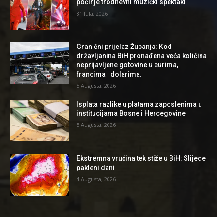
počinje trodnevni muzički spektakl
31 Jula, 2026
Granični prijelaz Županja: Kod
državljanina BiH pronađena veća količina
neprijavljene gotovine u eurima,
francima i dolarima.
5 Augusta, 2026
Isplata razlike u platama zaposlenima u
institucijama Bosne i Hercegovine
5 Augusta, 2026
Ekstremna vrućina tek stiže u BiH: Slijede
pakleni dani
4 Augusta, 2026