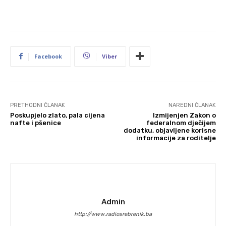
Facebook
Viber
PRETHODNI ČLANAK
NAREDNI ČLANAK
Poskupjelo zlato, pala cijena
Izmijenjen Zakon o
nafte i pšenice
federalnom dječijem
dodatku, objavljene korisne
informacije za roditelje
Admin
http://www.radiosrebrenik.ba