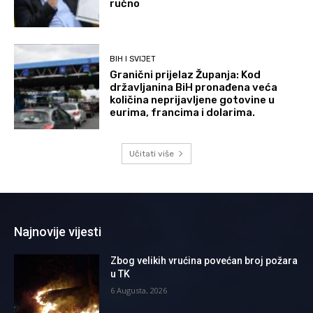
ručno
BIH I SVIJET
Granični prijelaz Županja: Kod
državljanina BiH pronađena veća
količina neprijavljene gotovine u
eurima, francima i dolarima.
Učitati više
Najnovije vijesti
Zbog velikih vrućina povećan broj požara
u TK
6 Augusta, 2026