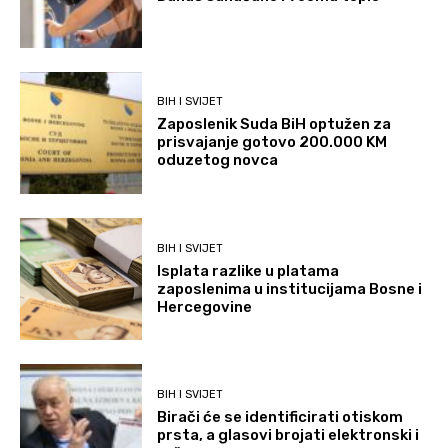
BIH I SVIJET
Zaposlenik Suda BiH optužen za
prisvajanje gotovo 200.000 KM
oduzetog novca
BIH I SVIJET
Isplata razlike u platama
zaposlenima u institucijama Bosne i
Hercegovine
BIH I SVIJET
Birači će se identificirati otiskom
prsta, a glasovi brojati elektronski i