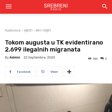
SREBRENI
RADIO
Naslovnica
VIJESTI
BIH I SVIJET
Tokom augusta u TK evidentirano
2.699 ilegalnih migranata
By
Admin
22 Septembra, 2020
185
0
Facebook
Viber