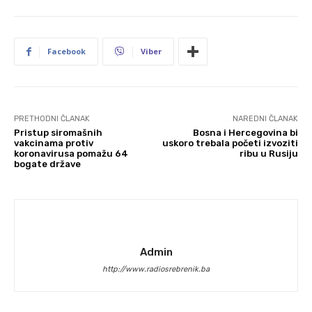
Facebook
Viber
PRETHODNI ČLANAK
NAREDNI ČLANAK
Pristup siromašnih
Bosna i Hercegovina bi
vakcinama protiv
uskoro trebala početi izvoziti
koronavirusa pomažu 64
ribu u Rusiju
bogate države
Admin
http://www.radiosrebrenik.ba