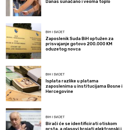
Danas sunačano i veoma toplo
BIH I SVIJET
Zaposlenik Suda BiH optužen za
prisvajanje gotovo 200.000 KM
oduzetog novca
BIH I SVIJET
Isplata razlike u platama
zaposlenima u institucijama Bosne i
Hercegovine
BIH I SVIJET
Birači će se identificirati otiskom
prsta, a glasovi brojati elektronski i