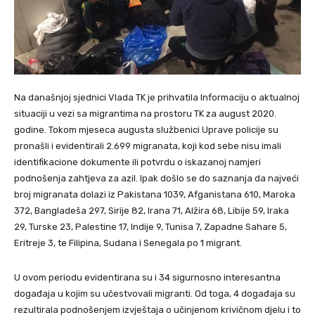
Na današnjoj sjednici Vlada TK je prihvatila Informaciju o aktualnoj
situaciji u vezi sa migrantima na prostoru TK za august 2020.
godine. Tokom mjeseca augusta službenici Uprave policije su
pronašli i evidentirali 2.699 migranata, koji kod sebe nisu imali
identifikacione dokumente ili potvrdu o iskazanoj namjeri
podnošenja zahtjeva za azil. Ipak došlo se do saznanja da najveći
broj migranata dolazi iz Pakistana 1039, Afganistana 610, Maroka
372, Bangladeša 297, Sirije 82, Irana 71, Alžira 68, Libije 59, Iraka
29, Turske 23, Palestine 17, Indije 9, Tunisa 7, Zapadne Sahare 5,
Eritreje 3, te Filipina, Sudana i Senegala po 1 migrant.
U ovom periodu evidentirana su i 34 sigurnosno interesantna
događaja u kojim su učestvovali migranti. Od toga, 4 događaja su
rezultirala podnošenjem izvještaja o učinjenom krivičnom djelu i to