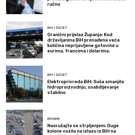
ručno
BIH I SVIJET
Granični prijelaz Županja: Kod
državljanina BiH pronađena veća
količina neprijavljene gotovine u
eurima, francima i dolarima.
BIH I SVIJET
Elektroprivreda BiH: Suša smanjila
hidroproizvodnju, snabdijevanje
stabilno
BIHAMK
Naoružajte se strpljenjem: Duge
kolone vozila na izlazu iz BiH na