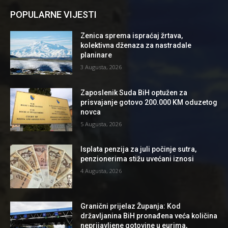
POPULARNE VIJESTI
Zenica sprema ispraćaj žrtava,
kolektivna dženaza za nastradale
planinare
3 Augusta, 2026
Zaposlenik Suda BiH optužen za
prisvajanje gotovo 200.000 KM oduzetog
novca
5 Augusta, 2026
Isplata penzija za juli počinje sutra,
penzionerima stižu uvećani iznosi
4 Augusta, 2026
Granični prijelaz Županja: Kod
državljanina BiH pronađena veća količina
neprijavljene gotovine u eurima,