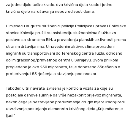
za jedno djelo teške krađe, dva krivična djela krađe i jedno
krivično djelo narušavanja nepovredivosti doma.
U mjesecu augustu službenici policije Policijske uprave i Policijske
stanice Kalesija pružili su asistenciju službenicima Službe za
poslove sa strancima BiH, u provođenju planskih aktivnosti prema
stranim državljanima. U navedenim aktivnostima pronađeni
migranti su transportovani do Terenskog centra Tuzla, odnosno
do imigracionog/prihvatnog centra u Sarajevu. Ovom prilikom
pregledano je oko 250 migranata, te je doneseno 55rješenja o
protjerivanju i 55 rješenja o stavljanju pod nadzor.
Također, u tri navrata izvršena je kontrola vozila za koje su
postojale osnove sumnje da vrše nezakonit prijevoz migranata,
nakon čega je nastavljeno preduzimanje drugih mjera iradnji radi
utvrđivanja postojanja elemenata krivičnog djela ,,Krijumčarenje
ljudi“.