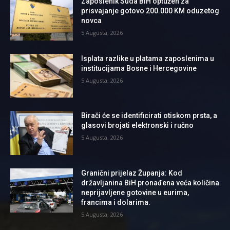
Zaposlenik Suda BiH optužen za
prisvajanje gotovo 200.000 KM oduzetog
novca
5 Augusta, 2026
Isplata razlike u platama zaposlenima u
institucijama Bosne i Hercegovine
5 Augusta, 2026
Birači će se identificirati otiskom prsta, a
glasovi brojati elektronski i ručno
5 Augusta, 2026
Granični prijelaz Županja: Kod
državljanina BiH pronađena veća količina
neprijavljene gotovine u eurima,
francima i dolarima.
5 Augusta, 2026