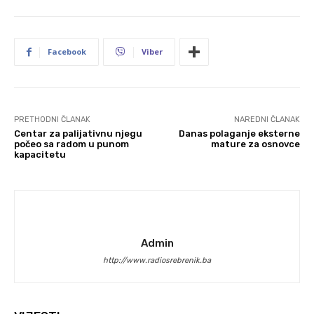
Facebook
Viber
PRETHODNI ČLANAK
NAREDNI ČLANAK
Centar za palijativnu njegu
Danas polaganje eksterne
počeo sa radom u punom
mature za osnovce
kapacitetu
Admin
http://www.radiosrebrenik.ba