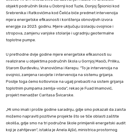
objekti područnih škola u Dobrnji kod Tuzle, Donjoj Špionici kod
Srebrenika i Ratkovićima kod Čelića biće predmet intervencija
mjera energetske efikasnosti i korištenja obnovljivih izvora
energije za 2023. godinu. Mjere uključuju izolaciju ovojnice i
stropova, zamjenu vanjske stolarije i ugradnju geotermalne
toplotne pumpe.
U prethodne dvije godine mjere energetske efikasnosti su
realizirane u objektima područnih škola u Gornjoj Maoči, Priliku,
Starom Đurđeviku, Vranovićima i Kerepu. “To je intervencija na
ovojnici, zamjena rasvjete i intervencija na sistemu grijanja.
Poslije toga ćemo kotlovnice na ugalj prebaciti na sistem grijanja
toplotnim pumpama zemlja-voda“, rekao je Fuad Imamović,
projekt menadžer Caritasa Švicarske.
„Mi smo imali i prošle godine saradnju, gdje smo pokazali da zaista
možemo napraviti pozitivne projekte što se tiče oblasti zaštite
okoliša, gdje smo na tri područne škole primijenili energetski audit
koji je zahtijevan“, istakla je Anela Ajšić, ministrica prostornog