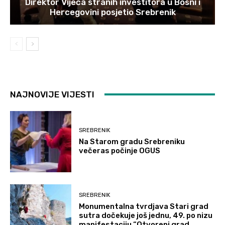
Direktor Vijeća stranih investitora u Bosni i
Hercegovini posjetio Srebrenik
NAJNOVIJE VIJESTI
SREBRENIK
Na Starom gradu Srebreniku
večeras počinje OGUS
SREBRENIK
Monumentalna tvrdjava Stari grad
sutra dočekuje još jednu, 49. po nizu
manifestaciju “Otvoreni grad