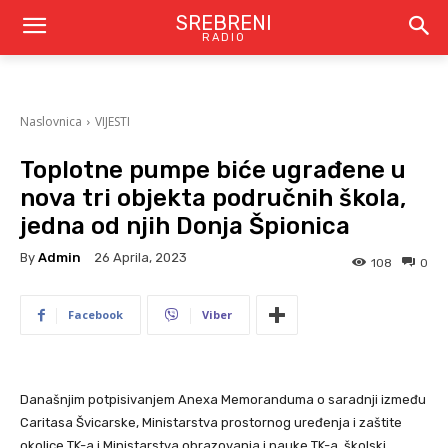
SREBRENI
RADIO
Naslovnica
VIJESTI
Toplotne pumpe biće ugrađene u
nova tri objekta područnih škola,
jedna od njih Donja Špionica
By
Admin
26 Aprila, 2023
108
0
Facebook
Viber
Današnjim potpisivanjem Anexa Memoranduma o saradnji između
Caritasa Švicarske, Ministarstva prostornog uređenja i zaštite
okolice TK-a i Ministarstva obrazovanja i nauke TK-a, školski