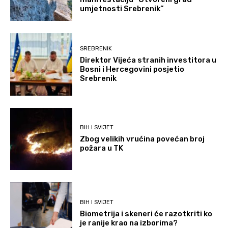
umjetnosti Srebrenik”
SREBRENIK
Direktor Vijeća stranih investitora u
Bosni i Hercegovini posjetio
Srebrenik
BIH I SVIJET
Zbog velikih vrućina povećan broj
požara u TK
BIH I SVIJET
Biometrija i skeneri će razotkriti ko
je ranije krao na izborima?