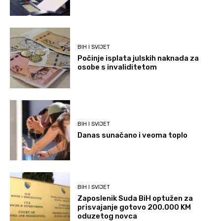
BIH I SVIJET
Počinje isplata julskih naknada za
osobe s invaliditetom
BIH I SVIJET
Danas sunačano i veoma toplo
BIH I SVIJET
Zaposlenik Suda BiH optužen za
prisvajanje gotovo 200.000 KM
oduzetog novca