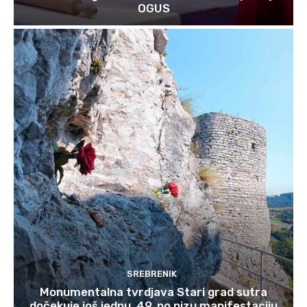
OGUS
SREBRENIK
Monumentalna tvrdjava Stari grad sutra
dočekuje još jednu, 49. po nizu manifestaciju