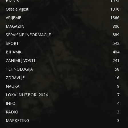
BIZNIS
1575
Ostale vijesti
1370
VRIJEME
1366
MAGAZIN
806
SERVISNE INFORMACIJE
589
SPORT
542
BIHAMK
404
ZANIMLJIVOSTI
241
TEHNOLOGIJA
58
ZDRAVLJE
16
NAUKA
9
LOKALNI IZBORI 2024.
7
INFO
4
RADIO
3
MARKETING
3