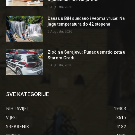
3 Augusta, 2026
Danas u BiH sunčano i veoma vruće: Na
jugu temperatura do 42 stepena
3 Augusta, 2026
Zločin u Sarajevu: Punac usmrtio zeta u
Starom Gradu
3 Augusta, 2026
SVE KATEGORIJE
BIH I SVIJET
19303
VIJESTI
8615
SREBRENIK
4182