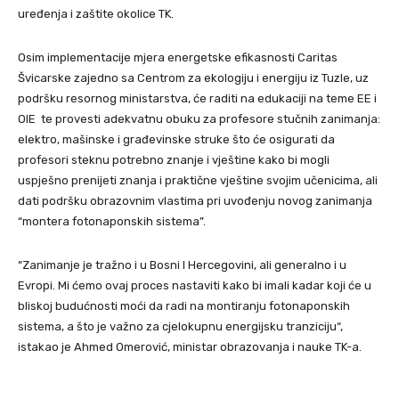
uređenja i zaštite okolice TK.
Osim implementacije mjera energetske efikasnosti Caritas
Švicarske zajedno sa Centrom za ekologiju i energiju iz Tuzle, uz
podršku resornog ministarstva, će raditi na edukaciji na teme EE i
OIE te provesti adekvatnu obuku za profesore stučnih zanimanja:
elektro, mašinske i građevinske struke što će osigurati da
profesori steknu potrebno znanje i vještine kako bi mogli
uspješno prenijeti znanja i praktične vještine svojim učenicima, ali
dati podršku obrazovnim vlastima pri uvođenju novog zanimanja
“montera fotonaponskih sistema”.
“Zanimanje je tražno i u Bosni I Hercegovini, ali generalno i u
Evropi. Mi ćemo ovaj proces nastaviti kako bi imali kadar koji će u
bliskoj budućnosti moći da radi na montiranju fotonaponskih
sistema, a što je važno za cjelokupnu energijsku tranziciju“,
istakao je Ahmed Omerović, ministar obrazovanja i nauke TK-a.