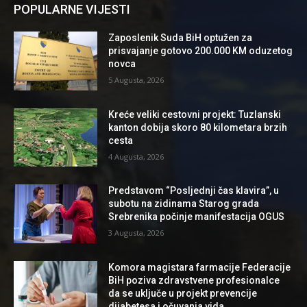
POPULARNE VIJESTI
Zaposlenik Suda BiH optužen za
prisvajanje gotovo 200.000 KM oduzetog
novca
5 Augusta, 2026
Kreće veliki cestovni projekt: Tuzlanski
kanton dobija skoro 80 kilometara brzih
cesta
4 Augusta, 2026
Predstavom “Posljednji čas klavira”, u
subotu na zidinama Starog grada
Srebrenika počinje manifestacija OGUS
3 Augusta, 2026
Komora magistara farmacije Federacije
BiH poziva zdravstvene profesionalce
da se uključe u projekt prevencije
dijabetesa i očuvanja vida