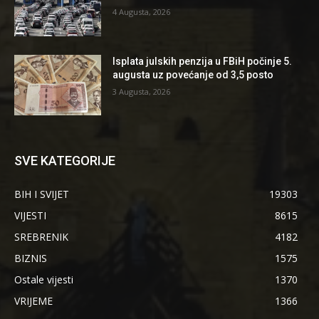
4 Augusta, 2026
Isplata julskih penzija u FBiH počinje 5.
augusta uz povećanje od 3,5 posto
3 Augusta, 2026
SVE KATEGORIJE
BIH I SVIJET
19303
VIJESTI
8615
SREBRENIK
4182
BIZNIS
1575
Ostale vijesti
1370
VRIJEME
1366