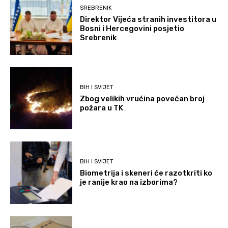
SREBRENIK
Direktor Vijeća stranih investitora u
Bosni i Hercegovini posjetio
Srebrenik
BIH I SVIJET
Zbog velikih vrućina povećan broj
požara u TK
BIH I SVIJET
Biometrija i skeneri će razotkriti ko
je ranije krao na izborima?