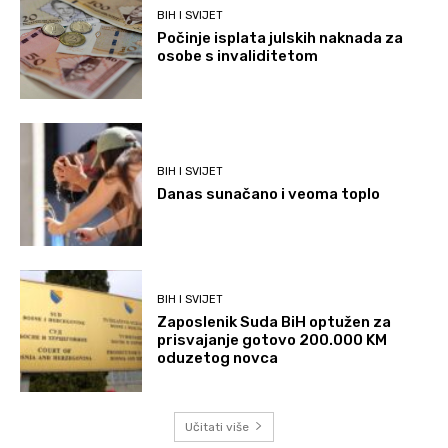
BIH I SVIJET
Počinje isplata julskih naknada za
osobe s invaliditetom
BIH I SVIJET
Danas sunačano i veoma toplo
BIH I SVIJET
Zaposlenik Suda BiH optužen za
prisvajanje gotovo 200.000 KM
oduzetog novca
Učitati više