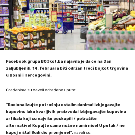
Facebook grupa BOJkot.ba najavila je da će na Dan
zaljubljenih, 14. februara biti održan treći bojkot trgovina
u Bosni i Hercegovini.
Građanima su naveli određene upute:
“Racionalizujte potrošnju ostalim danima!
Izbjegavajte
kupovinu lako kvarljivih proizvoda!
Izbjegavajte kupovinu
artikala koji su najviše poskupili / potražite
alternative!
Kupujte samo nužne namirnice!
U petak / ne
kupuj ništa!
Budi dio promjene!”
, naveli su.