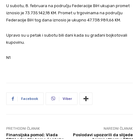
U subotu, 8. februara na području Federacije BiH ukupan promet
iznosio je 73.735.142,18 KM. Promet u trgovinama na području
Federacije BiH tog dana iznosio je ukupno 47.738.989,66 KM.
Upravo su u petak i subotu bili dani kada su građani bojkotovali
kupovinu.
N1
Facebook
Viber
PRETHODNI ČLANAK
NAREDNI ČLANAK
Finansijska pomoć: Vlada
Poslodavi upozorili da slijede