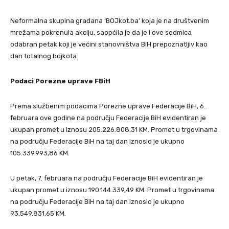
Neformalna skupina građana ‘BOJkot.ba’ koja je na društvenim
mrežama pokrenula akciju, saopćila je da je i ove sedmica
odabran petak koji je većini stanovništva BiH prepoznatljiv kao
dan totalnog bojkota.
Podaci Porezne uprave FBiH
Prema službenim podacima Porezne uprave Federacije BiH, 6.
februara ove godine na području Federacije BiH evidentiran je
ukupan promet u iznosu 205.226.808,31 KM. Promet u trgovinama
na području Federacije BiH na taj dan iznosio je ukupno
105.339.993,86 KM.
U petak, 7. februara na području Federacije BiH evidentiran je
ukupan promet u iznosu 190.144.339,49 KM. Promet u trgovinama
na području Federacije BiH na taj dan iznosio je ukupno
93.549.831,65 KM.