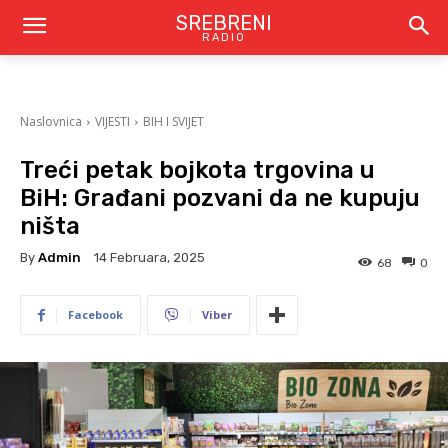
SREBRENI
RADIO
Naslovnica
VIJESTI
BIH I SVIJET
Treći petak bojkota trgovina u
BiH: Građani pozvani da ne kupuju
ništa
By
Admin
14 Februara, 2025
68
0
Facebook
Viber