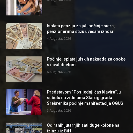
Isplata penzija za juli počinje sutra,
penzionerima stižu uvećani iznosi
4 Augusta, 2026
Počinje isplata julskih naknada za osobe
s invaliditetom
6 Augusta, 2026
Predstavom “Posljednji čas klavira”, u
subotu na zidinama Starog grada
Srebrenika počinje manifestacija OGUS
3 Augusta, 2026
Od ranih jutarnjih sati duge kolone na
izlazu iz BiH