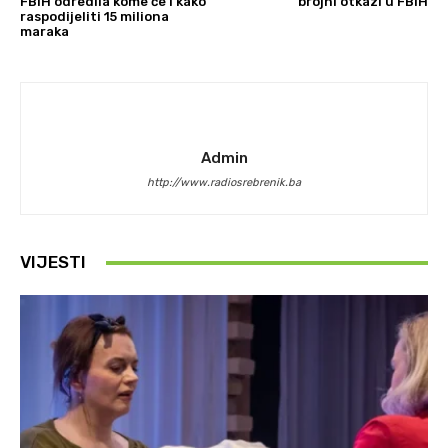
FBiH odredila kome će i kako
brojni otkazi u FBiH
raspodijeliti 15 miliona
maraka
Admin
http://www.radiosrebrenik.ba
VIJESTI