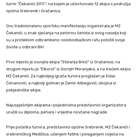
turnir “Čekanići 2017.”, na kojem je učestvovalo 12 ekipa s područja
općina Srebrenik i Gračanica.
Ovu tradicionalanu sportsku manifestaciju organizirala je MZ
Čekanići, u znak sjećanja na petoricu šehida iz ovog naselja koji
su u proteklom odbrambeno-oslobodilačkom ratu položili svoje
živote u odbrani BiH.
Prvo mjesto je osvojila ekipa “Stolarija Brkić” iz Gračanice, na
drugom mjestu je “Elkorol” iz Gornjih Moranjaka, a na trećem ekipa
MZ Čekanići. Za najboljeg igrača turnira proglašen je Eldar
Ćenanović, a najbolji golman je Demir Alibegović, obojica iz
pobjedničke ekipe.
Najuspješnijim ekipama i pojedincima predstavnici organizatora
uručili su diploma, pehare i vrijedne novčane nagrade.
Prije početka turnira, predstavnici općine Srebrenik, MZ Čekanići i
srebreničkog Medžlisa, učenjem fatihe i polaganjem cvijeća na