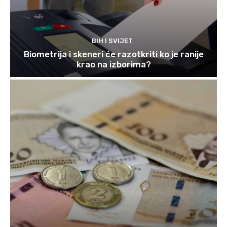
BIH I SVIJET
Biometrija i skeneri će razotkriti ko je ranije
krao na izborima?