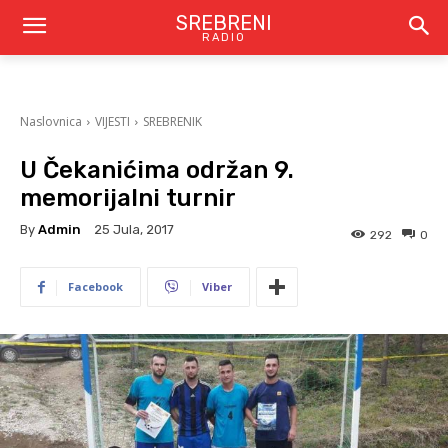
SREBRENI
RADIO
Naslovnica
VIJESTI
SREBRENIK
U Čekanićima održan 9.
memorijalni turnir
By
Admin
25 Jula, 2017
292
0
Facebook
Viber