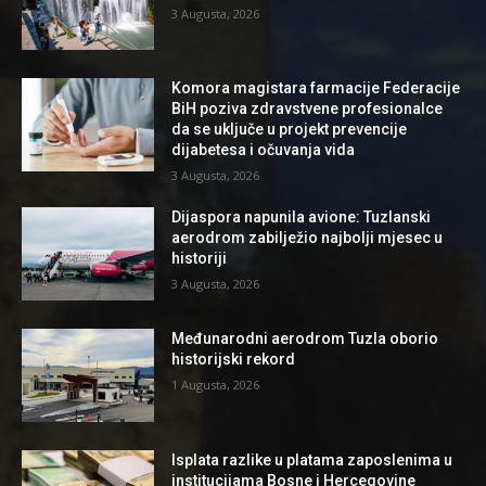
3 Augusta, 2026
Komora magistara farmacije Federacije
BiH poziva zdravstvene profesionalce
da se uključe u projekt prevencije
dijabetesa i očuvanja vida
3 Augusta, 2026
Dijaspora napunila avione: Tuzlanski
aerodrom zabilježio najbolji mjesec u
historiji
3 Augusta, 2026
Međunarodni aerodrom Tuzla oborio
historijski rekord
1 Augusta, 2026
Isplata razlike u platama zaposlenima u
institucijama Bosne i Hercegovine