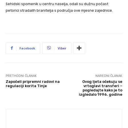
šehidski spomenik u centru naselja, odali su dužnu počast
petorici stradalih branitelja s područja ove mjesne zajednice.
Facebook
Viber
PRETHODNI ČLANAK
NAREDNI ČLANAK
Započeli pripremni radovi na
Ovog ljeta očekuju se
regulaciji korita Tinje
vrtoglavi transferi –
pogledajte kako je to
izgledalo 1996. godine