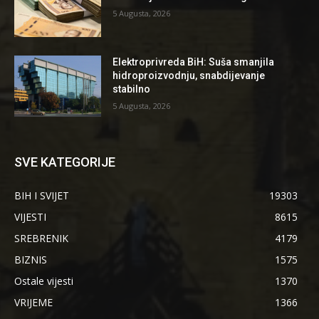
5 Augusta, 2026
Elektroprivreda BiH: Suša smanjila
hidroproizvodnju, snabdijevanje
stabilno
5 Augusta, 2026
SVE KATEGORIJE
BIH I SVIJET
19303
VIJESTI
8615
SREBRENIK
4179
BIZNIS
1575
Ostale vijesti
1370
VRIJEME
1366