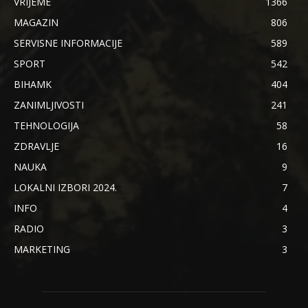
VRIJEME
1366
MAGAZIN
806
SERVISNE INFORMACIJE
589
SPORT
542
BIHAMK
404
ZANIMLJIVOSTI
241
TEHNOLOGIJA
58
ZDRAVLJE
16
NAUKA
9
LOKALNI IZBORI 2024.
7
INFO
4
RADIO
3
MARKETING
3