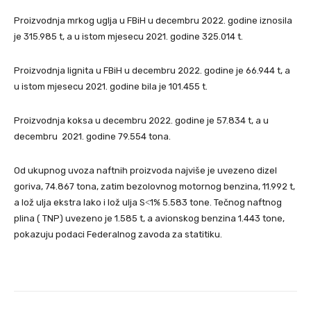
Proizvodnja mrkog uglja u FBiH u decembru 2022. godine iznosila
je 315.985 t, a u istom mjesecu 2021. godine 325.014 t.
Proizvodnja lignita u FBiH u decembru 2022. godine je 66.944 t, a
u istom mjesecu 2021. godine bila je 101.455 t.
Proizvodnja koksa u decembru 2022. godine je 57.834 t, a u
decembru 2021. godine 79.554 tona.
Od ukupnog uvoza naftnih proizvoda najviše je uvezeno dizel
goriva, 74.867 tona, zatim bezolovnog motornog benzina, 11.992 t,
a lož ulja ekstra lako i lož ulja S˂1% 5.583 tone. Tečnog naftnog
plina ( TNP) uvezeno je 1.585 t, a avionskog benzina 1.443 tone,
pokazuju podaci Federalnog zavoda za statitiku.