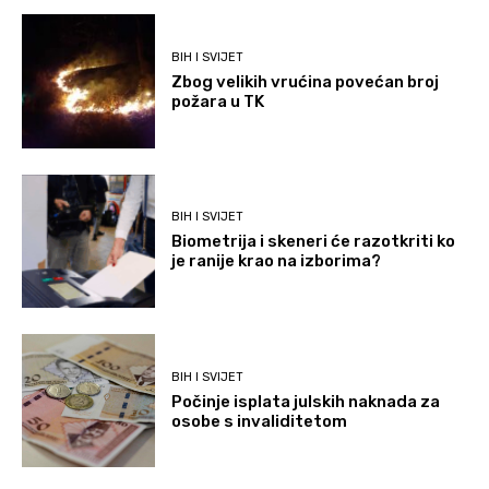
BIH I SVIJET
Zbog velikih vrućina povećan broj
požara u TK
BIH I SVIJET
Biometrija i skeneri će razotkriti ko
je ranije krao na izborima?
BIH I SVIJET
Počinje isplata julskih naknada za
osobe s invaliditetom