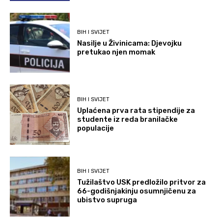
BIH I SVIJET
Nasilje u Živinicama: Djevojku
pretukao njen momak
BIH I SVIJET
Uplaćena prva rata stipendije za
studente iz reda branilačke
populacije
BIH I SVIJET
Tužilaštvo USK predložilo pritvor za
66-godišnjakinju osumnjičenu za
ubistvo supruga