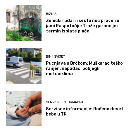
BIZNIS
Zenički rudari i šestu noć proveli u
jami Raspotočje: Traže garancije i
termin isplate plaća
BIH I SVIJET
Pucnjava u Brčkom: Muškarac teško
ranjen, napadači pobjegli
motociklima
SERVISNE INFORMACIJE
Servisne informacije: Rođeno devet
beba u TK