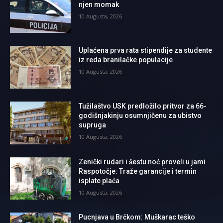
njen momak
10 Augusta, 2026
Uplaćena prva rata stipendije za studente
iz reda branilačke populacije
10 Augusta, 2026
Tužilaštvo USK predložilo pritvor za 66-
godišnjakinju osumnjičenu za ubistvo
supruga
10 Augusta, 2026
Zenički rudari i šestu noć proveli u jami
Raspotočje: Traže garancije i termin
isplate plaća
10 Augusta, 2026
Pucnjava u Brčkom: Muškarac teško