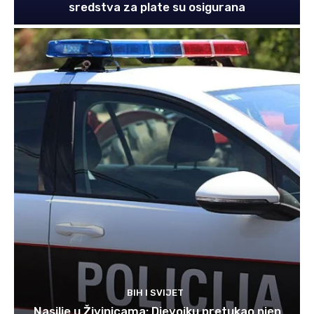
sredstva za plate su osigurana
BIH I SVIJET
Nasilje u Živinicama: Djevojku pretukao njen