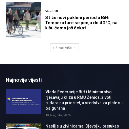
VRIJEME
Stiže novi pakleni period u BiH:
Temperature se penju do 40°C, na
kišu ćemo još čekati
Učitati više
Najnovije vijesti
Vlada Federacije BiH i Ministarstvo
rješavaju krizu u RMU Zenica, životi
rudara su prioritet, a sredstva za plate su
osigurana
10 Augusta, 2026
Nasilje u Živinicama: Djevojku pretukao