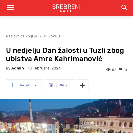
SREBRENI
RADIO
Naslovnica
VIJESTI
BIH I SVIJET
U nedjelju Dan žalosti u Tuzli zbog
ubistva Amre Kahrimanović
By
Admin
10 Februara, 2024
52
0
Facebook
Viber