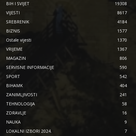
BIH I SVIJET
19308
VIJESTI
8617
SREBRENIK
4184
BIZNIS
1577
Ostale vijesti
1370
VRIJEME
1367
MAGAZIN
806
SERVISNE INFORMACIJE
590
SPORT
542
BIHAMK
404
ZANIMLJIVOSTI
241
TEHNOLOGIJA
58
ZDRAVLJE
16
NAUKA
9
LOKALNI IZBORI 2024.
7