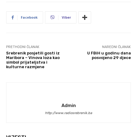
Facebook
Viber
PRETHODNI ČLANAK
NAREDNI ČLANAK
Srebrenik posjetili gosti iz
U FBiH u godinu dana
Maribora – Vinova loza kao
posvojeno 29 djece
simbol prijateljstva i
kulturne razmjene
Admin
http://www.radiosrebrenik.ba