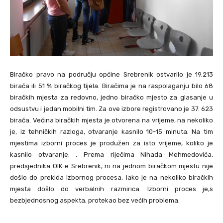
Biračko pravo na području općine Srebrenik ostvarilo je 19.213
birača ili 51 % biračkog tijela. Biračima je na raspolaganju bilo 68
biračkih mjesta za redovno, jedno biračko mjesto za glasanje u
odsustvu i jedan mobilni tim. Za ove izbore registrovano je 37. 623
birača. Većina biračkih mjesta je otvorena na vrijeme, na nekoliko
je, iz tehničkih razloga, otvaranje kasnilo 10-15 minuta. Na tim
mjestima izborni proces je produžen za isto vrijeme, koliko je
kasnilo otvaranje. . Prema riječima Nihada Mehmedovića,
predsjednika OIK-e Srebrenik, ni na jednom biračkom mjestu nije
došlo do prekida izbornog procesa, iako je na nekoliko biračkih
mjesta došlo do verbalnih razmirica. Izborni proces je,s
bezbjednosnog aspekta, protekao bez većih problema.