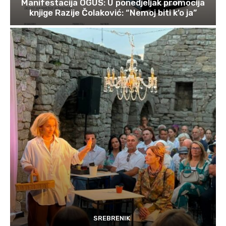
Manifestacija OGUS: U ponedjeljak promocija
knjige Razije Čolaković: “Nemoj biti k’o ja”
SREBRENIK