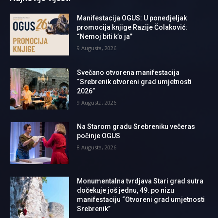
Manifestacija OGUS: U ponedjeljak
promocija knjige Razije Čolaković:
“Nemoj biti k’o ja”
9 Augusta, 2026
Svečano otvorena manifestacija
“Srebrenik otvoreni grad umjetnosti
2026”
9 Augusta, 2026
Na Starom gradu Srebreniku večeras
počinje OGUS
8 Augusta, 2026
Monumentalna tvrdjava Stari grad sutra
dočekuje još jednu, 49. po nizu
manifestaciju “Otvoreni grad umjetnosti
Srebrenik”