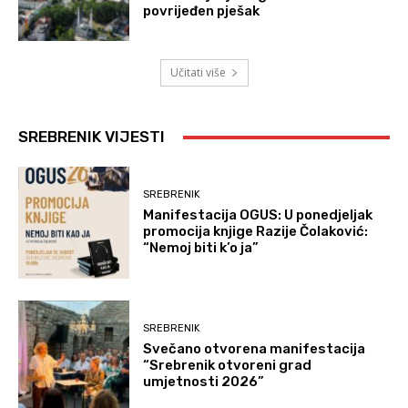
povrijeđen pješak
Učitati više
SREBRENIK VIJESTI
SREBRENIK
Manifestacija OGUS: U ponedjeljak
promocija knjige Razije Čolaković:
“Nemoj biti k’o ja”
SREBRENIK
Svečano otvorena manifestacija
“Srebrenik otvoreni grad
umjetnosti 2026”