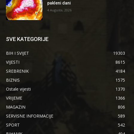
pakleni dani
4 Augusta, 2026
SVE KATEGORIJE
BIH I SVIJET
19303
VIJESTI
8615
SREBRENIK
4184
BIZNIS
1575
Ostale vijesti
1370
VRIJEME
1366
MAGAZIN
806
SERVISNE INFORMACIJE
589
SPORT
542
BIHAMK
404