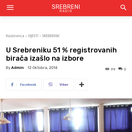
SREBRENI
RADIO
Naslovnica
VIJESTI
SREBRENIK
U Srebreniku 51 % registrovanih
birača izašlo na izbore
By
Admin
12 Oktobra, 2014
99
0
Facebook
Viber