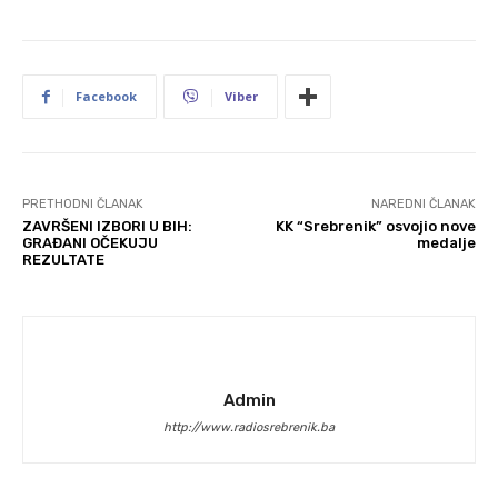
Facebook
Viber
PRETHODNI ČLANAK
NAREDNI ČLANAK
ZAVRŠENI IZBORI U BIH:
KK “Srebrenik” osvojio nove
GRAĐANI OČEKUJU
medalje
REZULTATE
Admin
http://www.radiosrebrenik.ba