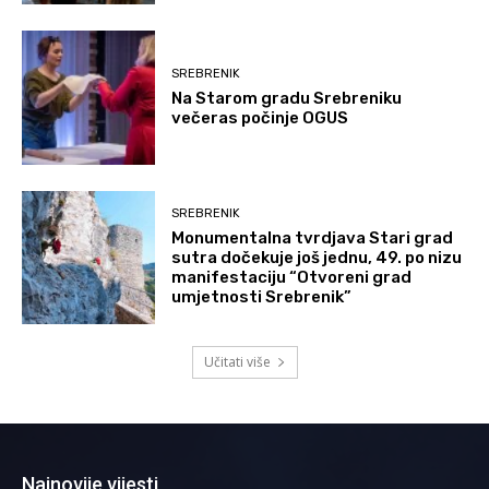
SREBRENIK
Na Starom gradu Srebreniku
večeras počinje OGUS
SREBRENIK
Monumentalna tvrdjava Stari grad
sutra dočekuje još jednu, 49. po nizu
manifestaciju “Otvoreni grad
umjetnosti Srebrenik”
Učitati više
Najnovije vijesti