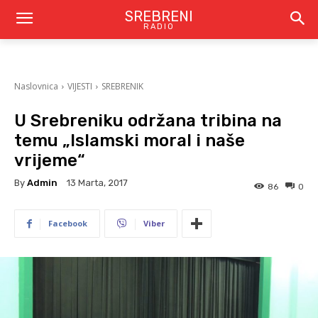
SREBRENI
RADIO
Naslovnica
VIJESTI
SREBRENIK
U Srebreniku održana tribina na
temu „Islamski moral i naše
vrijeme“
By
Admin
13 Marta, 2017
86
0
Facebook
Viber