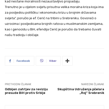
kad nestane moralnosti nezaustavljivo propadaju.
Trenutno je u cijelom svijetu prisutna velika moralna kriza koja ima
za posljedicu političku i ekonomsku krizu u brojnim državama
svijeta“, poručio je ef. Cerić na tribini u Srebreniku. Govoreći o
uzrocima i posljedicama brojnih ratova u muslimanskim zemljama,
kao i genocidu u BiH, efendija Cerić je poručio da trebamo čuvati
našu tradiciju i običaje.
Facebook
Viber
PRETHODNI ČLANAK
NAREDNI ČLANAK
Odbijen zahtjev za reviziju
Skupština Udruženja pčelara
presude BiH protiv Srbije
„Roj“ Srebrenik