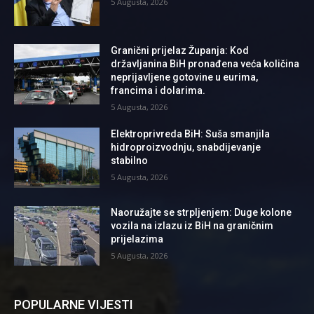
5 Augusta, 2026
Granični prijelaz Županja: Kod
državljanina BiH pronađena veća količina
neprijavljene gotovine u eurima,
francima i dolarima.
5 Augusta, 2026
Elektroprivreda BiH: Suša smanjila
hidroproizvodnju, snabdijevanje
stabilno
5 Augusta, 2026
Naoružajte se strpljenjem: Duge kolone
vozila na izlazu iz BiH na graničnim
prijelazima
5 Augusta, 2026
POPULARNE VIJESTI