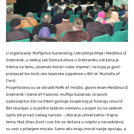
U organizaciji Muftijstva tuzlanskog, Udruženja ilmije i Medžlisa IZ
Srebrenik, u velikoj sali Doma kulture u Srebreniku održana je
tribina na temu „Islamski moral i naše vrijeme“, na kojoj je gost-
predavač bio bivši reis Islamske zajednice u BiH dr. Mustafa ef.
Cerić.
Posjetiocima su se obratili Refik ef. Hodžić, glavni imam Medžlisa IZ
Srebrenik i Vahid ef. Fazlović, muftija tuzlanski, izrazivši
zadovoljstvo što na tribini gostuje čovjek koji je funkciju reisa IZ
BiH obavljao u izuzetno teškom vremenu u kojem su na velikom
ispitu bili prvaci našeg naroda. –„Moral je univerzalna i trajna
tema. Naš čitav život i sve što se dešava u svijetu u neraskidivoj
su vezi s pitanjem morala. Samo ako imaju moral nacije opstaju, a