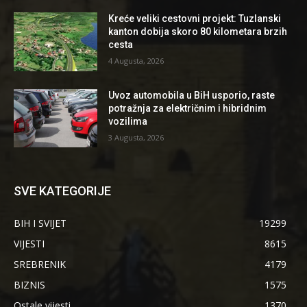
Kreće veliki cestovni projekt: Tuzlanski
kanton dobija skoro 80 kilometara brzih
cesta
4 Augusta, 2026
Uvoz automobila u BiH usporio, raste
potražnja za električnim i hibridnim
vozilima
3 Augusta, 2026
SVE KATEGORIJE
BIH I SVIJET
19299
VIJESTI
8615
SREBRENIK
4179
BIZNIS
1575
Ostale vijesti
1370