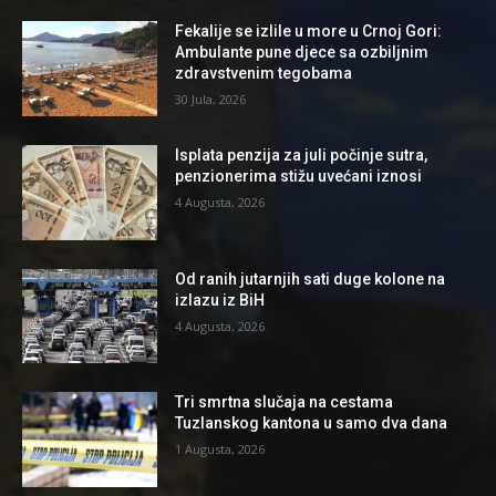
Fekalije se izlile u more u Crnoj Gori:
Ambulante pune djece sa ozbiljnim
zdravstvenim tegobama
30 Jula, 2026
Isplata penzija za juli počinje sutra,
penzionerima stižu uvećani iznosi
4 Augusta, 2026
Od ranih jutarnjih sati duge kolone na
izlazu iz BiH
4 Augusta, 2026
Tri smrtna slučaja na cestama
Tuzlanskog kantona u samo dva dana
1 Augusta, 2026