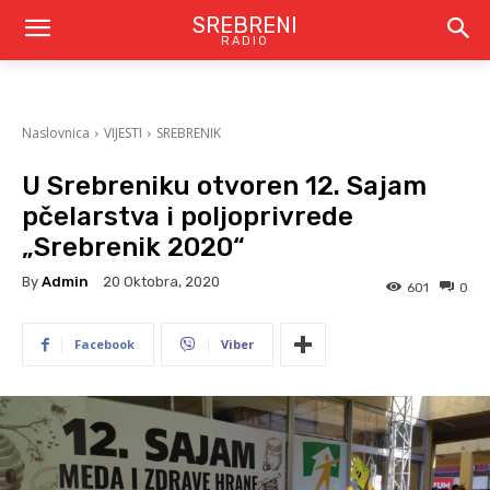
SREBRENI
RADIO
Naslovnica
VIJESTI
SREBRENIK
U Srebreniku otvoren 12. Sajam
pčelarstva i poljoprivrede
„Srebrenik 2020“
By
Admin
20 Oktobra, 2020
601
0
Facebook
Viber