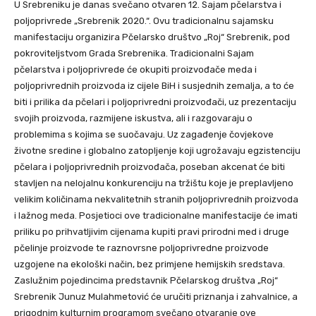
U Srebreniku je danas svečano otvaren 12. Sajam pčelarstva i
poljoprivrede „Srebrenik 2020.“. Ovu tradicionalnu sajamsku
manifestaciju organizira Pčelarsko društvo „Roj“ Srebrenik, pod
pokroviteljstvom Grada Srebrenika. Tradicionalni Sajam
pčelarstva i poljoprivrede će okupiti proizvođače meda i
poljoprivrednih proizvoda iz cijele BiH i susjednih zemalja, a to će
biti i prilika da pčelari i poljoprivredni proizvođači, uz prezentaciju
svojih proizvoda, razmijene iskustva, ali i razgovaraju o
problemima s kojima se suočavaju. Uz zagađenje čovjekove
životne sredine i globalno zatopljenje koji ugrožavaju egzistenciju
pčelara i poljoprivrednih proizvođača, poseban akcenat će biti
stavljen na nelojalnu konkurenciju na tržištu koje je preplavljeno
velikim količinama nekvalitetnih stranih poljoprivrednih proizvoda
i lažnog meda. Posjetioci ove tradicionalne manifestacije će imati
priliku po prihvatljivim cijenama kupiti pravi prirodni med i druge
pčelinje proizvode te raznovrsne poljoprivredne proizvode
uzgojene na ekološki način, bez primjene hemijskih sredstava.
Zaslužnim pojedincima predstavnik Pčelarskog društva „Roj“
Srebrenik Junuz Mulahmetović će uručiti priznanja i zahvalnice, a
prigodnim kulturnim programom svečano otvaranje ove