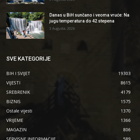
Danas u BiH sunčano i veoma vruće: Na
jugu temperatura do 42 stepena
3 Augusta, 2026
SVE KATEGORIJE
BIH I SVIJET
19303
VIJESTI
8615
SREBRENIK
4179
BIZNIS
1575
Ostale vijesti
1370
VRIJEME
1366
MAGAZIN
806
SERVISNE INFORMACIJE
589