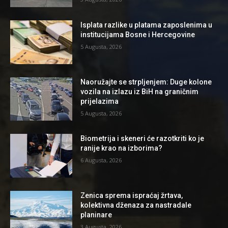
Isplata razlike u platama zaposlenima u
institucijama Bosne i Hercegovine
5 Augusta, 2026
Naoružajte se strpljenjem: Duge kolone
vozila na izlazu iz BiH na graničnim
prijelazima
5 Augusta, 2026
Biometrija i skeneri će razotkriti ko je
ranije krao na izborima?
6 Augusta, 2026
Zenica sprema ispraćaj žrtava,
kolektivna dženaza za nastradale
planinare
3 Augusta, 2026