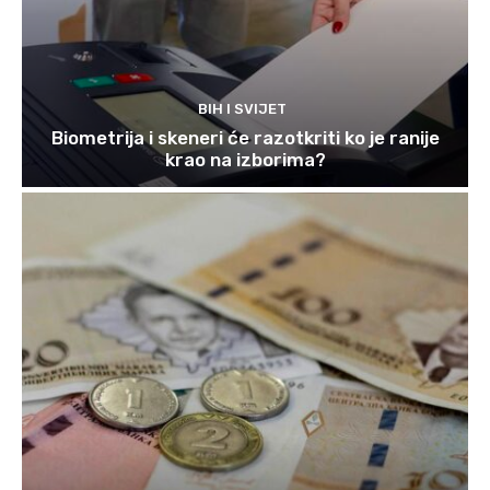
BIH I SVIJET
Biometrija i skeneri će razotkriti ko je ranije
krao na izborima?