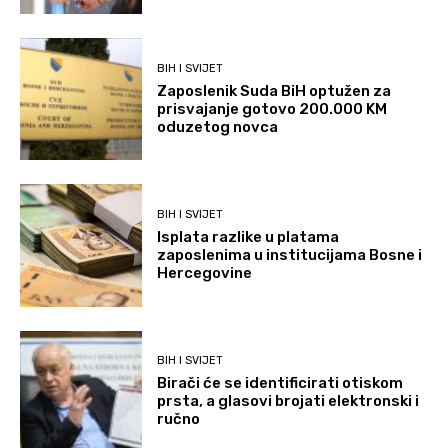
BIH I SVIJET
Zaposlenik Suda BiH optužen za
prisvajanje gotovo 200.000 KM
oduzetog novca
BIH I SVIJET
Isplata razlike u platama
zaposlenima u institucijama Bosne i
Hercegovine
BIH I SVIJET
Birači će se identificirati otiskom
prsta, a glasovi brojati elektronski i
ručno