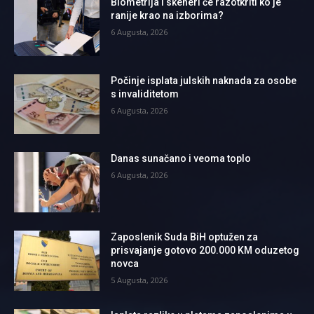
Biometrija i skeneri će razotkriti ko je
ranije krao na izborima?
6 Augusta, 2026
Počinje isplata julskih naknada za osobe
s invaliditetom
6 Augusta, 2026
Danas sunačano i veoma toplo
6 Augusta, 2026
Zaposlenik Suda BiH optužen za
prisvajanje gotovo 200.000 KM oduzetog
novca
5 Augusta, 2026