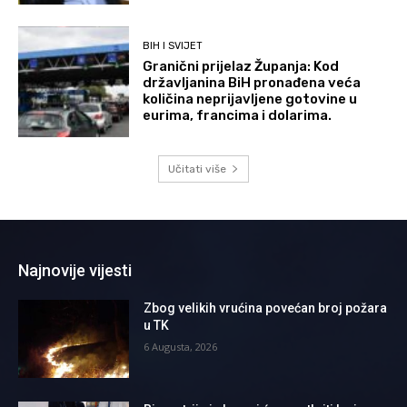
BIH I SVIJET
Granični prijelaz Županja: Kod
državljanina BiH pronađena veća
količina neprijavljene gotovine u
eurima, francima i dolarima.
Učitati više
Najnovije vijesti
Zbog velikih vrućina povećan broj požara
u TK
6 Augusta, 2026