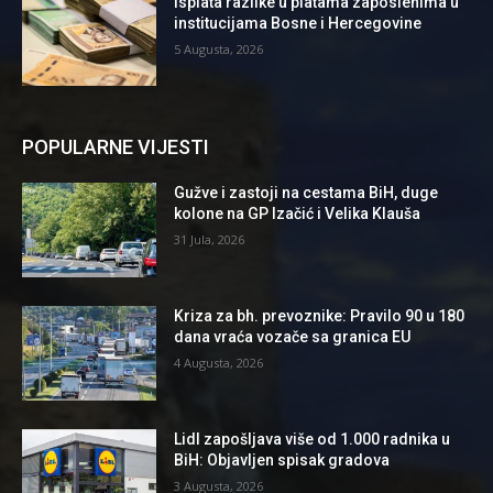
Isplata razlike u platama zaposlenima u
institucijama Bosne i Hercegovine
5 Augusta, 2026
POPULARNE VIJESTI
Gužve i zastoji na cestama BiH, duge
kolone na GP Izačić i Velika Klauša
31 Jula, 2026
Kriza za bh. prevoznike: Pravilo 90 u 180
dana vraća vozače sa granica EU
4 Augusta, 2026
Lidl zapošljava više od 1.000 radnika u
BiH: Objavljen spisak gradova
3 Augusta, 2026