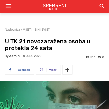
SREBRENI
RADIO
Naslovnica
VIJESTI
BIH I SVIJET
U TK 21 novozaražena osoba u
protekla 24 sata
By
Admin
8 Jula, 2020
513
0
Facebook
Viber