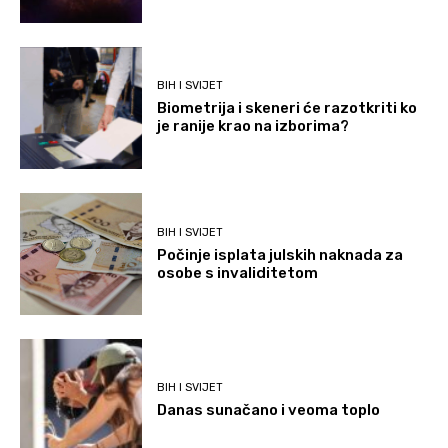
BIH I SVIJET
Biometrija i skeneri će razotkriti ko
je ranije krao na izborima?
BIH I SVIJET
Počinje isplata julskih naknada za
osobe s invaliditetom
BIH I SVIJET
Danas sunačano i veoma toplo