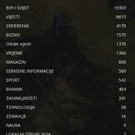
BIH I SVIJET
19303
VIJESTI
8615
SREBRENIK
4179
BIZNIS
1575
Ostale vijesti
1370
VRIJEME
1366
MAGAZIN
806
SERVISNE INFORMACIJE
589
SPORT
542
BIHAMK
404
ZANIMLJIVOSTI
241
TEHNOLOGIJA
58
ZDRAVLJE
16
NAUKA
9
LOKALNI IZBORI 2024.
7