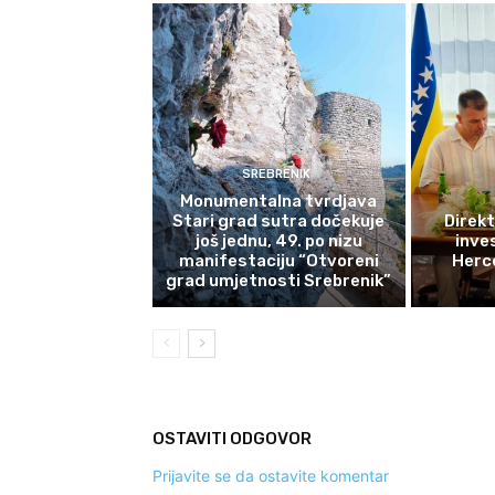
SREBRENIK
Monumentalna tvrdjava
Stari grad sutra dočekuje
Direkt
još jednu, 49. po nizu
inves
manifestaciju “Otvoreni
Herce
grad umjetnosti Srebrenik”
OSTAVITI ODGOVOR
Prijavite se da ostavite komentar