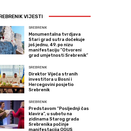
REBRENIK VIJESTI
SREBRENIK
Monumentalna tvrdjava
Stari grad sutra dočekuje
još jednu, 49. po nizu
manifestaciju “Otvoreni
grad umjetnosti Srebrenik”
SREBRENIK
Direktor Vijeća stranih
investitora u Bosni i
Hercegovini posjetio
Srebrenik
SREBRENIK
Predstavom “Posljednji čas
klavira”, u subotu na
zidinama Starog grada
Srebrenika počinje
manifestacija OGUS