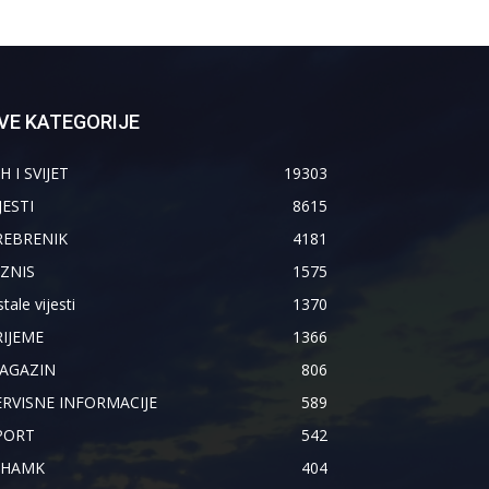
VE KATEGORIJE
H I SVIJET
19303
JESTI
8615
REBRENIK
4181
IZNIS
1575
tale vijesti
1370
RIJEME
1366
AGAZIN
806
ERVISNE INFORMACIJE
589
PORT
542
IHAMK
404