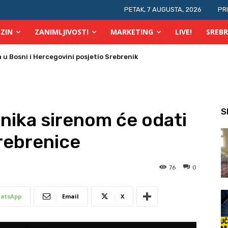
PETAK, 7 AUGUSTA, 2026
PR
ZIN
ZANIMLJIVOSTI
MARKETING
LIVE!
SREBR
 požara u TK
S
nika sirenom će odati
rebrenice
76
0
atsApp
Email
X