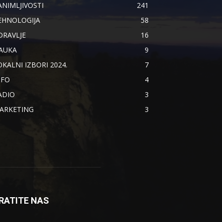
ANIMLJIVOSTI
241
EHNOLOGIJA
58
DRAVLJE
16
AUKA
9
OKALNI IZBORI 2024.
7
NFO
4
ADIO
3
ARKETING
3
RATITE NAS