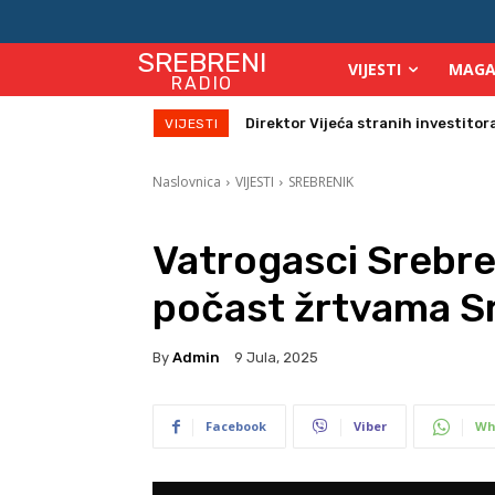
SREBRENI
VIJESTI
MAGA
RADIO
Zbog velikih vrućina povećan broj
VIJESTI
Naslovnica
VIJESTI
SREBRENIK
Vatrogasci Srebre
počast žrtvama S
By
Admin
9 Jula, 2025
Facebook
Viber
Wh