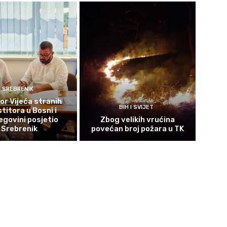
SREBRENIK
or Vijeća stranih
BIH I SVIJET
titora u Bosni i
govini posjetio
Zbog velikih vrućina
Srebrenik
povećan broj požara u TK