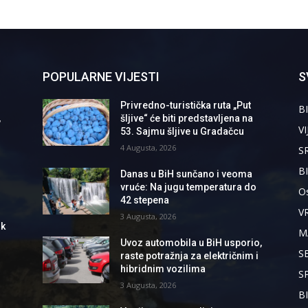
POPULARNE VIJESTI
S
Privredno-turistička ruta „Put
BI
,
šljive“ će biti predstavljena na
VI
53. Sajmu šljive u Gradačcu
4 Augusta, 2026
S
B
Danas u BiH sunčano i veoma
vruće: Na jugu temperatura do
Os
42 stepena
V
3 Augusta, 2026
ik
M
Uvoz automobila u BiH usporio,
S
raste potražnja za električnim i
hibridnim vozilima
S
3 Augusta, 2026
B