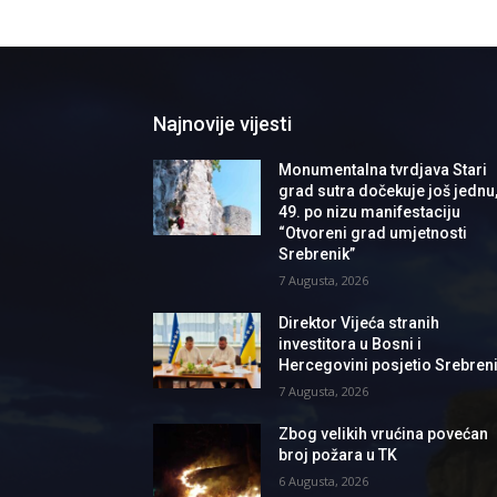
Najnovije vijesti
Monumentalna tvrdjava Stari
grad sutra dočekuje još jednu
49. po nizu manifestaciju
“Otvoreni grad umjetnosti
Srebrenik”
7 Augusta, 2026
Direktor Vijeća stranih
investitora u Bosni i
Hercegovini posjetio Srebren
7 Augusta, 2026
Zbog velikih vrućina povećan
broj požara u TK
6 Augusta, 2026