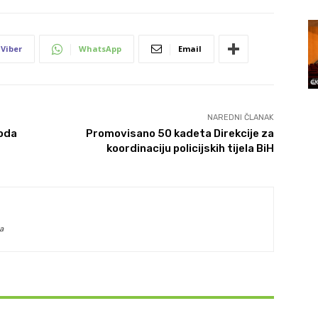
Viber
WhatsApp
Email
NAREDNI ČLANAK
voda
Promovisano 50 kadeta Direkcije za
koordinaciju policijskih tijela BiH
a