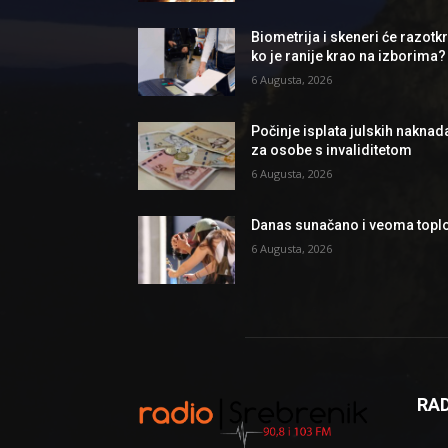
Biometrija i skeneri će razotkri
ko je ranije krao na izborima?
6 Augusta, 2026
Počinje isplata julskih naknad
za osobe s invaliditetom
6 Augusta, 2026
Danas sunačano i veoma topl
6 Augusta, 2026
RAD