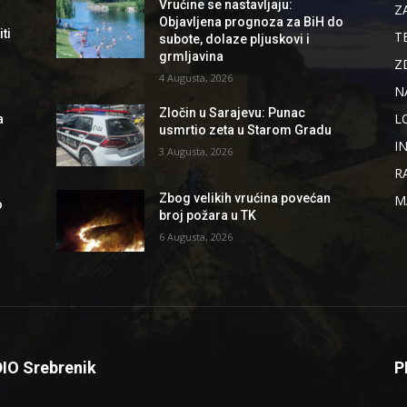
Vrućine se nastavljaju:
Z
Objavljena prognoza za BiH do
ti
T
subote, dolaze pljuskovi i
grmljavina
Z
4 Augusta, 2026
N
Zločin u Sarajevu: Punac
L
a
usmrtio zeta u Starom Gradu
I
3 Augusta, 2026
R
Zbog velikih vrućina povećan
M
o
broj požara u TK
6 Augusta, 2026
IO Srebrenik
P