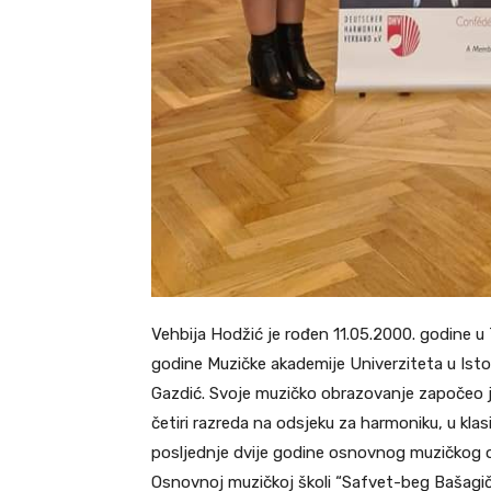
Vehbija Hodžić je rođen 11.05.2000. godine u
godine Muzičke akademije Univerziteta u Isto
Gazdić. Svoje muzičko obrazovanje započeo je
četiri razreda na odsjeku za harmoniku, u klas
posljednje dvije godine osnovnog muzičkog 
Osnovnoj muzičkoj školi “Safvet-beg Bašagič” 