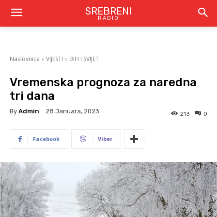
SREBRENI
RADIO
Naslovnica
VIJESTI
BIH I SVIJET
Vremenska prognoza za naredna
tri dana
By
Admin
28 Januara, 2023
213
0
Facebook
Viber