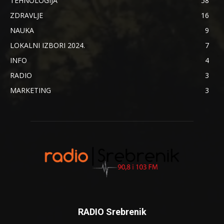
TEHNOLOGIJA
58
ZDRAVLJE
16
NAUKA
9
LOKALNI IZBORI 2024.
7
INFO
4
RADIO
3
MARKETING
3
RADIO Srebrenik