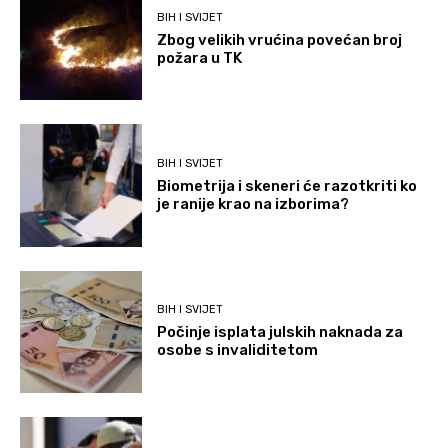
BIH I SVIJET
Zbog velikih vrućina povećan broj
požara u TK
BIH I SVIJET
Biometrija i skeneri će razotkriti ko
je ranije krao na izborima?
BIH I SVIJET
Počinje isplata julskih naknada za
osobe s invaliditetom