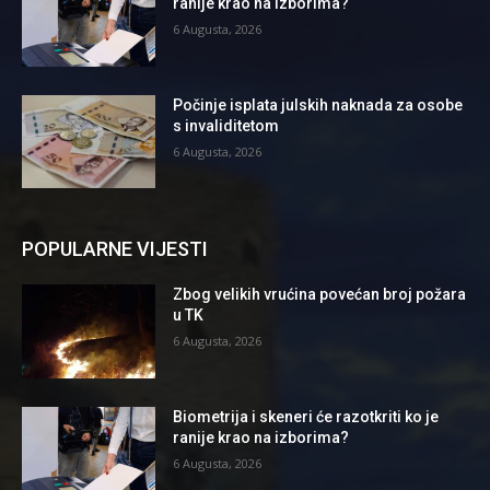
ranije krao na izborima?
6 Augusta, 2026
Počinje isplata julskih naknada za osobe
s invaliditetom
6 Augusta, 2026
POPULARNE VIJESTI
Zbog velikih vrućina povećan broj požara
u TK
6 Augusta, 2026
Biometrija i skeneri će razotkriti ko je
ranije krao na izborima?
6 Augusta, 2026