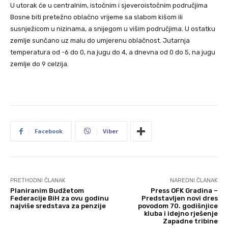
U utorak će u centralnim, istočnim i sjeveroistočnim područjima
Bosne biti pretežno oblačno vrijeme sa slabom kišom ili
susnježicom u nizinama, a snijegom u višim područjima. U ostatku
zemlje sunčano uz malu do umjerenu oblačnost. Jutarnja
temperatura od -6 do 0, na jugu do 4, a dnevna od 0 do 5, na jugu
zemlje do 9 celzija.
Facebook
Viber
PRETHODNI ČLANAK
NAREDNI ČLANAK
Planiranim Budžetom
Press OFK Gradina –
Federacije BiH za ovu godinu
Predstavljen novi dres
najviše sredstava za penzije
povodom 70. godišnjice
kluba i idejno rješenje
Zapadne tribine