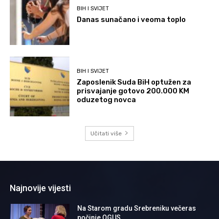
BIH I SVIJET
Danas sunačano i veoma toplo
BIH I SVIJET
Zaposlenik Suda BiH optužen za
prisvajanje gotovo 200.000 KM
oduzetog novca
Učitati više
Najnovije vijesti
Na Starom gradu Srebreniku večeras
počinje OGUS