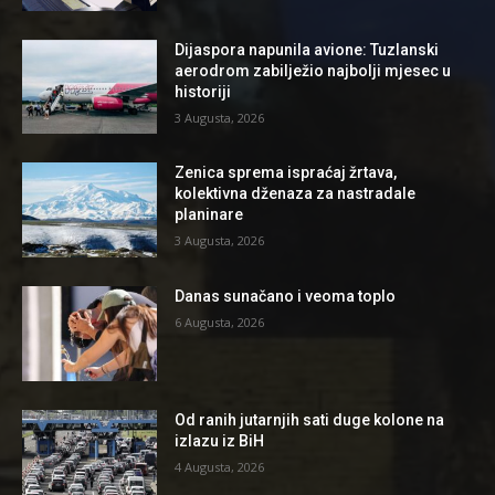
Dijaspora napunila avione: Tuzlanski
aerodrom zabilježio najbolji mjesec u
historiji
3 Augusta, 2026
Zenica sprema ispraćaj žrtava,
kolektivna dženaza za nastradale
planinare
3 Augusta, 2026
Danas sunačano i veoma toplo
6 Augusta, 2026
Od ranih jutarnjih sati duge kolone na
izlazu iz BiH
4 Augusta, 2026