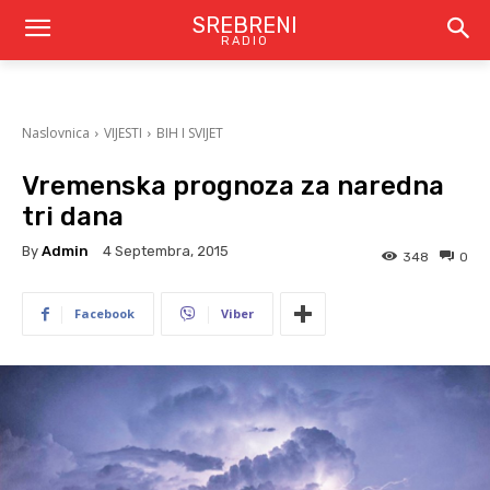
SREBRENI
RADIO
Naslovnica
VIJESTI
BIH I SVIJET
Vremenska prognoza za naredna
tri dana
By
Admin
4 Septembra, 2015
348
0
Facebook
Viber