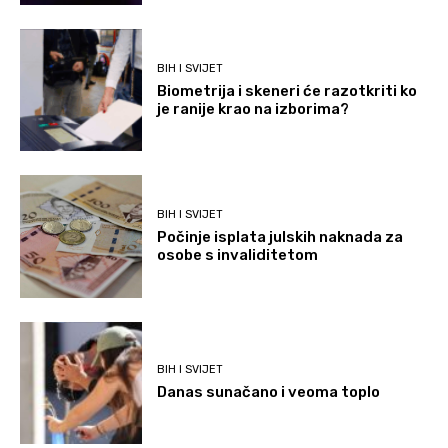
BIH I SVIJET
Biometrija i skeneri će razotkriti ko
je ranije krao na izborima?
BIH I SVIJET
Počinje isplata julskih naknada za
osobe s invaliditetom
BIH I SVIJET
Danas sunačano i veoma toplo