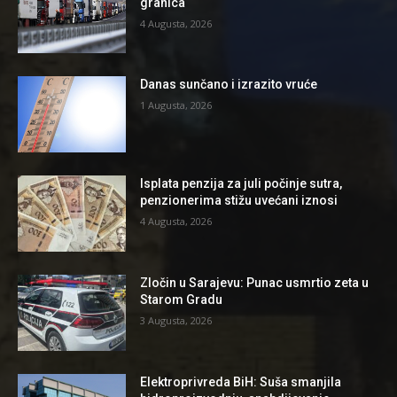
granica
4 Augusta, 2026
Danas sunčano i izrazito vruće
1 Augusta, 2026
Isplata penzija za juli počinje sutra,
penzionerima stižu uvećani iznosi
4 Augusta, 2026
Zločin u Sarajevu: Punac usmrtio zeta u
Starom Gradu
3 Augusta, 2026
Elektroprivreda BiH: Suša smanjila