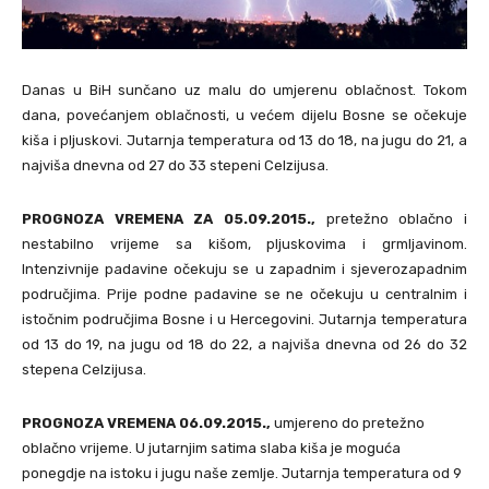
Danas u BiH sunčano uz malu do umjerenu oblačnost. Tokom
dana, povećanjem oblačnosti, u većem dijelu Bosne se očekuje
kiša i pljuskovi. Jutarnja temperatura od 13 do 18, na jugu do 21, a
najviša dnevna od 27 do 33 stepeni Celzijusa.
PROGNOZA VREMENA ZA 05.09.2015.,
pretežno oblačno i
nestabilno vrijeme sa kišom, pljuskovima i grmljavinom.
Intenzivnije padavine očekuju se u zapadnim i sjeverozapadnim
područjima. Prije podne padavine se ne očekuju u centralnim i
istočnim područjima Bosne i u Hercegovini. Jutarnja temperatura
od 13 do 19, na jugu od 18 do 22, a najviša dnevna od 26 do 32
stepena Celzijusa.
PROGNOZA VREMENA 06.09.2015.,
umjereno do pretežno
oblačno vrijeme. U jutarnjim satima slaba kiša je moguća
ponegdje na istoku i jugu naše zemlje. Jutarnja temperatura od 9