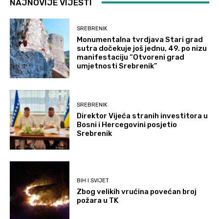
NAJNOVIJE VIJESTI
SREBRENIK
Monumentalna tvrdjava Stari grad
sutra dočekuje još jednu, 49. po nizu
manifestaciju “Otvoreni grad
umjetnosti Srebrenik”
SREBRENIK
Direktor Vijeća stranih investitora u
Bosni i Hercegovini posjetio
Srebrenik
BIH I SVIJET
Zbog velikih vrućina povećan broj
požara u TK