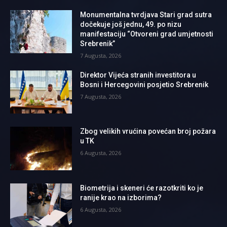
Monumentalna tvrdjava Stari grad sutra
dočekuje još jednu, 49. po nizu
manifestaciju “Otvoreni grad umjetnosti
Srebrenik”
7 Augusta, 2026
Direktor Vijeća stranih investitora u
Bosni i Hercegovini posjetio Srebrenik
7 Augusta, 2026
Zbog velikih vrućina povećan broj požara
u TK
6 Augusta, 2026
Biometrija i skeneri će razotkriti ko je
ranije krao na izborima?
6 Augusta, 2026