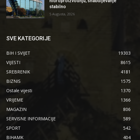
hidroproizvodnju, snabdijevanje
stabilno
5 Augusta, 2026
SVE KATEGORIJE
BIH I SVIJET
19303
VIJESTI
8615
SREBRENIK
4181
BIZNIS
1575
Ostale vijesti
1370
VRIJEME
1366
MAGAZIN
806
SERVISNE INFORMACIJE
589
SPORT
542
BIHAMK
404