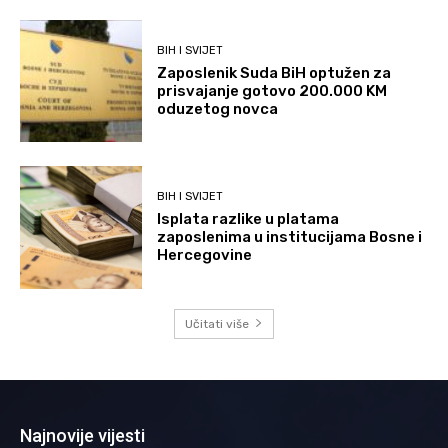
BIH I SVIJET
Zaposlenik Suda BiH optužen za
prisvajanje gotovo 200.000 KM
oduzetog novca
BIH I SVIJET
Isplata razlike u platama
zaposlenima u institucijama Bosne i
Hercegovine
Učitati više
Najnovije vijesti