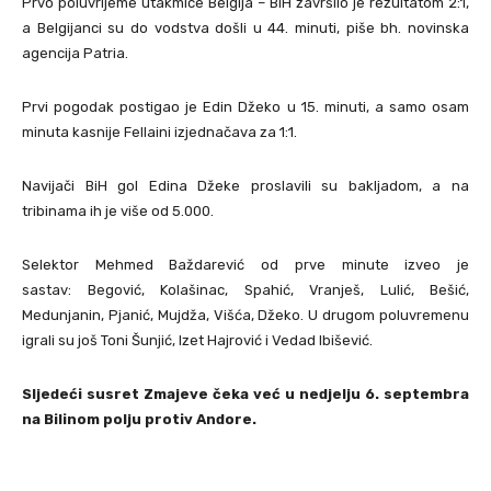
Prvo poluvrijeme utakmice Belgija – BiH završilo je rezultatom 2:1,
a Belgijanci su do vodstva došli u 44. minuti, piše bh. novinska
agencija Patria.
Prvi pogodak postigao je Edin Džeko u 15. minuti, a samo osam
minuta kasnije Fellaini izjednačava za 1:1.
Navijači BiH gol Edina Džeke proslavili su bakljadom, a na
tribinama ih je više od 5.000.
Selektor Mehmed Baždarević od prve minute izveo je
sastav: Begović, Kolašinac, Spahić, Vranješ, Lulić, Bešić,
Medunjanin, Pjanić, Mujdža, Višća, Džeko. U drugom poluvremenu
igrali su još Toni Šunjić, Izet Hajrović i Vedad Ibišević.
Sljedeći susret Zmajeve čeka već u nedjelju 6. septembra
na Bilinom polju protiv Andore.