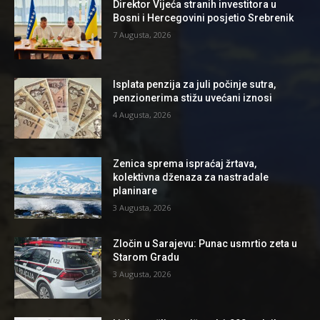
Direktor Vijeća stranih investitora u
Bosni i Hercegovini posjetio Srebrenik
7 Augusta, 2026
Isplata penzija za juli počinje sutra,
penzionerima stižu uvećani iznosi
4 Augusta, 2026
Zenica sprema ispraćaj žrtava,
kolektivna dženaza za nastradale
planinare
3 Augusta, 2026
Zločin u Sarajevu: Punac usmrtio zeta u
Starom Gradu
3 Augusta, 2026