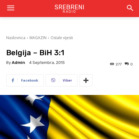
SREBRENI
RADIO
Naslovnica
MAGAZIN
Ostale vijesti
Belgija – BiH 3:1
By
Admin
4 Septembra, 2015
277
0
Facebook
Viber