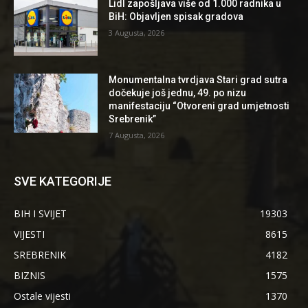
Lidl zapošljava više od 1.000 radnika u
BiH: Objavljen spisak gradova
3 Augusta, 2026
Monumentalna tvrdjava Stari grad sutra
dočekuje još jednu, 49. po nizu
manifestaciju “Otvoreni grad umjetnosti
Srebrenik”
7 Augusta, 2026
SVE KATEGORIJE
BIH I SVIJET
19303
VIJESTI
8615
SREBRENIK
4182
BIZNIS
1575
Ostale vijesti
1370