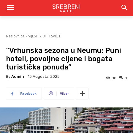
SREBRENI
RADIO
Naslovnica
VIJESTI
BIH I SVIJET
“Vrhunska sezona u Neumu: Puni
hoteli, povoljne cijene i bogata
turistička ponuda”
By
Admin
13 Augusta, 2025
80
0
Facebook
Viber