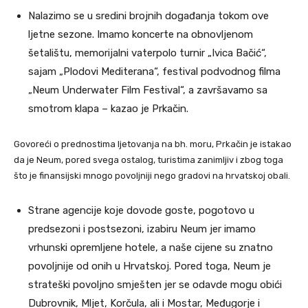
Nalazimo se u sredini brojnih događanja tokom ove
ljetne sezone. Imamo koncerte na obnovljenom
šetalištu, memorijalni vaterpolo turnir „Ivica Bačić“,
sajam „Plodovi Mediterana“, festival podvodnog filma
„Neum Underwater Film Festival“, a završavamo sa
smotrom klapa – kazao je Prkačin.
Govoreći o prednostima ljetovanja na bh. moru, Prkačin je istakao
da je Neum, pored svega ostalog, turistima zanimljiv i zbog toga
što je finansijski mnogo povoljniji nego gradovi na hrvatskoj obali.
Strane agencije koje dovode goste, pogotovo u
predsezoni i postsezoni, izabiru Neum jer imamo
vrhunski opremljene hotele, a naše cijene su znatno
povoljnije od onih u Hrvatskoj. Pored toga, Neum je
strateški povoljno smješten jer se odavde mogu obići
Dubrovnik, Mljet, Korčula, ali i Mostar, Međugorje i