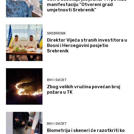
manifestaciju “Otvoreni grad
umjetnosti Srebrenik”
SREBRENIK
Direktor Vijeća stranih investitora u
Bosni i Hercegovini posjetio
Srebrenik
BIH I SVIJET
Zbog velikih vrućina povećan broj
požara u TK
BIH I SVIJET
Biometrija i skeneri će razotkriti ko