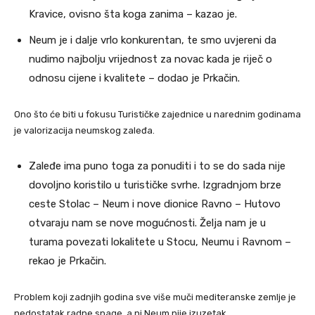
Kravice, ovisno šta koga zanima – kazao je.
Neum je i dalje vrlo konkurentan, te smo uvjereni da
nudimo najbolju vrijednost za novac kada je riječ o
odnosu cijene i kvalitete – dodao je Prkačin.
Ono što će biti u fokusu Turističke zajednice u narednim godinama
je valorizacija neumskog zaleđa.
Zaleđe ima puno toga za ponuditi i to se do sada nije
dovoljno koristilo u turističke svrhe. Izgradnjom brze
ceste Stolac – Neum i nove dionice Ravno – Hutovo
otvaraju nam se nove mogućnosti. Želja nam je u
turama povezati lokalitete u Stocu, Neumu i Ravnom –
rekao je Prkačin.
Problem koji zadnjih godina sve više muči mediteranske zemlje je
nedostatak radne snage, a ni Neum nije izuzetak.