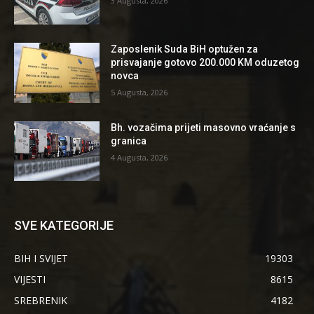
3 Augusta, 2026
Zaposlenik Suda BiH optužen za
prisvajanje gotovo 200.000 KM oduzetog
novca
5 Augusta, 2026
Bh. vozačima prijeti masovno vraćanje s
granica
4 Augusta, 2026
SVE KATEGORIJE
BIH I SVIJET
19303
VIJESTI
8615
SREBRENIK
4182