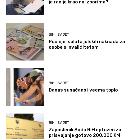
je ranije krao na izborima?
BIH I SVIJET
Počinje isplata julskih naknada za
osobe s invaliditetom
BIH I SVIJET
Danas sunačano i veoma toplo
BIH I SVIJET
Zaposlenik Suda BiH optužen za
prisvajanje gotovo 200.000 KM