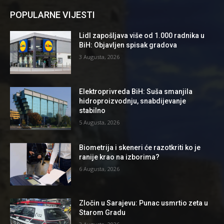
POPULARNE VIJESTI
Lidl zapošljava više od 1.000 radnika u
BiH: Objavljen spisak gradova
3 Augusta, 2026
Elektroprivreda BiH: Suša smanjila
hidroproizvodnju, snabdijevanje
stabilno
5 Augusta, 2026
Biometrija i skeneri će razotkriti ko je
ranije krao na izborima?
6 Augusta, 2026
Zločin u Sarajevu: Punac usmrtio zeta u
Starom Gradu