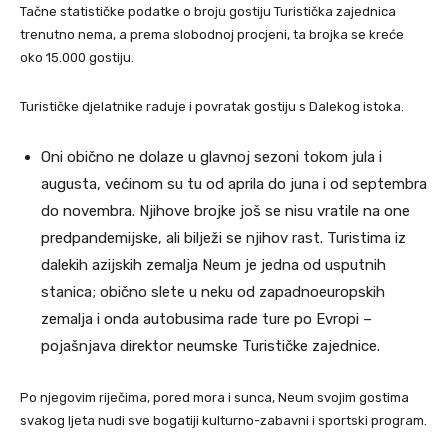
Tačne statističke podatke o broju gostiju Turistička zajednica
trenutno nema, a prema slobodnoj procjeni, ta brojka se kreće
oko 15.000 gostiju.
Turističke djelatnike raduje i povratak gostiju s Dalekog istoka.
Oni obično ne dolaze u glavnoj sezoni tokom jula i
augusta, većinom su tu od aprila do juna i od septembra
do novembra. Njihove brojke još se nisu vratile na one
predpandemijske, ali bilježi se njihov rast. Turistima iz
dalekih azijskih zemalja Neum je jedna od usputnih
stanica; obično slete u neku od zapadnoeuropskih
zemalja i onda autobusima rade ture po Evropi –
pojašnjava direktor neumske Turističke zajednice.
Po njegovim riječima, pored mora i sunca, Neum svojim gostima
svakog ljeta nudi sve bogatiji kulturno-zabavni i sportski program.