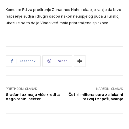
Komesar EU za proširenje Johannes Hahn rekao je ranije da brzo
hapšenje sudija i drugih osoba nakon neuspjelog puča u Turskoj
ukazuje na to da je Vlada već imala pripremljene spiskove.
Facebook
Viber
PRETHODNI ČLANAK
NAREDNI ČLANAK
Građani uzimaju više kredita
Četiri miliona eura za lokalni
nego realni sektor
razvoj i zapošljavanje