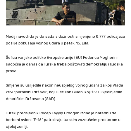
Medij navodi da je do sada s dužnosti smijenjeno 8.777 policajaca
poslije pokušaja vojnog udara u petak, 15. jula.
Šefica vanjske politike Evropske unije (EU) Federica Mogherini
saopćila je danas da Turska treba poštovati demokratiju i ljudska
prava.
Smjene su uslijedile nakon neuspjelog vojnog udara za koji Vlada
krivi “paralelnu državu”, koju Fetulah Gulen, koji živi u Sjedinjenim
Američkim Državama (SAD).
Turski predsjednik Recep Tayyip Erdogan izdao je naredbu da
borbeni avioni “F-16” patroliraju turskim vazdušnim prostorom u
cijeloj zemlji.