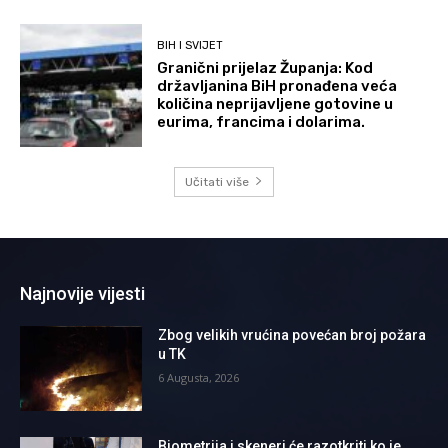
BIH I SVIJET
Granični prijelaz Županja: Kod
državljanina BiH pronađena veća
količina neprijavljene gotovine u
eurima, francima i dolarima.
Učitati više
Najnovije vijesti
Zbog velikih vrućina povećan broj požara
u TK
6 Augusta, 2026
Biometrija i skeneri će razotkriti ko je