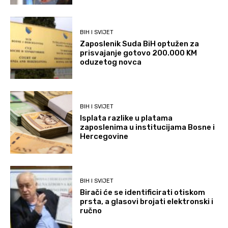
BIH I SVIJET
Zaposlenik Suda BiH optužen za
prisvajanje gotovo 200.000 KM
oduzetog novca
BIH I SVIJET
Isplata razlike u platama
zaposlenima u institucijama Bosne i
Hercegovine
BIH I SVIJET
Birači će se identificirati otiskom
prsta, a glasovi brojati elektronski i
ručno