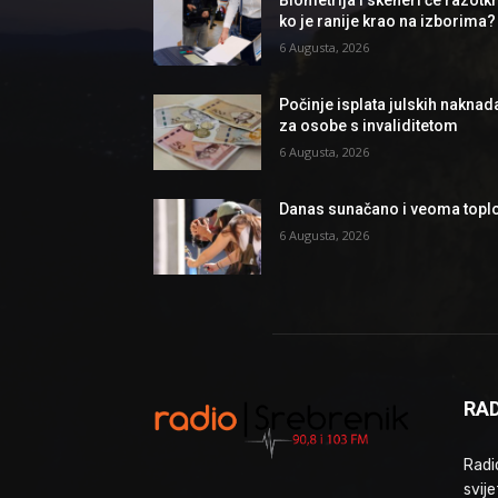
Biometrija i skeneri će razotkri
ko je ranije krao na izborima?
6 Augusta, 2026
Počinje isplata julskih naknad
za osobe s invaliditetom
6 Augusta, 2026
Danas sunačano i veoma topl
6 Augusta, 2026
RAD
Radio
svije