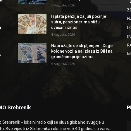
ti
T
5 Augusta, 2026
Z
Isplata penzija za juli počinje
N
sutra, penzionerima stižu
L
a
uvećani iznosi
4 Augusta, 2026
I
R
Naoružajte se strpljenjem: Duge
kolone vozila na izlazu iz BiH na
M
o
graničnim prijelazima
5 Augusta, 2026
IO Srebrenik
P
 Srebrenik - lokalni radio koji se sluša globalno svugdje u
tu. Sve vijesti iz Srebrenika i okoline već 40 godina sa vama.