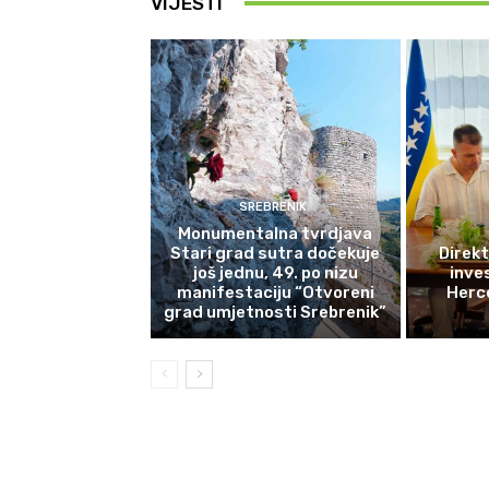
VIJESTI
SREBRENIK
Monumentalna tvrdjava
Stari grad sutra dočekuje
Direkt
još jednu, 49. po nizu
inves
manifestaciju “Otvoreni
Herce
grad umjetnosti Srebrenik”