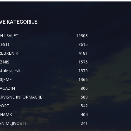
VE KATEGORIJE
H I SVIJET
19303
JESTI
8615
REBRENIK
4181
IZNIS
1575
tale vijesti
1370
RIJEME
1366
AGAZIN
806
ERVISNE INFORMACIJE
589
PORT
542
IHAMK
404
ANIMLJIVOSTI
241