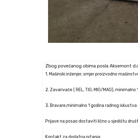
Zbog povećanog obima posla Aksemont d.o.o.
1. Mašinski inženjer, smjer proizvodno mašinstv
2. Zavarivače ( REL, TIG, MIG/MAG), minimalno 
3. Bravare,minimalno 1 godina radnog iskustva 
Prijave na posao dostaviti lično u sjedištu dru
Kontakt za dodatna pitanja: