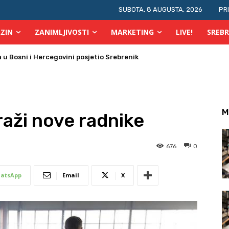
SUBOTA, 8 AUGUSTA, 2026
PR
ZIN
ZANIMLJIVOSTI
MARKETING
LIVE!
SREBR
 požara u TK
M
raži nove radnike
676
0
atsApp
Email
X