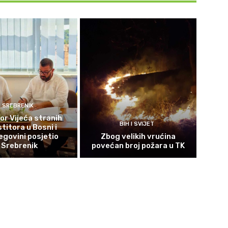
SREBRENIK
or Vijeća stranih
BIH I SVIJET
titora u Bosni i
govini posjetio
Zbog velikih vrućina
Srebrenik
povećan broj požara u TK