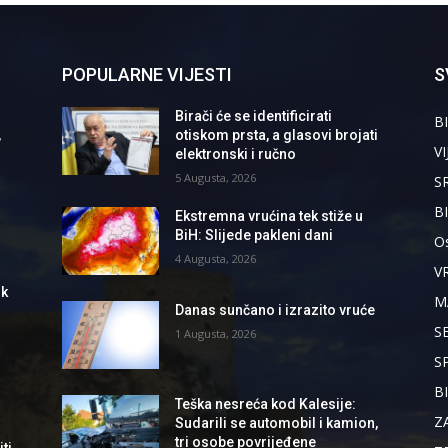
POPULARNE VIJESTI
S
Birači će se identificirati
BI
,
otiskom prsta, a glasovi brojati
VI
elektronski i ručno
5 Augusta, 2026
S
B
Ekstremna vrućina tek stiže u
BiH: Slijede pakleni dani
Os
4 Augusta, 2026
V
ik
M
Danas sunčano i izrazito vruće
S
1 Augusta, 2026
S
B
Teška nesreća kod Kalesije:
Z
Sudarili se automobil i kamion,
tri osobe povrijeđene