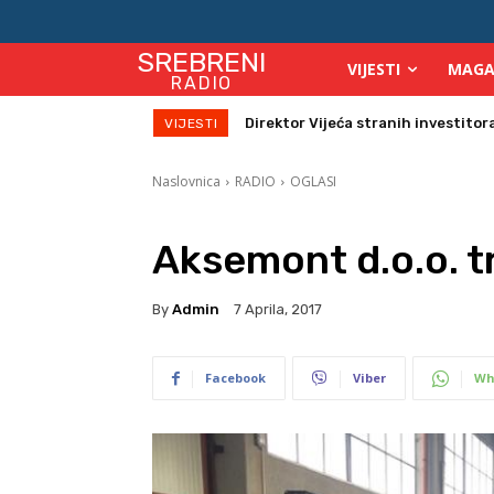
SREBRENI
VIJESTI
MAGA
RADIO
Zbog velikih vrućina povećan broj
VIJESTI
Naslovnica
RADIO
OGLASI
Aksemont d.o.o. t
By
Admin
7 Aprila, 2017
Facebook
Viber
Wh