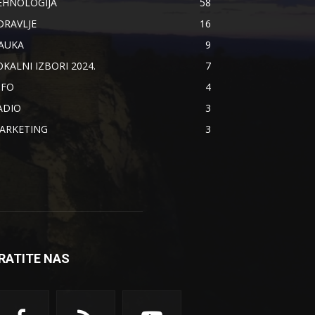
EHNOLOGIJA
58
DRAVLJE
16
AUKA
9
OKALNI IZBORI 2024.
7
NFO
4
ADIO
3
ARKETING
3
RATITE NAS