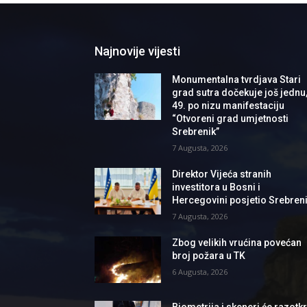
Najnovije vijesti
Monumentalna tvrdjava Stari
grad sutra dočekuje još jednu
49. po nizu manifestaciju
“Otvoreni grad umjetnosti
Srebrenik”
7 Augusta, 2026
Direktor Vijeća stranih
investitora u Bosni i
Hercegovini posjetio Srebren
7 Augusta, 2026
Zbog velikih vrućina povećan
broj požara u TK
6 Augusta, 2026