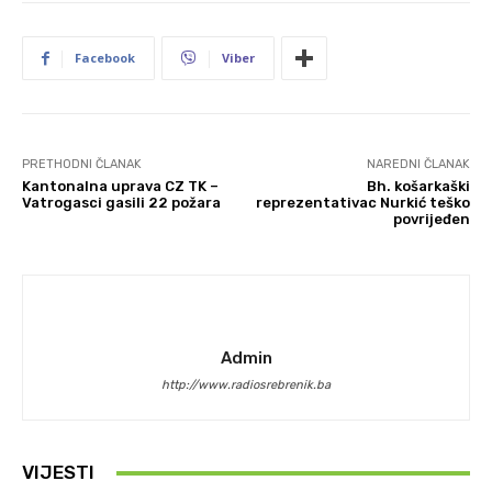
Facebook
Viber
PRETHODNI ČLANAK
NAREDNI ČLANAK
Kantonalna uprava CZ TK –
Bh. košarkaški
Vatrogasci gasili 22 požara
reprezentativac Nurkić teško
povrijeđen
Admin
http://www.radiosrebrenik.ba
VIJESTI