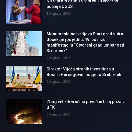
Na Starom gradu Srebreniku večeras
počinje OGUS
8 Augusta, 2026
Monumentalna tvrdjava Stari grad sutra
dočekuje još jednu, 49. po nizu
manifestaciju “Otvoreni grad umjetnosti
Srebrenik”
7 Augusta, 2026
Direktor Vijeća stranih investitora u
Bosni i Hercegovini posjetio Srebrenik
7 Augusta, 2026
Zbog velikih vrućina povećan broj požara
u TK
6 Augusta, 2026