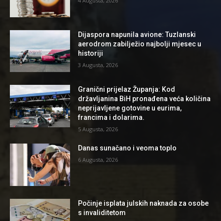
4 Augusta, 2026
Dijaspora napunila avione: Tuzlanski
aerodrom zabilježio najbolji mjesec u
historiji
3 Augusta, 2026
Granični prijelaz Županja: Kod
državljanina BiH pronađena veća količina
neprijavljene gotovine u eurima,
francima i dolarima.
5 Augusta, 2026
Danas sunačano i veoma toplo
6 Augusta, 2026
Počinje isplata julskih naknada za osobe
s invaliditetom