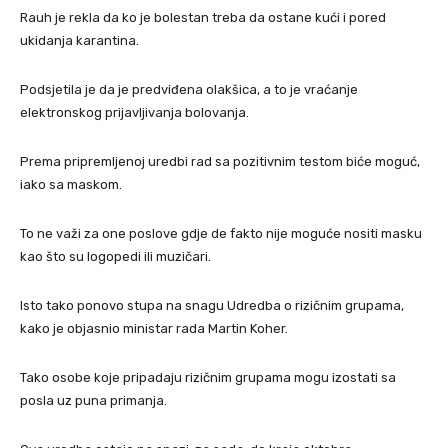
Rauh je rekla da ko je bolestan treba da ostane kući i pored
ukidanja karantina.
Podsjetila je da je predviđena olakšica, a to je vraćanje
elektronskog prijavljivanja bolovanja.
Prema pripremljenoj uredbi rad sa pozitivnim testom biće moguć,
iako sa maskom.
To ne važi za one poslove gdje de fakto nije moguće nositi masku
kao što su logopedi ili muzičari.
Isto tako ponovo stupa na snagu Udredba o rizičnim grupama,
kako je objasnio ministar rada Martin Koher.
Tako osobe koje pripadaju rizičnim grupama mogu izostati sa
posla uz puna primanja.