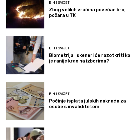
BIH I SVIJET
Zbog velikih vrućina povećan broj
požara u TK
BIH I SVIJET
Biometrija i skeneri će razotkriti ko
je ranije krao na izborima?
BIH I SVIJET
Počinje isplata julskih naknada za
osobe s invaliditetom