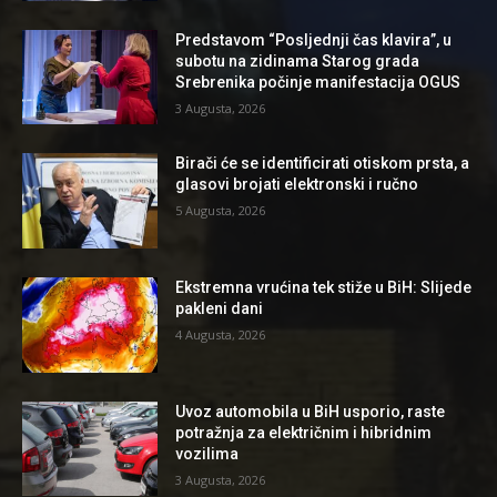
Predstavom “Posljednji čas klavira”, u
subotu na zidinama Starog grada
Srebrenika počinje manifestacija OGUS
3 Augusta, 2026
Birači će se identificirati otiskom prsta, a
glasovi brojati elektronski i ručno
5 Augusta, 2026
Ekstremna vrućina tek stiže u BiH: Slijede
pakleni dani
4 Augusta, 2026
Uvoz automobila u BiH usporio, raste
potražnja za električnim i hibridnim
vozilima
3 Augusta, 2026