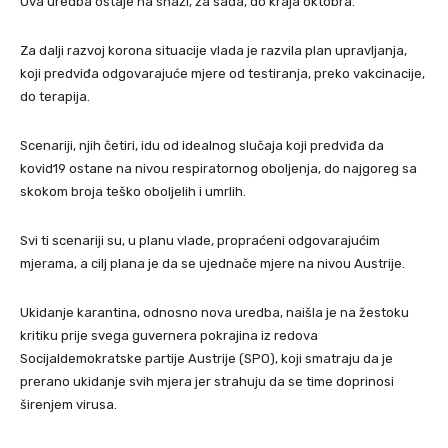
Ova uredba ostaje na snazi, za sada, do kraja oktobra.
Za dalji razvoj korona situacije vlada je razvila plan upravljanja,
koji predviđa odgovarajuće mjere od testiranja, preko vakcinacije,
do terapija.
Scenariji, njih četiri, idu od idealnog slučaja koji predviđa da
kovid19 ostane na nivou respiratornog oboljenja, do najgoreg sa
skokom broja teško oboljelih i umrlih.
Svi ti scenariji su, u planu vlade, propraćeni odgovarajućim
mjerama, a cilj plana je da se ujednače mjere na nivou Austrije.
Ukidanje karantina, odnosno nova uredba, naišla je na žestoku
kritiku prije svega guvernera pokrajina iz redova
Socijaldemokratske partije Austrije (SPO), koji smatraju da je
prerano ukidanje svih mjera jer strahuju da se time doprinosi
širenjem virusa.