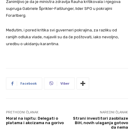
Zanimljivo je da je ministra zdravlja Rauha kritikovala i njegova
supruga Gabriele Šprikler-Falšlunger, lider SPO u pokrajini
Forarlberg.
Međutim, i pored kritika svi guverneri pokrajina, za razliku od
ranijih odluka vlade, najavili su da će poštovati, iako nevoljno,
uredbu o ukidanju karantina.
Facebook
Viber
PRETHODNI ČLANAK
NAREDNI ČLANAK
Moral na ispitu: Delegati o
Strani investitori zaobilaze
platama i akcizama na gorivo
BiH, novih ulaganja gotovo
da nema