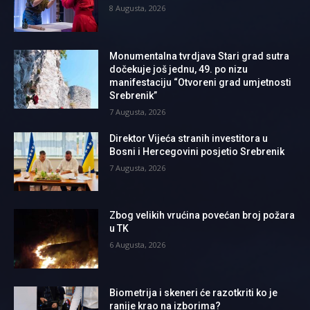
8 Augusta, 2026
Monumentalna tvrdjava Stari grad sutra
dočekuje još jednu, 49. po nizu
manifestaciju “Otvoreni grad umjetnosti
Srebrenik”
7 Augusta, 2026
Direktor Vijeća stranih investitora u
Bosni i Hercegovini posjetio Srebrenik
7 Augusta, 2026
Zbog velikih vrućina povećan broj požara
u TK
6 Augusta, 2026
Biometrija i skeneri će razotkriti ko je
ranije krao na izborima?