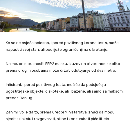
Ko se ne osjeća bolesno, i pored pozitivnog korona testa, može
napustiti svoj stan, ali podliježe ograničenjima u kretanju.
Naime, on mora nositi FFP2 masku, izuzev na otvorenom ukoliko
prema drugim osobama može držati odstojanje od dva metra.
Inficirani, i pored pozitivnog testa, moćiće da podsjećuju
ugostiteljske objekte, diskoteke, ali i bazene, ali samo sa maksom,
prenosi Tanjug.
Zanimljivo je da to, prema uredbi Ministarstva, znači da mogu
sjediti u lokalu i razgovarati, ali ne i konzumirati piće ili jelo.