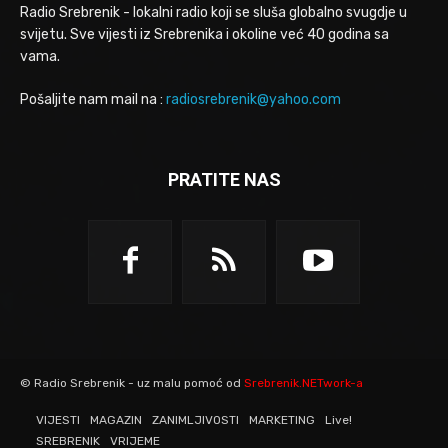
Radio Srebrenik - lokalni radio koji se sluša globalno svugdje u
svijetu. Sve vijesti iz Srebrenika i okoline već 40 godina sa
vama.
Pošaljite nam mail na :
radiosrebrenik@yahoo.com
PRATITE NAS
© Radio Srebrenik - uz malu pomoć od
Srebrenik.NETwork-a
VIJESTI
MAGAZIN
ZANIMLJIVOSTI
MARKETING
Live!
SREBRENIK
VRIJEME