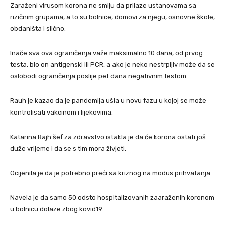
Zaraženi virusom korona ne smiju da prilaze ustanovama sa
rizičnim grupama, a to su bolnice, domovi za njegu, osnovne škole,
obdaništa i slično.
Inače sva ova ograničenja važe maksimalno 10 dana, od prvog
testa, bio on antigenski ili PCR, a ako je neko nestrpljiv može da se
oslobodi ograničenja poslije pet dana negativnim testom.
Rauh je kazao da je pandemija ušla u novu fazu u kojoj se može
kontrolisati vakcinom i lijekovima.
Katarina Rajh šef za zdravstvo istakla je da će korona ostati još
duže vrijeme i da se s tim mora živjeti.
Ocijenila je da je potrebno preći sa kriznog na modus prihvatanja.
Navela je da samo 50 odsto hospitalizovanih zaaraženih koronom
u bolnicu dolaze zbog kovid19.