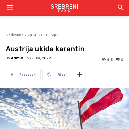
SREBRENI
RADIO
Naslovnica
VIJESTI
BIH I SVIJET
Austrija ukida karantin
By
Admin
27 Jula, 2022
613
0
Facebook
Viber