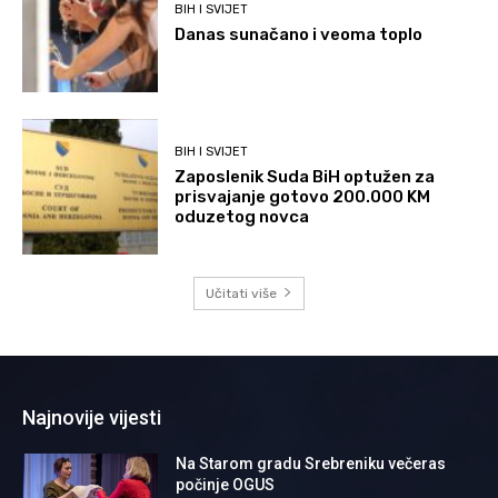
BIH I SVIJET
Danas sunačano i veoma toplo
BIH I SVIJET
Zaposlenik Suda BiH optužen za
prisvajanje gotovo 200.000 KM
oduzetog novca
Učitati više
Najnovije vijesti
Na Starom gradu Srebreniku večeras
počinje OGUS