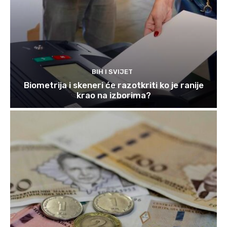
BIH I SVIJET
Biometrija i skeneri će razotkriti ko je ranije
krao na izborima?