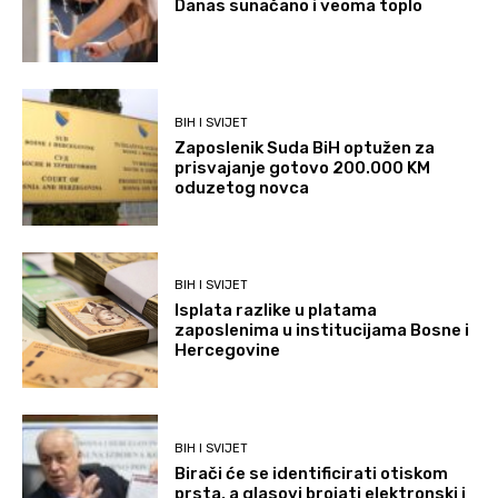
Danas sunačano i veoma toplo
BIH I SVIJET
Zaposlenik Suda BiH optužen za
prisvajanje gotovo 200.000 KM
oduzetog novca
BIH I SVIJET
Isplata razlike u platama
zaposlenima u institucijama Bosne i
Hercegovine
BIH I SVIJET
Birači će se identificirati otiskom
prsta, a glasovi brojati elektronski i