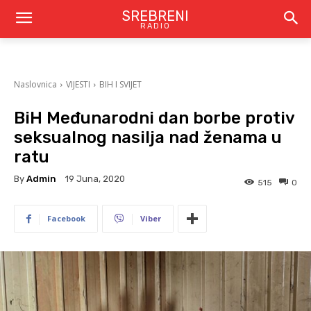
SREBRENI
RADIO
Naslovnica
VIJESTI
BIH I SVIJET
BiH Međunarodni dan borbe protiv
seksualnog nasilja nad ženama u
ratu
By
Admin
19 Juna, 2020
515
0
Facebook
Viber