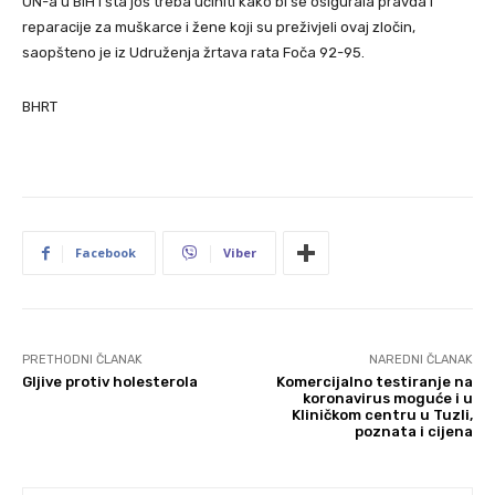
UN-a u BiH i šta još treba učiniti kako bi se osigurala pravda i
reparacije za muškarce i žene koji su preživjeli ovaj zločin,
saopšteno je iz Udruženja žrtava rata Foča 92-95.
BHRT
Facebook
Viber
PRETHODNI ČLANAK
NAREDNI ČLANAK
Gljive protiv holesterola
Komercijalno testiranje na
koronavirus moguće i u
Kliničkom centru u Tuzli,
poznata i cijena