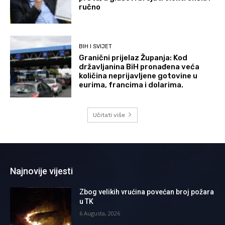
ručno
BIH I SVIJET
Granični prijelaz Županja: Kod
državljanina BiH pronađena veća
količina neprijavljene gotovine u
eurima, francima i dolarima.
Učitati više
Najnovije vijesti
Zbog velikih vrućina povećan broj požara
u TK
6 Augusta, 2026