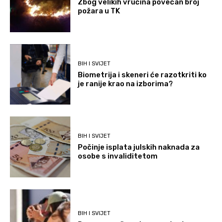
Zbog velikih vrućina povećan broj
požara u TK
BIH I SVIJET
Biometrija i skeneri će razotkriti ko
je ranije krao na izborima?
BIH I SVIJET
Počinje isplata julskih naknada za
osobe s invaliditetom
BIH I SVIJET