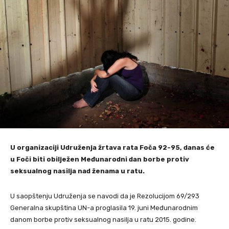
U organizaciji Udruženja žrtava rata Foča 92-95, danas će
u Foči biti obilježen Međunarodni dan borbe protiv
seksualnog nasilja nad ženama u ratu.
U saopštenju Udruženja se navodi da je Rezolucijom 69/293
Generalna skupština UN-a proglasila 19. juni Međunarodnim
danom borbe protiv seksualnog nasilja u ratu 2015. godine.