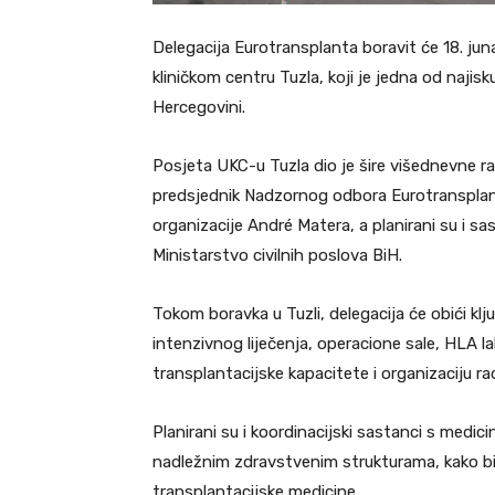
Delegacija Eurotransplanta boravit će 18. ju
kliničkom centru Tuzla, koji je jedna od najisk
Hercegovini.
Posjeta UKC-u Tuzla dio je šire višednevne r
predsjednik Nadzornog odbora Eurotransplanta
organizacije André Matera, a planirani su i sa
Ministarstvo civilnih poslova BiH.
Tokom boravka u Tuzli, delegacija će obići klju
intenzivnog liječenja, operacione sale, HLA lab
transplantacijske kapacitete i organizaciju ra
Planirani su i koordinacijski sastanci s medi
nadležnim zdravstvenim strukturama, kako bi 
transplantacijske medicine.