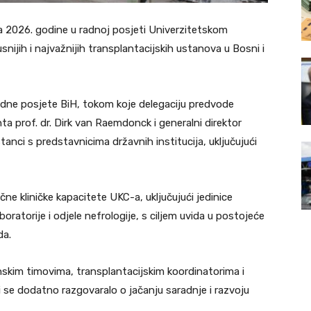
na 2026. godine u radnoj posjeti Univerzitetskom
usnijih i najvažnijih transplantacijskih ustanova u Bosni i
adne posjete BiH, tokom koje delegaciju predvode
 prof. dr. Dirk van Raemdonck i generalni direktor
stanci s predstavnicima državnih institucija, uključujući
čne kliničke kapacitete UKC-a, uključujući jedinice
oratorije i odjele nefrologije, s ciljem uvida u postojeće
da.
cinskim timovima, transplantacijskim koordinatorima i
se dodatno razgovaralo o jačanju saradnje i razvoju