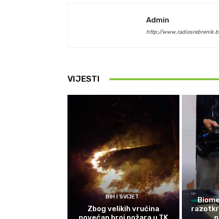
Admin
http://www.radiosrebrenik.b
VIJESTI
BIH I SVIJET
Biomet
Zbog velikih vrućina
razotkri
povećan broj požara u TK
n