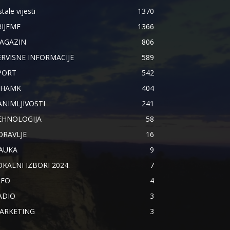
tale vijesti
1370
RIJEME
1366
AGAZIN
806
ERVISNE INFORMACIJE
589
PORT
542
IHAMK
404
ANIMLJIVOSTI
241
EHNOLOGIJA
58
DRAVLJE
16
AUKA
9
OKALNI IZBORI 2024.
7
NFO
4
ADIO
3
ARKETING
3