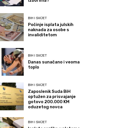
izborima?
BIH I SVIJET
Počinje isplata julskih
naknada za osobe s
invaliditetom
BIH I SVIJET
Danas sunačano i veoma
toplo
BIH I SVIJET
Zaposlenik Suda BiH
optužen za prisvajanje
gotovo 200.000 KM
oduzetog novca
BIH I SVIJET