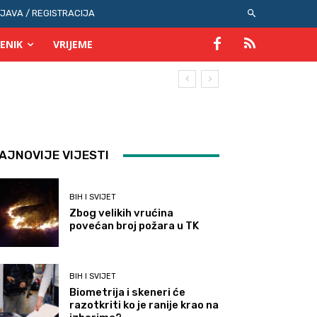
IJAVA / REGISTRACIJA
ENIK
VRIJEME
AJNOVIJE VIJESTI
BIH I SVIJET
Zbog velikih vrućina
povećan broj požara u TK
BIH I SVIJET
Biometrija i skeneri će
razotkriti ko je ranije krao na