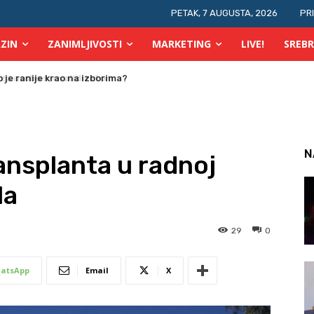
PETAK, 7 AUGUSTA, 2026
PR
ZIN
ZANIMLJIVOSTI
MARKETING
LIVE!
SREBR
 osobe s invaliditetom
N
ansplanta u radnoj
la
29
0
atsApp
Email
X