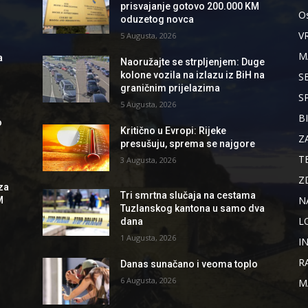
prisvajanje gotovo 200.000 KM
Os
oduzetog novca
V
5 Augusta, 2026
M
a
Naoružajte se strpljenjem: Duge
kolone vozila na izlazu iz BiH na
S
graničnim prijelazima
S
5 Augusta, 2026
B
o
Kritično u Evropi: Rijeke
Z
presušuju, sprema se najgore
T
3 Augusta, 2026
Z
za
Tri smrtna slučaja na cestama
N
M
Tuzlanskog kantona u samo dva
L
dana
1 Augusta, 2026
I
R
Danas sunačano i veoma toplo
6 Augusta, 2026
M