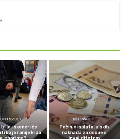
a
BIH I SVIJET
BIH I SVIJET
rija i skeneri će
Počinje isplata julskih
ti ko je ranije krao
naknada za osobe s
a izborima?
invaliditetom