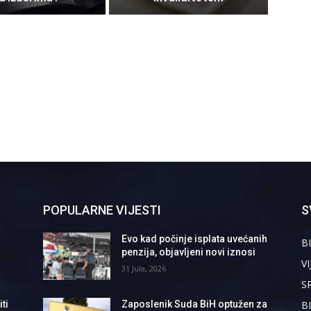
POPULARNE VIJESTI
S
Evo kad počinje isplata uvećanih
BI
penzija, objavljeni novi iznosi
VI
31 Jula, 2026
S
B
ti
Zaposlenik Suda BiH optužen za