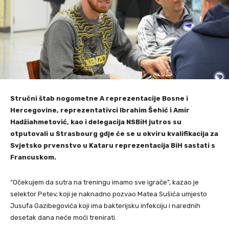
Stručni štab nogometne A reprezentacije Bosne i
Hercegovine, reprezentativci Ibrahim Šehić i Amir
Hadžiahmetović, kao i delegacija NSBiH jutros su
otputovali u Strasbourg gdje će se u okviru kvalifikacija za
Svjetsko prvenstvo u Kataru reprezentacija BiH sastati s
Francuskom.
“Očekujem da sutra na treningu imamo sve igrače”, kazao je
selektor Petev, koji je naknadno pozvao Matea Sušića umjesto
Jusufa Gazibegovića koji ima bakterijsku infekciju i narednih
desetak dana neće moći trenirati.