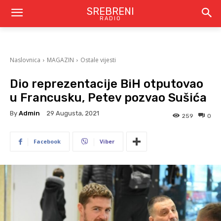
SREBRENI
RADIO
Naslovnica
MAGAZIN
Ostale vijesti
Dio reprezentacije BiH otputovao
u Francusku, Petev pozvao Sušića
By
Admin
29 Augusta, 2021
259
0
Facebook
Viber