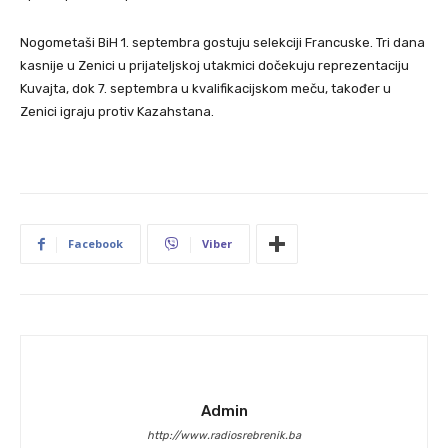
Nogometaši BiH 1. septembra gostuju selekciji Francuske. Tri dana
kasnije u Zenici u prijateljskoj utakmici dočekuju reprezentaciju
Kuvajta, dok 7. septembra u kvalifikacijskom meču, također u
Zenici igraju protiv Kazahstana.
Facebook
Viber
Admin
http://www.radiosrebrenik.ba