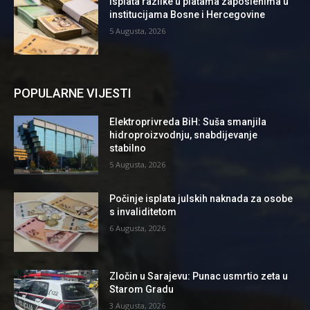
Isplata razlike u platama zaposlenima u
institucijama Bosne i Hercegovine
5 Augusta, 2026
POPULARNE VIJESTI
Elektroprivreda BiH: Suša smanjila
hidroproizvodnju, snabdijevanje
stabilno
5 Augusta, 2026
Počinje isplata julskih naknada za osobe
s invaliditetom
6 Augusta, 2026
Zločin u Sarajevu: Punac usmrtio zeta u
Starom Gradu
3 Augusta, 2026