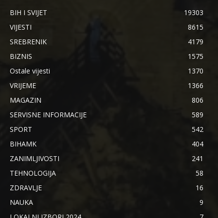
BIH I SVIJET
19303
VIJESTI
8615
SREBRENIK
4179
BIZNIS
1575
Ostale vijesti
1370
VRIJEME
1366
MAGAZIN
806
SERVISNE INFORMACIJE
589
SPORT
542
BIHAMK
404
ZANIMLJIVOSTI
241
TEHNOLOGIJA
58
ZDRAVLJE
16
NAUKA
9
LOKALNI IZBORI 2024.
7