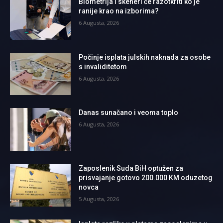
Biometrija i skeneri će razotkriti ko je
ranije krao na izborima?
6 Augusta, 2026
Počinje isplata julskih naknada za osobe
s invaliditetom
6 Augusta, 2026
Danas sunačano i veoma toplo
6 Augusta, 2026
Zaposlenik Suda BiH optužen za
prisvajanje gotovo 200.000 KM oduzetog
novca
5 Augusta, 2026