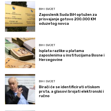
BIH I SVIJET
Zaposlenik Suda BiH optužen za
prisvajanje gotovo 200.000 KM
oduzetog novca
BIH I SVIJET
Isplata razlike u platama
zaposlenima u institucijama Bosne i
Hercegovine
BIH I SVIJET
Birači će se identificirati otiskom
prsta, a glasovi brojati elektronski i
ručno