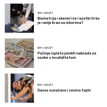
BIH I SVIJET
Biometrija i skeneri će razotkriti ko
je ranije krao na izborima?
BIH I SVIJET
Počinje isplata julskih naknada za
osobe s invaliditetom
BIH I SVIJET
Danas sunačano i veoma toplo