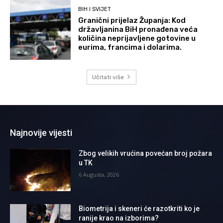
BIH I SVIJET
Granični prijelaz Županja: Kod
državljanina BiH pronađena veća
količina neprijavljene gotovine u
eurima, francima i dolarima.
Učitati više
Najnovije vijesti
Zbog velikih vrućina povećan broj požara
u TK
6 Augusta, 2026
Biometrija i skeneri će razotkriti ko je
ranije krao na izborima?