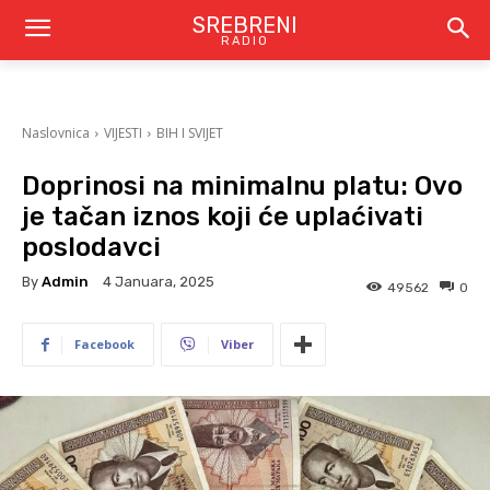
SREBRENI
RADIO
Naslovnica
VIJESTI
BIH I SVIJET
Doprinosi na minimalnu platu: Ovo
je tačan iznos koji će uplaćivati
poslodavci
By
Admin
4 Januara, 2025
49562
0
Facebook
Viber