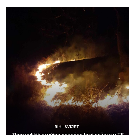
BIH I SVIJET
Zbog velikih vrućina povećan broj požara u TK