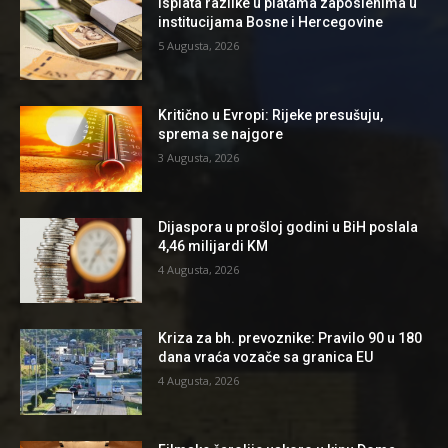
Isplata razlike u platama zaposlenima u
institucijama Bosne i Hercegovine
5 Augusta, 2026
Kritično u Evropi: Rijeke presušuju,
sprema se najgore
3 Augusta, 2026
Dijaspora u prošloj godini u BiH poslala
4,46 milijardi KM
4 Augusta, 2026
Kriza za bh. prevoznike: Pravilo 90 u 180
dana vraća vozače sa granica EU
4 Augusta, 2026