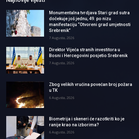
Monumentalna tvrdjava Stari grad sutra
dočekuje još jednu, 49. po nizu
manifestaciju “Otvoreni grad umjetnosti
Srebrenik”
7 Augusta, 2026
Direktor Vijeća stranih investitora u
Bosni i Hercegovini posjetio Srebrenik
7 Augusta, 2026
Zbog velikih vrućina povećan broj požara
u TK
6 Augusta, 2026
Biometrija i skeneri će razotkriti ko je
ranije krao na izborima?
6 Augusta, 2026