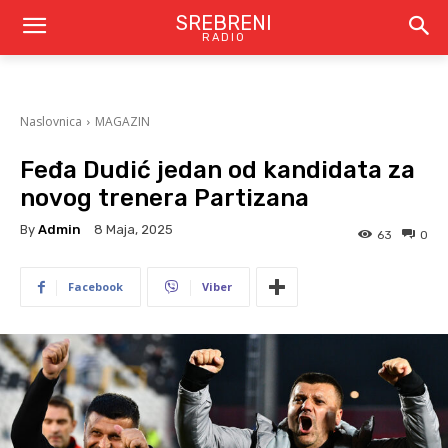
SREBRENI
RADIO
Naslovnica
MAGAZIN
Feđa Dudić jedan od kandidata za
novog trenera Partizana
By
Admin
8 Maja, 2025
63
0
Facebook
Viber