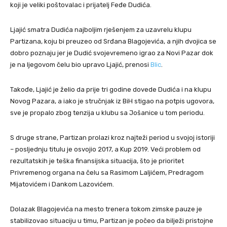
koji je veliki poštovalac i prijatelj Feđe Dudića.
Ljajić smatra Dudića najboljim rješenjem za uzavrelu klupu
Partizana, koju bi preuzeo od Srđana Blagojevića, a njih dvojica se
dobro poznaju jer je Dudić svojevremeno igrao za Novi Pazar dok
je na ljegovom čelu bio upravo Ljajić, prenosi
Blic
.
Takođe, Ljajić je želio da prije tri godine dovede Dudića i na klupu
Novog Pazara, a iako je stručnjak iz BiH stigao na potpis ugovora,
sve je propalo zbog tenzija u klubu sa Jošanice u tom periodu.
S druge strane, Partizan prolazi kroz najteži period u svojoj istoriji
– posljednju titulu je osvojio 2017, a Kup 2019. Veći problem od
rezultatskih je teška finansijska situacija, što je prioritet
Privremenog organa na čelu sa Rasimom Laljićem, Predragom
Mijatovićem i Dankom Lazovićem.
Dolazak Blagojevića na mesto trenera tokom zimske pauze je
stabilizovao situaciju u timu, Partizan je počeo da bilježi pristojne