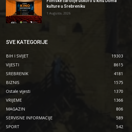
Filmske čarolije uskoro u kinu Doma
kulture u Srebreniku
1 Augusta, 2026
SVE KATEGORIJE
BIH I SVIJET
19303
VIJESTI
8615
SREBRENIK
4181
BIZNIS
1575
Ostale vijesti
1370
VRIJEME
1366
MAGAZIN
806
SERVISNE INFORMACIJE
589
SPORT
542