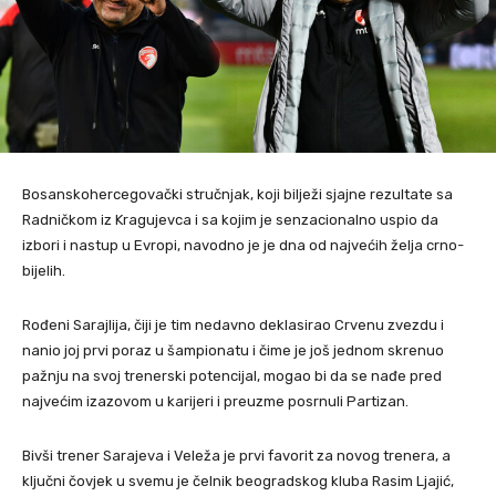
Bosanskohercegovački stručnjak, koji bilježi sjajne rezultate sa
Radničkom iz Kragujevca i sa kojim je senzacionalno uspio da
izbori i nastup u Evropi, navodno je je dna od najvećih želja crno-
bijelih.
Rođeni Sarajlija, čiji je tim nedavno deklasirao Crvenu zvezdu i
nanio joj prvi poraz u šampionatu i čime je još jednom skrenuo
pažnju na svoj trenerski potencijal, mogao bi da se nađe pred
najvećim izazovom u karijeri i preuzme posrnuli Partizan.
Bivši trener Sarajeva i Veleža je prvi favorit za novog trenera, a
ključni čovjek u svemu je čelnik beogradskog kluba Rasim Ljajić,