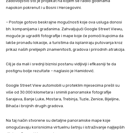
zadovoljstvo što je projekat na kojem se radilo godinama
napokon pokrenut i u Bosni i Hercegovini.
– Postoje gotovo beskrajne mogućnosti koje ova usluga donosi
bh. kompanijama i građanima. Zahvaljujući Google Street Viewu,
moguće je ugraditi fotografije i mape koje će pomoći kupcima da
lakše pronađu lokacije, a turistima da isplaniraju putovanja kroz
prikaz naših prelijepih znamenitosti, gradova i prirodnih atrakcija.
Cilj je da mali i srednji biznisi postanu vidljiviji i efikasniji te da
postignu bolje rezultate – naglasio je Hamidović.
Google Street View automobili u proteklim mjesecima prešli su
više od 30.000 kilometara i snimili panoramske fotografije
Sarajeva, Banje Luke, Mostara, Trebinja, Tuzle, Zenice, Bijeljine,
Bihaća i brojnih drugih gradova.
Na taj način stvorene su detaljne panoramske mape koje
omogućavaju korisnicima virtuelnu šetnju i istraživanje najljepših