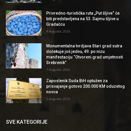
Privredno-turistička ruta „Put šljive“ će
biti predstavljena na 53. Sajmu šljive u
Gradačcu
4 Augusta, 2026
Monumentalna tvrdjava Stari grad sutra
dočekuje još jednu, 49. po nizu
manifestaciju “Otvoreni grad umjetnosti
Srebrenik”
7 Augusta, 2026
Zaposlenik Suda BiH optužen za
prisvajanje gotovo 200.000 KM oduzetog
novca
5 Augusta, 2026
SVE KATEGORIJE