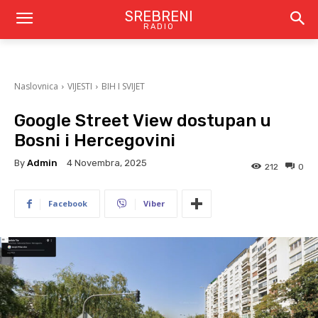
SREBRENI
RADIO
Naslovnica
VIJESTI
BIH I SVIJET
Google Street View dostupan u
Bosni i Hercegovini
By
Admin
4 Novembra, 2025
212
0
Facebook
Viber