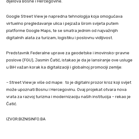
dijelova Bosne i Hercegovine.
Google Street View je napredna tehnologija koja omogućava
virtuelno pregledavanje ulica i pejzaža širom svijeta putem
platforme Google Maps, te se smatra jednim od najvažnijih
digitalnih alata za turizam, logistiku i poslovnu vidljivost.
Predstavnik Federalne uprave za geodetske i imovinsko-pravne
poslove (FGU), Jasmin Ćatić, istakao je da je lansiranje ove usluge
u BiH važan korak ka digitalizaciji i globalnoj promociji zemlje:
– Street View je više od mape: to je digitalni prozor kroz koji svijet
može upoznati Bosnu i Hercegovinu. Ovaj projekat otvara nova
vrata za razvoj turizma i modernizaciju naših institucija – rekao je
Ćatić.
IZVOR:BIZNISINFO.BA