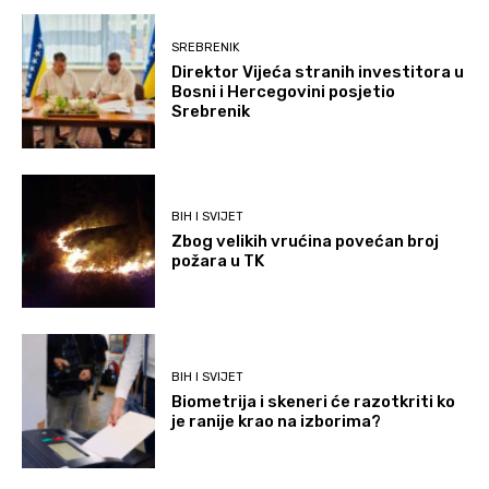
SREBRENIK
Direktor Vijeća stranih investitora u
Bosni i Hercegovini posjetio
Srebrenik
BIH I SVIJET
Zbog velikih vrućina povećan broj
požara u TK
BIH I SVIJET
Biometrija i skeneri će razotkriti ko
je ranije krao na izborima?