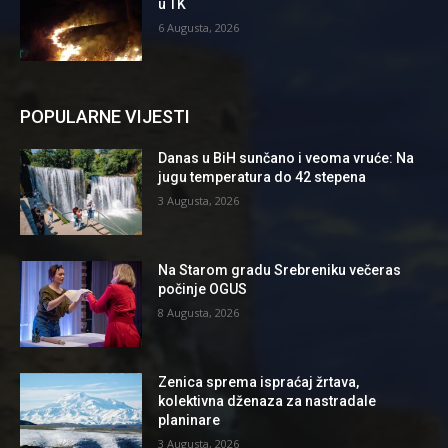
u TK
6 Augusta, 2026
POPULARNE VIJESTI
Danas u BiH sunčano i veoma vruće: Na
jugu temperatura do 42 stepena
3 Augusta, 2026
Na Starom gradu Srebreniku večeras
počinje OGUS
8 Augusta, 2026
Zenica sprema ispraćaj žrtava,
kolektivna dženaza za nastradale
planinare
3 Augusta, 2026