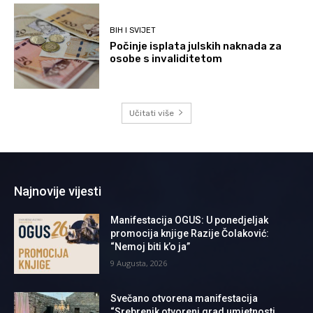
BIH I SVIJET
Počinje isplata julskih naknada za
osobe s invaliditetom
Učitati više
Najnovije vijesti
Manifestacija OGUS: U ponedjeljak
promocija knjige Razije Čolaković:
“Nemoj biti k’o ja”
9 Augusta, 2026
Svečano otvorena manifestacija
“Srebrenik otvoreni grad umjetnosti