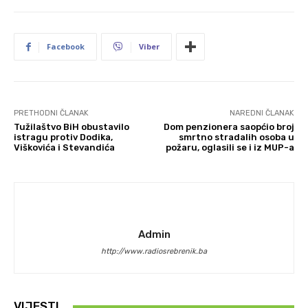
Facebook
Viber
PRETHODNI ČLANAK
NAREDNI ČLANAK
Tužilaštvo BiH obustavilo
Dom penzionera saopćio broj
istragu protiv Dodika,
smrtno stradalih osoba u
Viškovića i Stevandića
požaru, oglasili se i iz MUP-a
Admin
http://www.radiosrebrenik.ba
VIJESTI