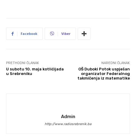
Facebook
Viber
PRETHODNI ČLANAK
NAREDNI ČLANAK
U subotu 10. maja kotlićijada
OŠ Duboki Potok uspješan
u Srebreniku
organizator Federalnog
takmičenja iz matematike
Admin
http://www.radiosrebrenik.ba