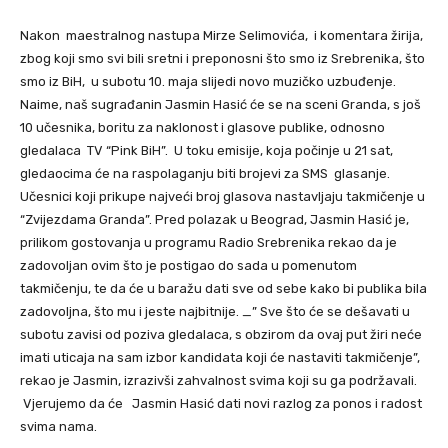
Nakon maestralnog nastupa Mirze Selimovića, i komentara žirija,
zbog koji smo svi bili sretni i preponosni što smo iz Srebrenika, što
smo iz BiH, u subotu 10. maja slijedi novo muzičko uzbuđenje.
Naime, naš sugrađanin Jasmin Hasić će se na sceni Granda, s još
10 učesnika, boritu za naklonost i glasove publike, odnosno
gledalaca TV “Pink BiH”. U toku emisije, koja počinje u 21 sat,
gledaocima će na raspolaganju biti brojevi za SMS glasanje.
Učesnici koji prikupe najveći broj glasova nastavljaju takmičenje u
“Zvijezdama Granda”. Pred polazak u Beograd, Jasmin Hasić je,
prilikom gostovanja u programu Radio Srebrenika rekao da je
zadovoljan ovim što je postigao do sada u pomenutom
takmičenju, te da će u baražu dati sve od sebe kako bi publika bila
zadovoljna, što mu i jeste najbitnije. _” Sve što će se dešavati u
subotu zavisi od poziva gledalaca, s obzirom da ovaj put žiri neće
imati uticaja na sam izbor kandidata koji će nastaviti takmičenje”,
rekao je Jasmin, izrazivši zahvalnost svima koji su ga podržavali.
Vjerujemo da će Jasmin Hasić dati novi razlog za ponos i radost
svima nama.