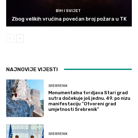
BIH I SVIJET
Zbog velikih vrućina povećan broj požara u TK
NAJNOVIJE VIJESTI
SREBRENIK
Monumentalna tvrdjava Stari grad
sutra dočekuje još jednu, 49. po nizu
manifestaciju “Otvoreni grad
umjetnosti Srebrenik”
SREBRENIK