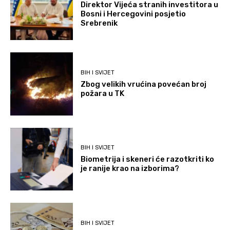
Direktor Vijeća stranih investitora u
Bosni i Hercegovini posjetio
Srebrenik
BIH I SVIJET
Zbog velikih vrućina povećan broj
požara u TK
BIH I SVIJET
Biometrija i skeneri će razotkriti ko
je ranije krao na izborima?
BIH I SVIJET