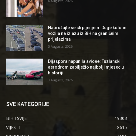
6 Augusta, 2026
Naoružajte se strpljenjem: Duge kolone
vozila na izlazu iz BiH na graničnim
prijelazima
5 Augusta, 2026
Dijaspora napunila avione: Tuzlanski
aerodrom zabilježio najbolji mjesec u
historiji
3 Augusta, 2026
SVE KATEGORIJE
BIH I SVIJET
19303
VIJESTI
8615