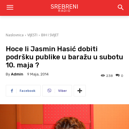
SREBRENI
RADIO
Naslovnica
VIJESTI
BIH I SVIJET
Hoce li Jasmin Hasić dobiti
podršku publike u baražu u subotu
10. maja ?
By
Admin
9 Maja, 2014
238
0
Facebook
Viber