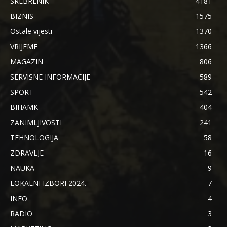
SREBRENIK
4181
BIZNIS
1575
Ostale vijesti
1370
VRIJEME
1366
MAGAZIN
806
SERVISNE INFORMACIJE
589
SPORT
542
BIHAMK
404
ZANIMLJIVOSTI
241
TEHNOLOGIJA
58
ZDRAVLJE
16
NAUKA
9
LOKALNI IZBORI 2024.
7
INFO
4
RADIO
3