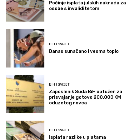
Počinje isplata julskih naknada za
osobe s invaliditetom
BIH I SVIJET
Danas sunačano i veoma toplo
BIH I SVIJET
Zaposlenik Suda BiH optužen za
prisvajanje gotovo 200.000 KM
oduzetog novca
BIH I SVIJET
Isplata razlike u platama