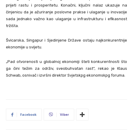
prijeti rastu i prosperitetu. Konačni, ključni nalaz ukazuje na
činjenicu da je ažuriranje poslovne prakse i ulaganje u inovacije
sada jednako važno kao ulaganje u infrastrukturu i efikasnost
tržišta.
Švicarska, Singapur i Sjedinjene Države ostaju najkonkurentnije
ekonomije u svijetu.
„Pad otvorenosti u globalnoj ekonomiji šteti konkurentnosti što
ga čini težim za održiv, sveobuhvatan rast“, rekao je Klaus
Schwab, osnivač i izvršni direktor Svjetskpg ekonomskpg foruma.
Facebook
Viber