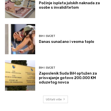
Počinje isplata julskih naknada za
osobe s invaliditetom
BIH I SVIJET
Danas sunačano i veoma toplo
BIH I SVIJET
Zaposlenik Suda BiH optužen za
prisvajanje gotovo 200.000 KM
oduzetog novca
Učitati više