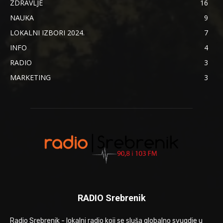
ZDRAVLJE
16
NAUKA
9
LOKALNI IZBORI 2024.
7
INFO
4
RADIO
3
MARKETING
3
RADIO Srebrenik
Radio Srebrenik - lokalni radio koji se sluša globalno svugdje u