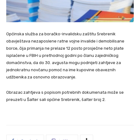
Općinska služba za boračko-invalidsku zaštitu Srebrenik
obavještava nezaposlene ratne vojne invalide i demobilisane
borce, čija primanja ne prelaze 12 posto prosječne neto plate
isplaćene u FBIH u prethodnoj godini po članu zajedničkog
domaćinstva, da do 30. avgusta mogu podnijeti zahtjeve za
jednokratnu novčanu pomoć na ime kupovine obaveznih
udžbenika za osnovno obrazovanje.
Obrazac zahtjeva s popisom potrebnih dokumenata može se
preuzeti u Šalter sali općine Srebrenik, šalter broj 2.