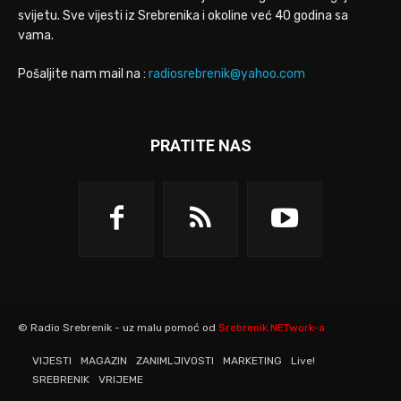
svijetu. Sve vijesti iz Srebrenika i okoline već 40 godina sa
vama.
Pošaljite nam mail na :
radiosrebrenik@yahoo.com
PRATITE NAS
© Radio Srebrenik - uz malu pomoć od
Srebrenik.NETwork-a
VIJESTI
MAGAZIN
ZANIMLJIVOSTI
MARKETING
Live!
SREBRENIK
VRIJEME