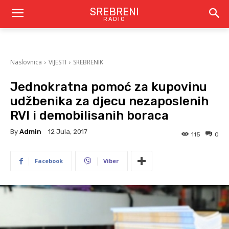
SREBRENI
RADIO
Naslovnica
VIJESTI
SREBRENIK
Jednokratna pomoć za kupovinu
udžbenika za djecu nezaposlenih
RVI i demobilisanih boraca
By
Admin
12 Jula, 2017
115
0
Facebook
Viber