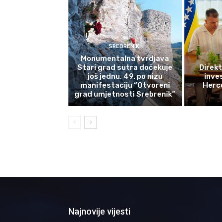
SREBRENIK
Monumentalna tvrdjava
Stari grad sutra dočekuje
Direkt
još jednu, 49. po nizu
inves
manifestaciju “Otvoreni
Herce
grad umjetnosti Srebrenik”
Najnovije vijesti