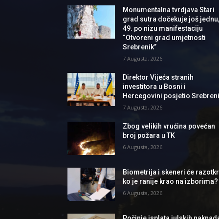
Monumentalna tvrdjava Stari
grad sutra dočekuje još jednu
49. po nizu manifestaciju
“Otvoreni grad umjetnosti
Srebrenik”
7 Augusta, 2026
Direktor Vijeća stranih
investitora u Bosni i
Hercegovini posjetio Srebren
7 Augusta, 2026
Zbog velikih vrućina povećan
broj požara u TK
6 Augusta, 2026
Biometrija i skeneri će razotkri
ko je ranije krao na izborima?
6 Augusta, 2026
Počinje isplata julskih naknad