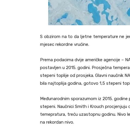
S obzirom na to da ljetne temperature ne jen
mjesec rekordne vrućine.
Prema podacima dvije američke agencije – NA
postavljen u 2015. godini. Prosječna temperatu
stepeni toplije od prosjeka. Glavni naučnik N
bila najtoplija godina, gotovo 1,5 stepeni top
Međunarodnim sporazumom iz 2015. godine post
stepeni. Naučnici Smith i Krouch procjenjuju d
temepratura, treću uzastopnu godinu. Nivo 
na rekordan nivo.