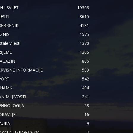
H I SVIJET
19303
JESTI
8615
REBRENIK
4181
IZNIS
1575
tale vijesti
1370
RIJEME
1366
AGAZIN
806
ERVISNE INFORMACIJE
589
PORT
542
IHAMK
404
ANIMLJIVOSTI
241
EHNOLOGIJA
58
DRAVLJE
16
AUKA
9
OKALNI IZBORI 2024.
7