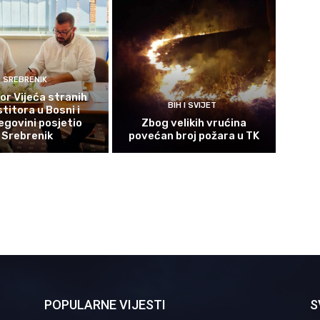
SREBRENIK
or Vijeća stranih
BIH I SVIJET
titora u Bosni i
govini posjetio
Zbog velikih vrućina
Srebrenik
povećan broj požara u TK
POPULARNE VIJESTI
S