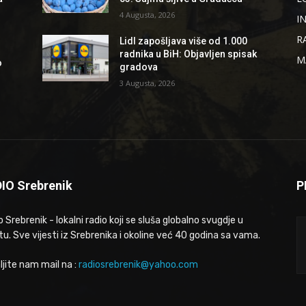
4 Augusta, 2026
I
R
Lidl zapošljava više od 1.000
radnika u BiH: Objavljen spisak
M
o
gradova
3 Augusta, 2026
IO Srebrenik
P
 Srebrenik - lokalni radio koji se sluša globalno svugdje u
tu. Sve vijesti iz Srebrenika i okoline već 40 godina sa vama.
ljite nam mail na :
radiosrebrenik@yahoo.com