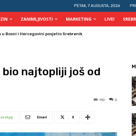
PETAK, 7 AUGUSTA, 2026
PR
ZIN
ZANIMLJIVOSTI
MARKETING
LIVE!
SREBR
 požara u TK
M
bio najtopliji još od
110
0
atsApp
Email
X