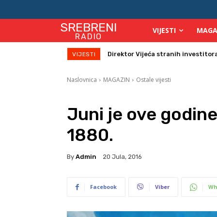
SREBRENI
VIJESTI
MAGA
RADIO
Zbog velikih vrućina povećan broj
VIJESTI
Naslovnica
MAGAZIN
Ostale vijesti
Juni je ove godine 
1880.
By
Admin
20 Jula, 2016
Facebook
Viber
Wh