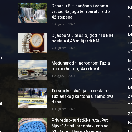
Danas u BiH sunčano i veoma
BI
,
vruće: Na jugu temperatura do
VI
42 stepena
3 Augusta, 2026
S
B
Dijaspora u prošloj godini u BiH
poslala 4,46 milijardi KM
Os
4 Augusta, 2026
V
ik
M
Međunarodni aerodrom Tuzla
oborio historijski rekord
S
1 Augusta, 2026
S
B
Tri smrtna slučaja na cestama
Z
Tuzlanskog kantona u samo dva
dana
ti
T
1 Augusta, 2026
Z
Privredno-turistička ruta „Put
N
šljive“ će biti predstavljena na
L
a
53. Sajmu šljive u Gradačcu