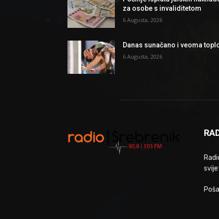
za osobe s invaliditetom
6 Augusta, 2026
Danas sunačano i veoma topl
6 Augusta, 2026
RAD
Radio
svije
Poša