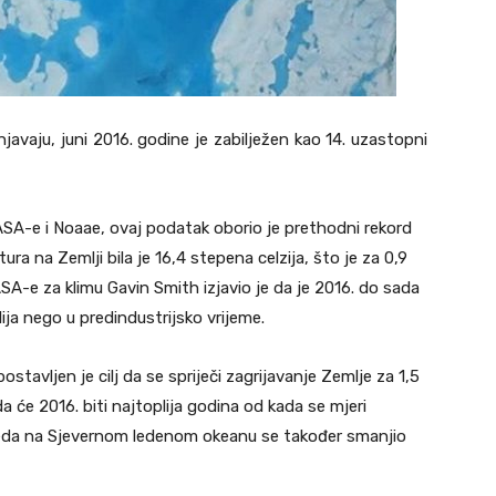
javaju, juni 2016. godine je zabilježen kao 14. uzastopni
SA-e i Noaae, ovaj podatak oborio je prethodni rekord
ra na Zemlji bila je 16,4 stepena celzija, što je za 0,9
ASA-e za klimu Gavin Smith izjavio je da je 2016. do sada
lija nego u predindustrijsko vrijeme.
avljen je cilj da se spriječi zagrijavanje Zemlje za 1,5
a će 2016. biti najtoplija godina od kada se mjeri
leda na Sjevernom ledenom okeanu se također smanjio