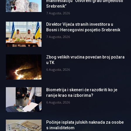
manifestaciju “Otvoreni grad umjetnosti
Srebrenik”
7 Augusta, 2026
Direktor Vijeća stranih investitora u
Bosni i Hercegovini posjetio Srebrenik
7 Augusta, 2026
Zbog velikih vrućina povećan broj požara
u TK
6 Augusta, 2026
Biometrija i skeneri će razotkriti ko je
ranije krao na izborima?
6 Augusta, 2026
Počinje isplata julskih naknada za osobe
s invaliditetom