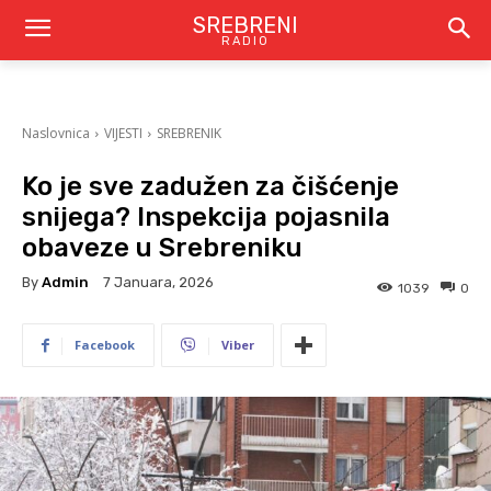
SREBRENI
RADIO
Naslovnica
VIJESTI
SREBRENIK
Ko je sve zadužen za čišćenje
snijega? Inspekcija pojasnila
obaveze u Srebreniku
By
Admin
7 Januara, 2026
1039
0
Facebook
Viber