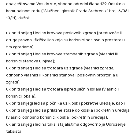
obavještavamo Vas da ste, shodno odredbi člana 129. Odluke o
komunalnom redu (“Službeni glasnik Grada Srebrenik” broj: 6/06 i
10/11), dužni:
ukloniti snijeg i led sa krovova poslovnih zgrada (preduzeće ili
druga pravna i fizička lica koja su korisnici poslovnih prostora u
tim zgradama);
ukloniti snijeg i led sa krovova stambenih zgrada (vlasnici ili
korisnici stanova u njima);
ukloniti snijeg i led sa trotoara uz zgrade (vlasnici zgrada,
odnosno vlasnici ili korisnici stanova i poslovnih prostorija u
zgradi);
ukloniti snijeg i led sa trotoara ispred uličnih lokala (vlasnici i
korisnici lokala);
ukloniti snijegi led sa pločnika uz kiosk i pokretne uređaje, kao i
ukloniti snijeg i led sa prilazne staze do kioska i pokretnih uređaja
(vlasnici odnosno korisnici kioska i pokretnih uređaja).
uklaniti snijeg i led na taksi stajalištima odgovorno je Udruženje
taksista