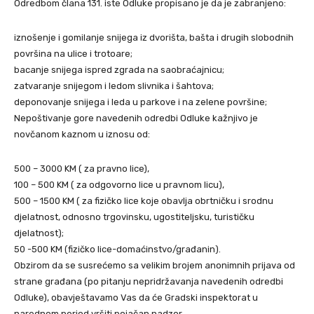
Odredbom člana 131. iste Odluke propisano je da je zabranjeno:
iznošenje i gomilanje snijega iz dvorišta, bašta i drugih slobodnih
površina na ulice i trotoare;
bacanje snijega ispred zgrada na saobraćajnicu;
zatvaranje snijegom i ledom slivnika i šahtova;
deponovanje snijega i leda u parkove i na zelene površine;
Nepoštivanje gore navedenih odredbi Odluke kažnjivo je
novčanom kaznom u iznosu od:
500 – 3000 KM ( za pravno lice),
100 – 500 KM ( za odgovorno lice u pravnom licu),
500 – 1500 KM ( za fizičko lice koje obavlja obrtničku i srodnu
djelatnost, odnosno trgovinsku, ugostiteljsku, turističku
djelatnost);
50 -500 KM (fizičko lice-domaćinstvo/građanin).
Obzirom da se susrećemo sa velikim brojem anonimnih prijava od
strane građana (po pitanju nepridržavanja navedenih odredbi
Odluke), obavještavamo Vas da će Gradski inspektorat u
narednom period vršiti pojačan nadzor.