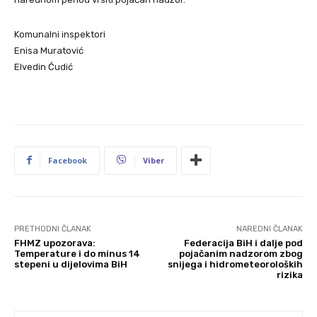
Komunalni inspektori
Enisa Muratović
Elvedin Ćudić
Facebook
Viber
PRETHODNI ČLANAK
NAREDNI ČLANAK
FHMZ upozorava:
Federacija BiH i dalje pod
Temperature i do minus 14
pojačanim nadzorom zbog
stepeni u dijelovima BiH
snijega i hidrometeoroloških
rizika