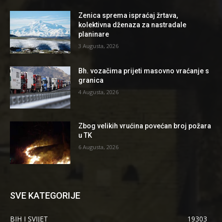
Zenica sprema ispraćaj žrtava,
kolektivna dženaza za nastradale
planinare
3 Augusta, 2026
Bh. vozačima prijeti masovno vraćanje s
granica
4 Augusta, 2026
Zbog velikih vrućina povećan broj požara
u TK
6 Augusta, 2026
SVE KATEGORIJE
BIH I SVIJET
19303