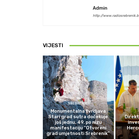
Admin
http://www.radiosrebrenik.b
VIJESTI
SREBRENIK
Monumentalna tvrdjava
Stari grad sutra dočekuje
Direkt
još jednu, 49. po nizu
inves
manifestaciju “Otvoreni
Herce
grad umjetnosti Srebrenik”