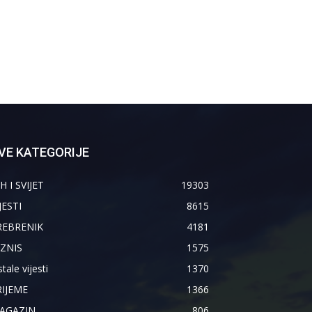
VE KATEGORIJE
H I SVIJET
19303
JESTI
8615
REBRENIK
4181
IZNIS
1575
tale vijesti
1370
RIJEME
1366
AGAZIN
806