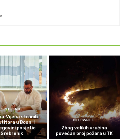
a
SREBRENIK
or Vijeća stranih
BIH I SVIJET
titora u Bosni i
govini posjetio
Zbog velikih vrućina
Srebrenik
povećan broj požara u TK