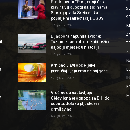
Predstavom “Posljednji čas
klavira”, u subotu na zidinama
S
Starog grada Srebrenika
S
počinje manifestacija OGUS
B
3 Augusta, 2026
Z
Dijaspora napunila avione:
ti
Tuzlanski aerodrom zabilježio
T
najbolji mjesec u historiji
Z
3 Augusta, 2026
N
Kritično u Evropi: Rijeke
L
a
presušuju, sprema se najgore
I
3 Augusta, 2026
R
Vrućine se nastavljaju:
M
o
Objavljena prognoza za BiH do
subote, dolaze pljuskovi i
grmljavina
4 Augusta, 2026