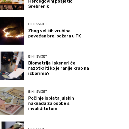
Hercegovini posjetio
Srebrenik
BIH I SVIJET
Zbog velikih vrućina
povećan broj požara u TK
BIH I SVIJET
Biometrija i skeneri će
razotkriti ko je ranije krao na
izborima?
BIH I SVIJET
Počinje isplata julskih
naknada za osobe s
invaliditetom