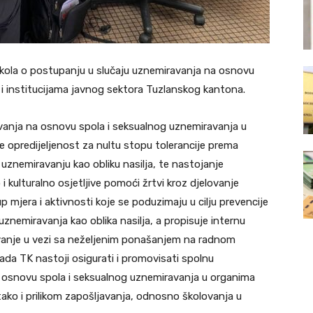
okola o postupanju u slučaju uznemiravanja na osnovu
i institucijama javnog sektora Tuzlanskog kantona.
anja na osnovu spola i seksualnog uznemiravanja u
 opredijeljenost za nultu stopu tolerancije prema
znemiravanju kao obliku nasilja, te nastojanje
 kulturalno osjetljive pomoći žrtvi kroz djelovanje
up mjera i aktivnosti koje se poduzimaju u cilju prevencije
nemiravanja kao oblika nasilja, a propisuje internu
vanje u vezi sa neželjenim ponašanjem na radnom
lada TK nastoji osigurati i promovisati spolnu
 osnovu spola i seksualnog uznemiravanja u organima
ako i prilikom zapošljavanja, odnosno školovanja u