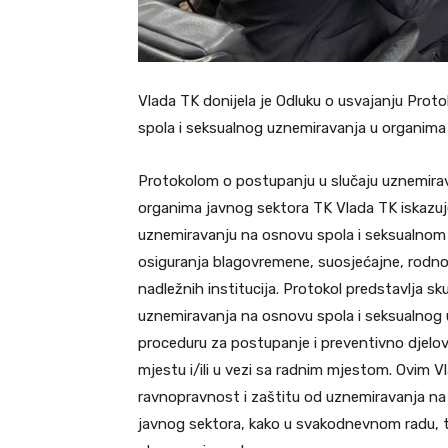
Vlada TK donijela je Odluku o usvajanju Prot
spola i seksualnog uznemiravanja u organima 
Protokolom o postupanju u slučaju uznemirav
organima javnog sektora TK Vlada TK iskazuje
uznemiravanju na osnovu spola i seksualnom u
osiguranja blagovremene, suosjećajne, rodno i
nadležnih institucija. Protokol predstavlja sk
uznemiravanja na osnovu spola i seksualnog uz
proceduru za postupanje i preventivno djelo
mjestu i/ili u vezi sa radnim mjestom. Ovim V
ravnopravnost i zaštitu od uznemiravanja na
javnog sektora, kako u svakodnevnom radu, t