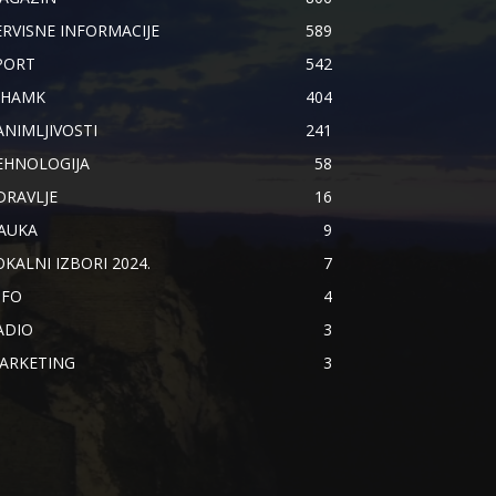
ERVISNE INFORMACIJE
589
PORT
542
IHAMK
404
ANIMLJIVOSTI
241
EHNOLOGIJA
58
DRAVLJE
16
AUKA
9
OKALNI IZBORI 2024.
7
NFO
4
ADIO
3
ARKETING
3