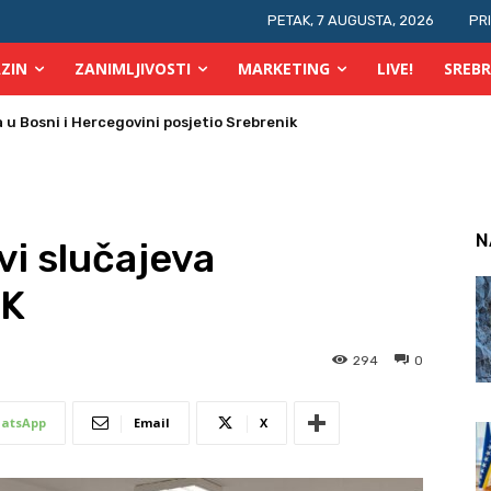
PETAK, 7 AUGUSTA, 2026
PR
ZIN
ZANIMLJIVOSTI
MARKETING
LIVE!
SREBR
 požara u TK
N
avi slučajeva
TK
294
0
atsApp
Email
X