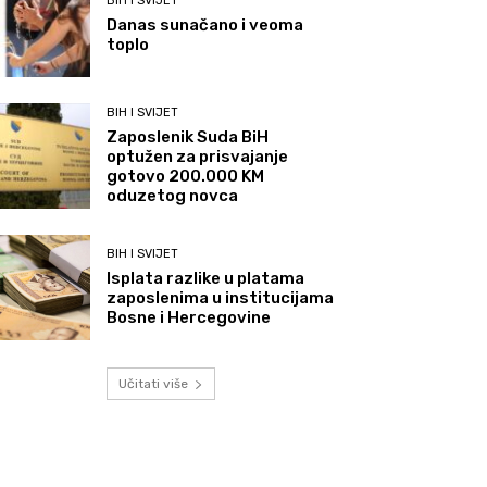
BIH I SVIJET
Danas sunačano i veoma
toplo
BIH I SVIJET
Zaposlenik Suda BiH
optužen za prisvajanje
gotovo 200.000 KM
oduzetog novca
BIH I SVIJET
Isplata razlike u platama
zaposlenima u institucijama
Bosne i Hercegovine
Učitati više