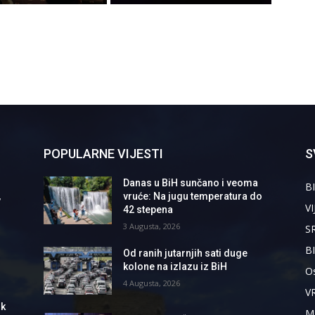
POPULARNE VIJESTI
S
Danas u BiH sunčano i veoma
BI
,
vruće: Na jugu temperatura do
VI
42 stepena
3 Augusta, 2026
S
B
Od ranih jutarnjih sati duge
kolone na izlazu iz BiH
Os
4 Augusta, 2026
V
ik
M