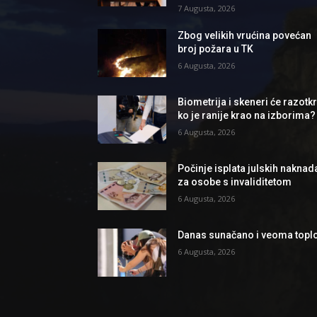
7 Augusta, 2026
Zbog velikih vrućina povećan
broj požara u TK
6 Augusta, 2026
Biometrija i skeneri će razotkri
ko je ranije krao na izborima?
6 Augusta, 2026
Počinje isplata julskih naknad
za osobe s invaliditetom
6 Augusta, 2026
Danas sunačano i veoma topl
6 Augusta, 2026