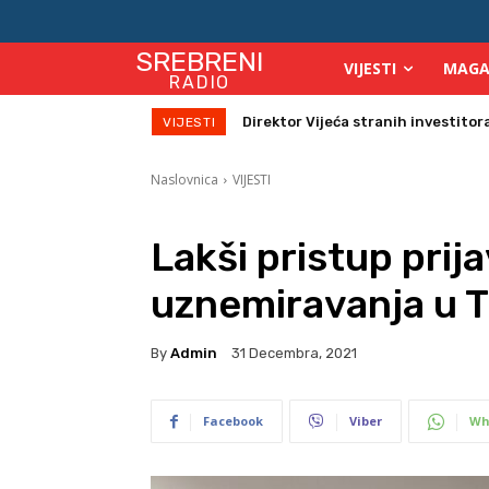
SREBRENI
VIJESTI
MAGA
RADIO
Zbog velikih vrućina povećan broj
VIJESTI
Naslovnica
VIJESTI
Lakši pristup prij
uznemiravanja u 
By
Admin
31 Decembra, 2021
Facebook
Viber
Wh