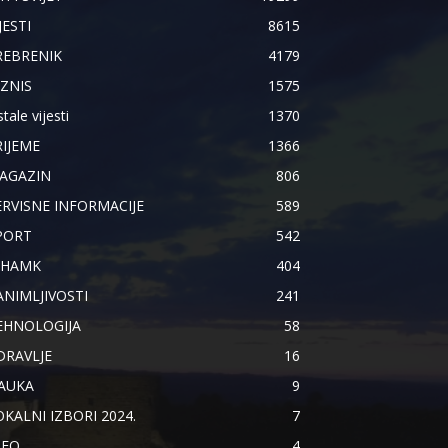
JESTI
8615
REBRENIK
4179
IZNIS
1575
tale vijesti
1370
RIJEME
1366
AGAZIN
806
ERVISNE INFORMACIJE
589
PORT
542
IHAMK
404
ANIMLJIVOSTI
241
EHNOLOGIJA
58
DRAVLJE
16
AUKA
9
OKALNI IZBORI 2024.
7
NFO
4