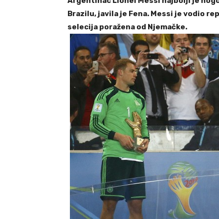
Argentinac Lionel Messi najbolji je n
Brazilu, javila je Fena. Messi je vodio r
selecija poražena od Njemačke.