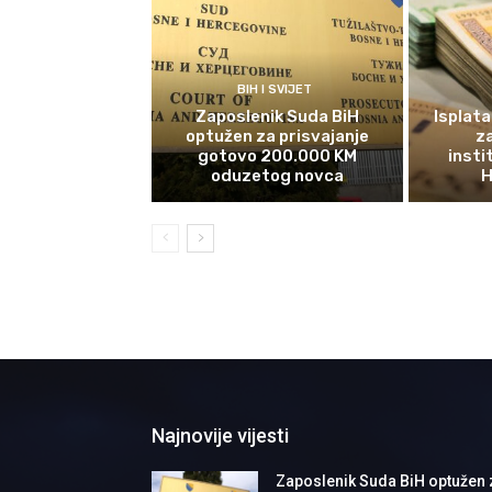
BIH I SVIJET
Zaposlenik Suda BiH
Isplata
optužen za prisvajanje
z
gotovo 200.000 KM
insti
oduzetog novca
H
Najnovije vijesti
Zaposlenik Suda BiH optužen 