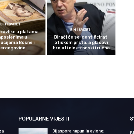
BIH I SVIJET
BIH I SVIJET
 razlike u platama
aposlenima u
Birači će se identificirati
tucijama Bosne i
otiskom prsta, a glasovi
ercegovine
brojati elektronski i ručno
POPULARNE VIJESTI
S
za
Dijaspora napunila avione:
BI