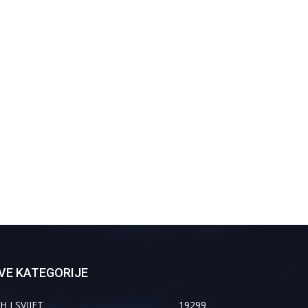
VE KATEGORIJE
H I SVIJET
19299