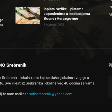
R
Isplata razlike u platama
zaposlenima u institucijama
M
Bosne i Hercegovine
ge
5 Augusta, 2026
 na
IO Srebrenik
P
 Srebrenik - lokalni radio koji se sluša globalno svugdje u
tu. Sve vijesti iz Srebrenika i okoline već 40 godina sa vama.
ljite nam mail na :
radiosrebrenik@yahoo.com