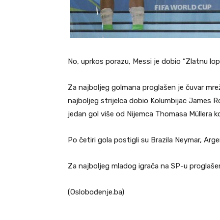
No, uprkos porazu, Messi je dobio “Zlatnu lop
Za najboljeg golmana proglašen je čuvar mre
najboljeg strijelca dobio Kolumbijac James Ro
jedan gol više od Nijemca Thomasa Müllera koj
Po četiri gola postigli su Brazila Neymar, Arg
Za najboljeg mladog igrača na SP-u proglaše
(Oslobođenje.ba)