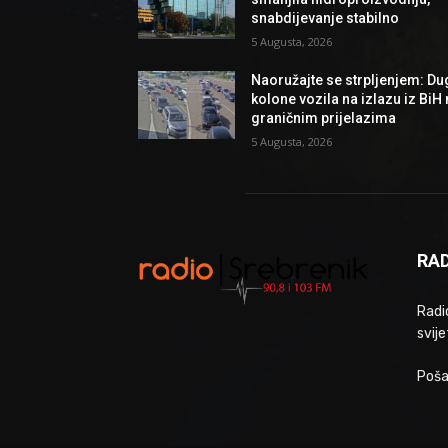
snabdijevanje stabilno
5 Augusta, 2026
Naoružajte se strpljenjem: Du
kolone vozila na izlazu iz BiH
graničnim prijelazima
5 Augusta, 2026
RAD
Radio
svije
Poša