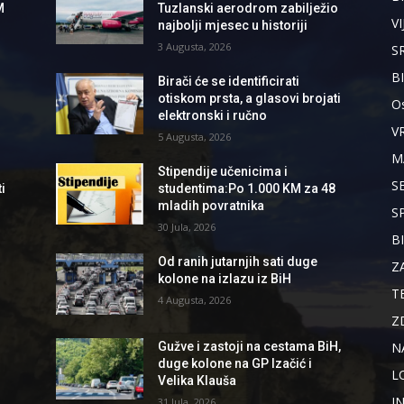
M
Tuzlanski aerodrom zabilježio
VI
najbolji mjesec u historiji
3 Augusta, 2026
S
B
Birači će se identificirati
otiskom prsta, a glasovi brojati
Os
elektronski i ručno
V
5 Augusta, 2026
M
Stipendije učenicima i
S
i
studentima:Po 1.000 KM za 48
mladih povratnika
S
30 Jula, 2026
B
d
Od ranih jutarnjih sati duge
Z
kolone na izlazu iz BiH
T
4 Augusta, 2026
Z
N
Gužve i zastoji na cestama BiH,
duge kolone na GP Izačić i
L
Velika Klauša
I
31 Jula, 2026