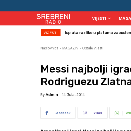
SREBRENI
VIJESTI
MAGA
RADIO
Birači će se identificirati otiskom 
VIJESTI
Naslovnica
MAGAZIN
Ostale vijesti
Messi najbolji igr
Rodriguezu Zlatn
By
Admin
14 Jula, 2014
Facebook
Viber
Wh