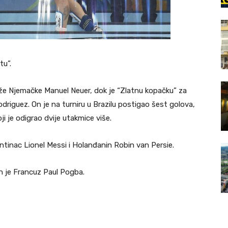
tu”.
že Njemačke Manuel Neuer, dok je “Zlatnu kopačku” za
driguez. On je na turniru u Brazilu postigao šest golova,
i je odigrao dvije utakmice više.
entinac Lionel Messi i Holanđanin Robin van Persie.
n je Francuz Paul Pogba.