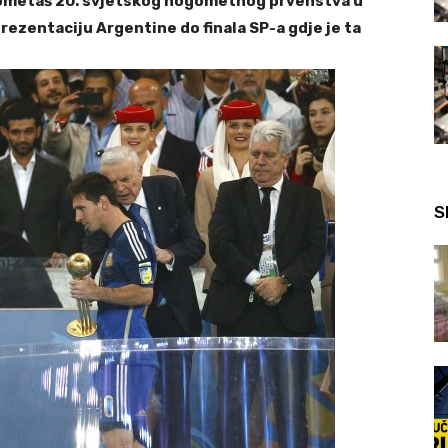
ogometaš 20. svjetskog nogometnog prvenstva u
eprezentaciju Argentine do finala SP-a gdje je ta
S