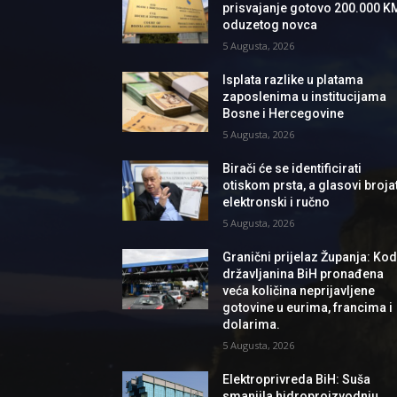
prisvajanje gotovo 200.000 K
oduzetog novca
5 Augusta, 2026
Isplata razlike u platama
zaposlenima u institucijama
Bosne i Hercegovine
5 Augusta, 2026
Birači će se identificirati
otiskom prsta, a glasovi brojat
elektronski i ručno
5 Augusta, 2026
Granični prijelaz Županja: Ko
državljanina BiH pronađena
veća količina neprijavljene
gotovine u eurima, francima i
dolarima.
5 Augusta, 2026
Elektroprivreda BiH: Suša
smanjila hidroproizvodnju,