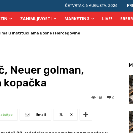
ČETVRTAK, 6 AUGUSTA, 2026
PR
ZIN
ZANIMLJIVOSTI
MARKETING
LIVE!
SREBR
prsta, a glasovi brojati elektronski i ručno
M
ač, Neuer golman,
a kopačka
115
0
atsApp
Email
X