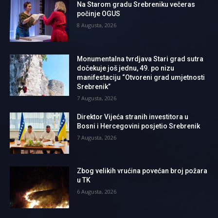
Na Starom gradu Srebreniku večeras
počinje OGUS
8 Augusta, 2026
Monumentalna tvrdjava Stari grad sutra
dočekuje još jednu, 49. po nizu
manifestaciju “Otvoreni grad umjetnosti
Srebrenik”
7 Augusta, 2026
Direktor Vijeća stranih investitora u
Bosni i Hercegovini posjetio Srebrenik
7 Augusta, 2026
Zbog velikih vrućina povećan broj požara
u TK
6 Augusta, 2026