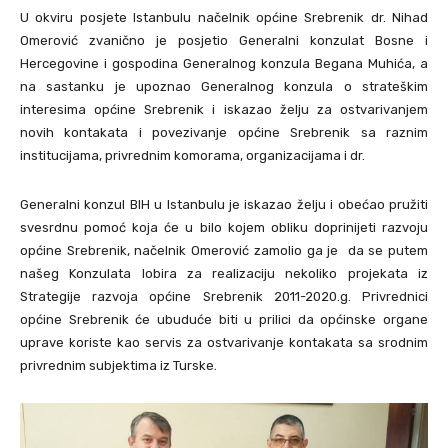
U okviru posjete Istanbulu načelnik općine Srebrenik dr. Nihad
Omerović zvanično je posjetio Generalni konzulat Bosne i
Hercegovine i gospodina Generalnog konzula Begana Muhića, a
na sastanku je upoznao Generalnog konzula o strateškim
interesima općine
Srebrenik
i iskazao želju za ostvarivanjem
novih kontakata i povezivanje općine Srebrenik sa raznim
institucijama, privrednim komorama, organizacijama i dr.
Generalni konzul BIH u Istanbulu je iskazao želju i obećao pružiti
svesrdnu pomoć koja će u
bilo kojem obliku doprinijeti razvoju
općine Srebrenik, načelnik Omerović zamolio ga je da se putem
našeg Konzulata lobira za realizaciju nekoliko projekata iz
Strategije razvoja općine Srebrenik 2011-2020.g. Privrednici
općine Srebrenik će ubuduće biti u prilici da općinske organe
uprave koriste kao servis za ostvarivanje kontakata sa srodnim
privrednim subjektima iz Turske.