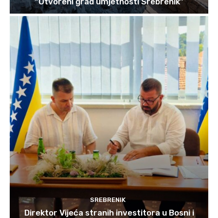
“Otvoreni grad umjetnosti Srebrenik”
SREBRENIK
Direktor Vijeća stranih investitora u Bosni i