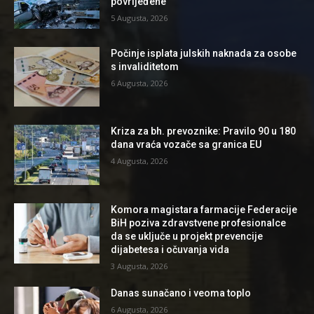
povrijeđene
5 Augusta, 2026
Počinje isplata julskih naknada za osobe
s invaliditetom
6 Augusta, 2026
Kriza za bh. prevoznike: Pravilo 90 u 180
dana vraća vozače sa granica EU
4 Augusta, 2026
Komora magistara farmacije Federacije
BiH poziva zdravstvene profesionalce
da se uključe u projekt prevencije
dijabetesa i očuvanja vida
3 Augusta, 2026
Danas sunačano i veoma toplo
6 Augusta, 2026