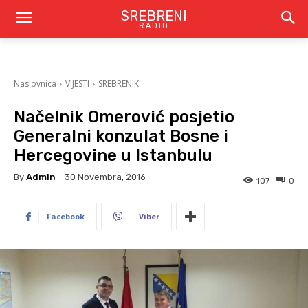
SREBRENI
RADIO
Naslovnica
VIJESTI
SREBRENIK
Načelnik Omerović posjetio
Generalni konzulat Bosne i
Hercegovine u Istanbulu
By
Admin
30 Novembra, 2016
107
0
Facebook
Viber